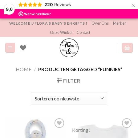
×
220
Reviews
9,6
Ga
Over Ons
Merken
WELKOM BIJ FLORA'S BABY'S EN GIFTS !
naar
Onze Winkel
Contact
inhoud
HOME
/
PRODUCTEN GETAGGED “FUNNIES”
FILTER
Korting!