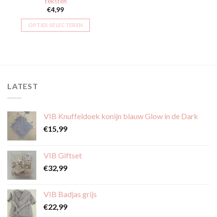
teksten
€
4,99
OPTIES SELECTEREN
Dit
product
heeft
meerdere
variaties.
LATEST
Deze
optie
kan
VIB Knuffeldoek konijn blauw Glow in de Dark
gekozen
worden
€
15,99
op
de
VIB Giftset
productpagina
€
32,99
VIB Badjas grijs
€
22,99