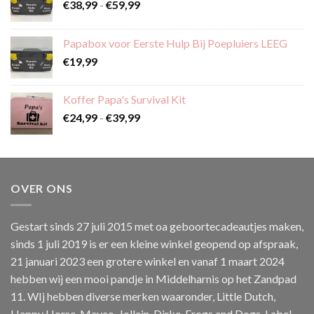
Prijsklasse:
€
38,99
-
€
59,99
€38,99
tot
Papabox voor Eerste Hulp Bij Poepluiers LEEG
€59,99
€
19,99
Koffer Papa's Survival Kit
Prijsklasse:
€
24,99
-
€
39,99
€24,99
tot
€39,99
OVER ONS
Gestart sinds 27 juli 2015 met oa geboortecadeautjes maken,
sinds 1 juli 2019 is er een kleine winkel geopend op afspraak,
21 januari 2023 een grotere winkel en vanaf 1 maart 2024
hebben wij een mooi pandje in Middelharnis op het Zandpad
11. WIj hebben diverse merken waaronder, Little Dutch,
Happy Horse, Meyco, Jollein, Dirke, Frogs and Dogs, Label