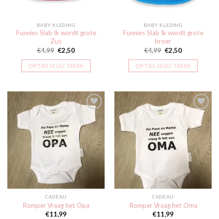
BABY KLEDING
BABY KLEDING
Funnies Slab Ik wordt grote
Funnies Slab Ik wordt grote
Zus
broer
€
4,99
€
2,50
€
4,99
€
2,50
OPTIES SELECTEREN
OPTIES SELECTEREN
Toevoegen
Toevoegen
aan
aan
verlanglijst
verlanglijst
CADEAU
CADEAU
Romper Vraag het Opa
Romper Vraag het Oma
€
11,99
€
11,99