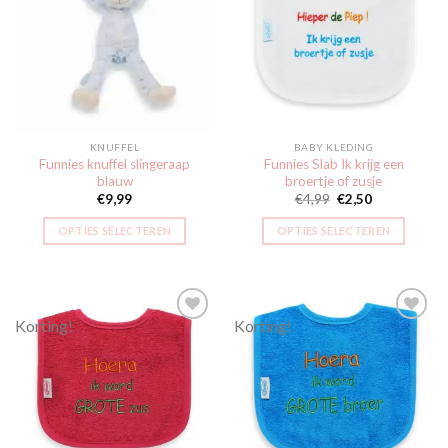
Toevoegen
Toevoegen
aan
aan
verlanglijst
verlanglijst
KNUFFEL
BABY KLEDING
Funnies knuffel slingeraap
Funnies Slab Ik krijg een
blauw
broertje of zusje
€
9,99
€
4,99
€
2,50
OPTIES SELECTEREN
OPTIES SELECTEREN
Korting!
Korting!
Toevoegen
Toevoegen
aan
aan
verlanglijst
verlanglijst