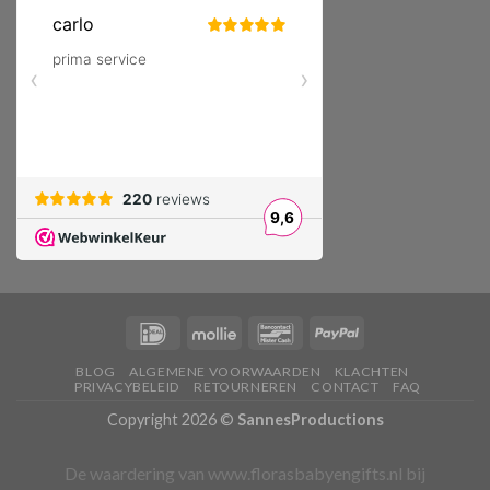
BLOG
ALGEMENE VOORWAARDEN
KLACHTEN
PRIVACYBELEID
RETOURNEREN
CONTACT
FAQ
Copyright 2026 ©
SannesProductions
De waardering van www.florasbabyengifts.nl bij