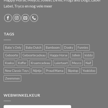
Label, Tryco en nog vele meer
TAGS
Baby's Only
Baby Dutch
Bamboom
Dooky
Funnies
Geboorte
Geboortecadeau
Happy Horse
Jollein
kiddo
Koeka
Koffer
Kraamcadeau
Luiertaart
Meyco
Naïf
New Classic Toys
Nijntje
Proud Mama
Slipstop
Yookidoo
Zwemmen
WEBWINKELKEUR