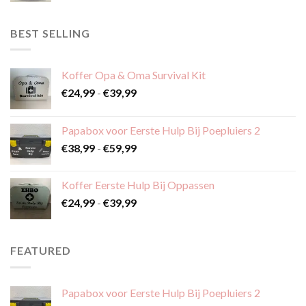
BEST SELLING
Koffer Opa & Oma Survival Kit
Prijsklasse:
€
24,99
-
€
39,99
€24,99
tot
Papabox voor Eerste Hulp Bij Poepluiers 2
€39,99
Prijsklasse:
€
38,99
-
€
59,99
€38,99
tot
Koffer Eerste Hulp Bij Oppassen
€59,99
Prijsklasse:
€
24,99
-
€
39,99
€24,99
tot
€39,99
FEATURED
Papabox voor Eerste Hulp Bij Poepluiers 2