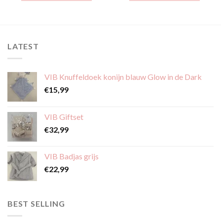
Dit
Dit
product
product
heeft
heeft
meerdere
meerdere
LATEST
variaties.
variaties.
Deze
Deze
optie
optie
VIB Knuffeldoek konijn blauw Glow in de Dark
kan
kan
gekozen
gekozen
€
15,99
worden
worden
op
op
VIB Giftset
de
de
€
32,99
productpagina
productpagina
VIB Badjas grijs
€
22,99
BEST SELLING