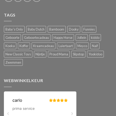
TAGS
Baby's Only
Baby Dutch
Bamboom
Dooky
Funnies
Geboorte
Geboortecadeau
Happy Horse
Jollein
kiddo
Koeka
Koffer
Kraamcadeau
Luiertaart
Meyco
Naïf
New Classic Toys
Nijntje
Proud Mama
Slipstop
Yookidoo
Zwemmen
WEBWINKELKEUR