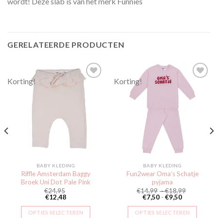
wordt! Deze slab is van het merk Funnies
GERELATEERDE PRODUCTEN
Korting!
Korting!
Toevoegen
Toevoegen
aan
aan
verlanglijst
verlanglijst
BABY KLEDING
BABY KLEDING
Riffle Amsterdam Baggy
Fun2wear Oma’s Schatje
Broek Uni Dot Pale Pink
pyjama
Prijsklasse
€
24,95
€
14,99
-
€
18,99
Prijsklasse:
€14,99
€
12,48
€
7,50
-
€
9,50
€7,50
tot
tot
€18,99
OPTIES SELECTEREN
OPTIES SELECTEREN
€9,50