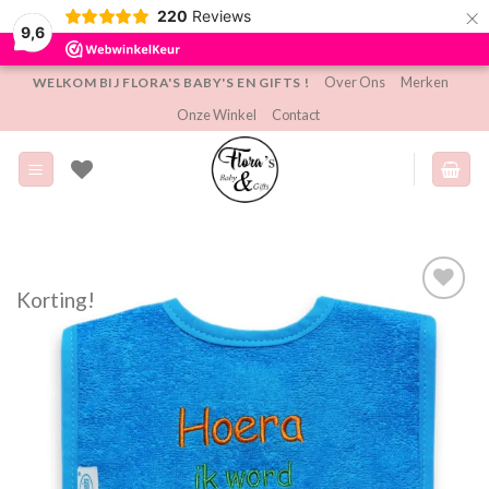
×
220
Reviews
9,6
Ga
Over Ons
Merken
WELKOM BIJ FLORA'S BABY'S EN GIFTS !
naar
Onze Winkel
Contact
inhoud
Korting!
Toevoegen
aan
verlanglijst