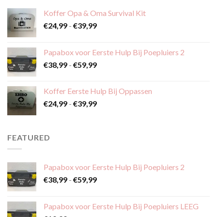
Koffer Opa & Oma Survival Kit
Prijsklasse:
€
24,99
-
€
39,99
€24,99
tot
Papabox voor Eerste Hulp Bij Poepluiers 2
€39,99
Prijsklasse:
€
38,99
-
€
59,99
€38,99
tot
Koffer Eerste Hulp Bij Oppassen
€59,99
Prijsklasse:
€
24,99
-
€
39,99
€24,99
tot
€39,99
FEATURED
Papabox voor Eerste Hulp Bij Poepluiers 2
Prijsklasse:
€
38,99
-
€
59,99
€38,99
tot
Papabox voor Eerste Hulp Bij Poepluiers LEEG
€59,99