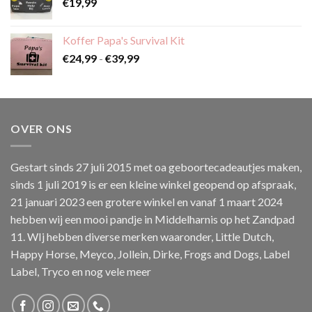
€
19,99
Koffer Papa's Survival Kit
Prijsklasse:
€
24,99
-
€
39,99
€24,99
tot
€39,99
OVER ONS
Gestart sinds 27 juli 2015 met oa geboortecadeautjes maken,
sinds 1 juli 2019 is er een kleine winkel geopend op afspraak,
21 januari 2023 een grotere winkel en vanaf 1 maart 2024
hebben wij een mooi pandje in Middelharnis op het Zandpad
11. WIj hebben diverse merken waaronder, Little Dutch,
Happy Horse, Meyco, Jollein, Dirke, Frogs and Dogs, Label
Label, Tryco en nog vele meer