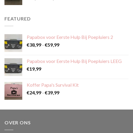
€24,99
tot
€39,99
FEATURED
Papabox voor Eerste Hulp Bij Poepluiers 2
Prijsklasse:
€
38,99
-
€
59,99
€38,99
tot
Papabox voor Eerste Hulp Bij Poepluiers LEEG
€59,99
€
19,99
Koffer Papa's Survival Kit
Prijsklasse:
€
24,99
-
€
39,99
€24,99
tot
€39,99
OVER ONS