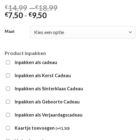
Prijsklasse:
14,99
-
18,99
€
€
Prijsklasse:
€14,99
7,50
-
9,50
€
€
€7,50
tot
tot
€18,99
Maat
€9,50
Product inpakken
inpakken als cadeau
Inpakken als Kerst Cadeau
Inpakken als Sinterklaas Cadeau
Inpakken als Geboorte Cadeau
Inpakken als Verjaardagscadeau
Kaartje toevoegen
(
+
1,50
)
€