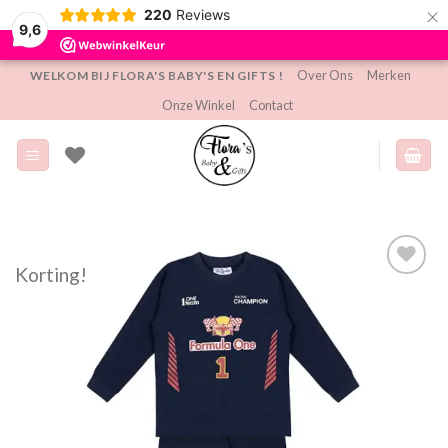
×
220
Reviews
9,6
Ga
Over Ons
Merken
WELKOM BIJ FLORA'S BABY'S EN GIFTS !
naar
Onze Winkel
Contact
inhoud
Korting!
Toevoegen
aan
verlanglijst