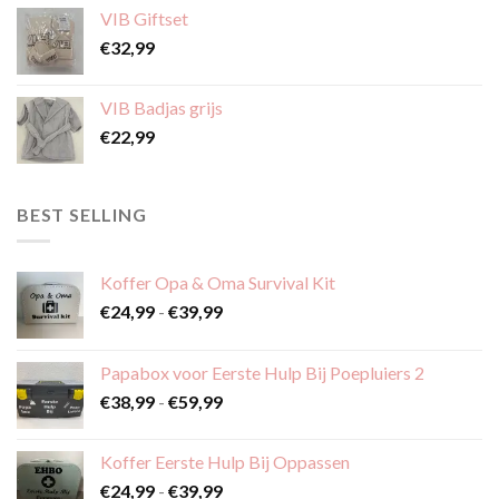
VIB Giftset
€
32,99
VIB Badjas grijs
€
22,99
BEST SELLING
Koffer Opa & Oma Survival Kit
Prijsklasse:
€
24,99
-
€
39,99
€24,99
tot
Papabox voor Eerste Hulp Bij Poepluiers 2
€39,99
Prijsklasse:
€
38,99
-
€
59,99
€38,99
tot
Koffer Eerste Hulp Bij Oppassen
€59,99
Prijsklasse:
€
24,99
-
€
39,99