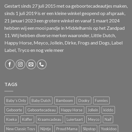
Gestart sinds 27 juli 2015 met oa geboortecadeautjes maken,
sinds 1 juli 2019 is er een kleine winkel geopend op afspraak,
21 januari 2023 een grotere winkel en vanaf 1 maart 2024
hebben wij een mooi pandje in Middelharnis op het Zandpad
11. WIj hebben diverse merken waaronder, Little Dutch,
Happy Horse, Meyco, Jollein, Dirke, Frogs and Dogs, Label
Label, Tryco en nog vele meer
TAGS
Baby's Only
Baby Dutch
Bamboom
Dooky
Funnies
Geboorte
Geboortecadeau
Happy Horse
Jollein
kiddo
Koeka
Koffer
Kraamcadeau
Luiertaart
Meyco
Naïf
New Classic Toys
Nijntje
Proud Mama
Slipstop
Yookidoo