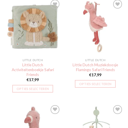
Toevoegen
Toevoegen
aan
aan
verlanglijst
verlanglijst
LITTLE DUTCH
LITTLE DUTCH
Little Dutch
Little Dutch Muziekdoosje
Activiteitenboekje Safari
Flamingo Safari Friends
Friends
€
17,99
€
17,99
OPTIES SELECTEREN
OPTIES SELECTEREN
Toevoegen
Toevoegen