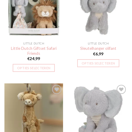
Toevoegen
Toevoegen
aan
aan
verlanglijst
verlanglijst
LITTLE DUTCH
LITTLE DUTCH
Little Dutch Giftset Safari
Sleutelhanger olifant
Friends
€
6,99
€
24,99
OPTIES SELECTEREN
OPTIES SELECTEREN
Toevoegen
Toevoegen
aan
aan
verlanglijst
verlanglijst