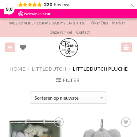
×
220
Reviews
9,6
Ga
Over Ons
Merken
WELKOM BIJ FLORA'S BABY'S EN GIFTS !
naar
Onze Winkel
Contact
inhoud
HOME
/
LITTLE DUTCH
/
LITTLE DUTCH PLUCHE
FILTER