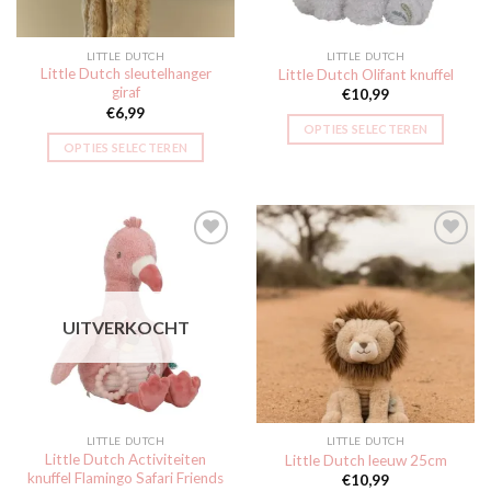
LITTLE DUTCH
LITTLE DUTCH
Little Dutch sleutelhanger
Little Dutch Olifant knuffel
giraf
€
10,99
€
6,99
OPTIES SELECTEREN
OPTIES SELECTEREN
Toevoegen
Toevoegen
aan
aan
UITVERKOCHT
verlanglijst
verlanglijst
LITTLE DUTCH
LITTLE DUTCH
Little Dutch Activiteiten
Little Dutch leeuw 25cm
knuffel Flamingo Safari Friends
€
10,99