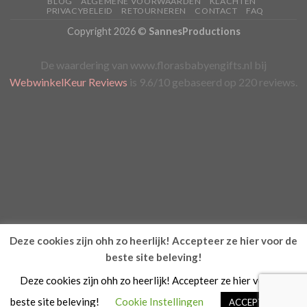
BLOG
ALGEMENE VOORWAARDEN
KLACHTEN
PRIVACYBELEID
RETOURNEREN
CONTACT
FAQ
Copyright 2026 ©
SannesProductions
De waardering van www.florasbabyengifts.nl bij
WebwinkelKeur Reviews
is 9.6/10 gebaseerd op 220 reviews.
Deze cookies zijn ohh zo heerlijk! Accepteer ze hier voor de
beste site beleving!
Deze cookies zijn ohh zo heerlijk! Accepteer ze hier voor de
beste site beleving!
Cookie Instellingen
ACCEPTEREN