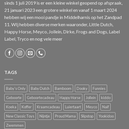
sinds 1 juli 2019 is er een kleine winkel geopend op afspraak,
21 januari 2023 een grotere winkel en vanaf 1 maart 2024
hebben wij een mooi pandje in Middelharnis op het Zandpad
11. WIj hebben diverse merken waaronder, Little Dutch,
Happy Horse, Meyco, Jollein, Dirke, Frogs and Dogs, Label
Label, Tryco en nog vele meer
TAGS
Baby's Only
Baby Dutch
Bamboom
Dooky
Funnies
Geboorte
Geboortecadeau
Happy Horse
Jollein
kiddo
Koeka
Koffer
Kraamcadeau
Luiertaart
Meyco
Naïf
New Classic Toys
Nijntje
Proud Mama
Slipstop
Yookidoo
Zwemmen