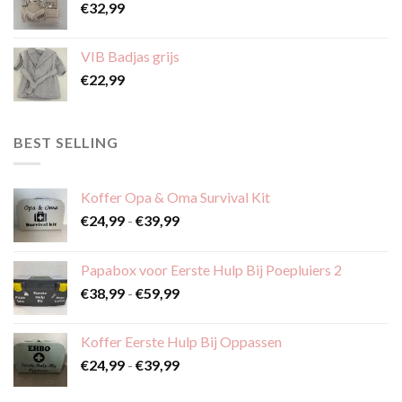
€
32,99
VIB Badjas grijs
€
22,99
BEST SELLING
Koffer Opa & Oma Survival Kit
Prijsklasse:
€
24,99
-
€
39,99
€24,99
tot
Papabox voor Eerste Hulp Bij Poepluiers 2
€39,99
Prijsklasse:
€
38,99
-
€
59,99
€38,99
tot
Koffer Eerste Hulp Bij Oppassen
€59,99
Prijsklasse:
€
24,99
-
€
39,99
€24,99
tot