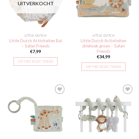
UITVERKOCHT
verlanglijst
verlanglijst
LITTLE DUTCH
LITTLE DUTCH
Little Dutch Activiteiten Bal
Little Dutch Activiteiten
– Safari Friends
driehoek groen – Safari
Friends
€
7,99
€
34,99
OPTIES SELECTEREN
OPTIES SELECTEREN
Toevoegen
Toevoegen
aan
aan
verlanglijst
verlanglijst