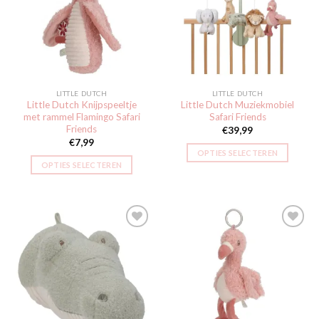
aan
aan
verlanglijst
verlanglijst
LITTLE DUTCH
LITTLE DUTCH
Little Dutch Knijpspeeltje
Little Dutch Muziekmobiel
met rammel Flamingo Safari
Safari Friends
Friends
€
39,99
€
7,99
OPTIES SELECTEREN
OPTIES SELECTEREN
Toevoegen
Toevoegen
aan
aan
verlanglijst
verlanglijst