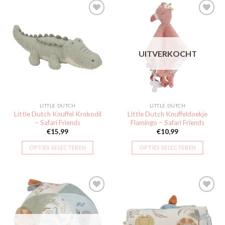
Toevoegen
Toevoegen
aan
aan
UITVERKOCHT
verlanglijst
verlanglijst
LITTLE DUTCH
LITTLE DUTCH
Little Dutch Knuffel Krokodil
Little Dutch Knuffeldoekje
– Safari Friends
Flamingo – Safari Friends
€
15,99
€
10,99
OPTIES SELECTEREN
OPTIES SELECTEREN
Toevoegen
Toevoegen
aan
aan