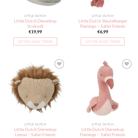
LITTLE DUTCH
LITTLE DUTCH
Little Dutch Dierenkop
Little Dutch Sleutelhanger
Krokodil
Flamingo – Safari Friends
€
19,99
€
6,99
OPTIES SELECTEREN
OPTIES SELECTEREN
Toevoegen
Toevoegen
aan
aan
verlanglijst
verlanglijst
LITTLE DUTCH
LITTLE DUTCH
Little Dutch Dierenkop
Little Dutch Dierenkop
Leeuw – Safari Friends
Flamingo – Safari Friends