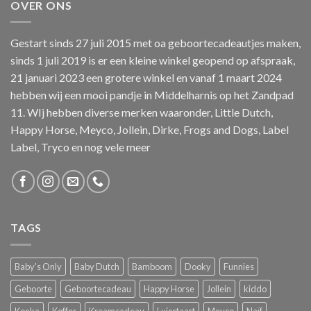
OVER ONS
Gestart sinds 27 juli 2015 met oa geboortecadeautjes maken,
sinds 1 juli 2019 is er een kleine winkel geopend op afspraak,
21 januari 2023 een grotere winkel en vanaf 1 maart 2024
hebben wij een mooi pandje in Middelharnis op het Zandpad
11. WIj hebben diverse merken waaronder, Little Dutch,
Happy Horse, Meyco, Jollein, Dirke, Frogs and Dogs, Label
Label, Tryco en nog vele meer
TAGS
Baby's Only
Baby Dutch
Bamboom
Dooky
Funnies
Geboorte
Geboortecadeau
Happy Horse
Jollein
kiddo
Koeka
Koffer
Kraamcadeau
Luiertaart
Meyco
Naïf