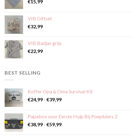
€
15,99
VIB Giftset
€
32,99
VIB Badjas grijs
€
22,99
BEST SELLING
Koffer Opa & Oma Survival Kit
Prijsklasse:
€
24,99
-
€
39,99
€24,99
tot
Papabox voor Eerste Hulp Bij Poepluiers 2
€39,99
Prijsklasse:
€
38,99
-
€
59,99
€38,99
tot