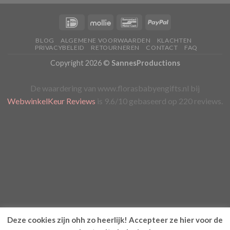
BLOG
ALGEMENE VOORWAARDEN
KLACHTEN
PRIVACYBELEID
RETOURNEREN
CONTACT
FAQ
Copyright 2026 ©
SannesProductions
De waardering van www.florasbabyengifts.nl bij
WebwinkelKeur Reviews
is 9.6/10 gebaseerd op 220 reviews.
Deze cookies zijn ohh zo heerlijk! Accepteer ze hier voor de