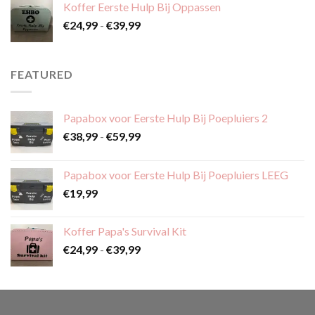
Koffer Eerste Hulp Bij Oppassen
€59,99
Prijsklasse:
€
24,99
-
€
39,99
€24,99
tot
€39,99
FEATURED
Papabox voor Eerste Hulp Bij Poepluiers 2
Prijsklasse:
€
38,99
-
€
59,99
€38,99
tot
Papabox voor Eerste Hulp Bij Poepluiers LEEG
€59,99
€
19,99
Koffer Papa's Survival Kit
Prijsklasse:
€
24,99
-
€
39,99
€24,99
tot
€39,99