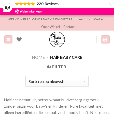
×
220
Reviews
9,6
Ga
Over Ons
Merken
WELKOM BIJ FLORA'S BABY'S EN GIFTS !
naar
Onze Winkel
Contact
inhoud
HOME
/
NAÏF BABY CARE
FILTER
Naïf een natuurlijk, betrouwbaar huidverzorgingsmerk
zonder onzin voor baby’s en kinderen. Pure kwaliteit, met
alleen ingrediënten die een baby echt nodig heeft. Niks meer,