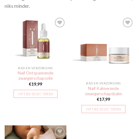
niks minder.
Toevoegen
Toevoegen
aan
aan
verlanglijst
verlanglijst
BAD EN VERZORGING
Naïf Ontspannende
zwangerschapsolie
BAD EN VERZORGING
€
19,99
Naïf Kalmerende
zwangerschapsbalm
OPTIES SELECTEREN
€
17,99
OPTIES SELECTEREN