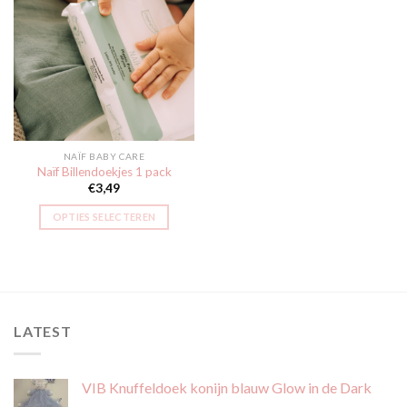
Toevoegen
aan
verlanglijst
NAÏF BABY CARE
Naïf Billendoekjes 1 pack
€
3,49
OPTIES SELECTEREN
LATEST
VIB Knuffeldoek konijn blauw Glow in de Dark