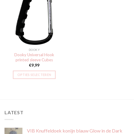
Toevoegen
aan
verlanglijst
DOOKY
Dooky Universal Hook
printed sleeve Cubes
€
9,99
OPTIES SELECTEREN
LATEST
VIB Knuffeldoek konijn blauw Glow in de Dark