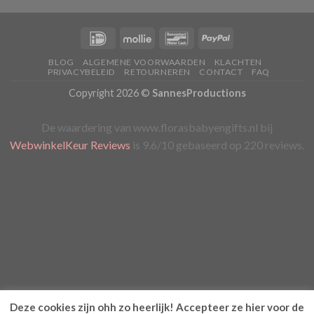
BLOG
ALGEMENE VOORWAARDEN
KLACHTEN
PRIVACYBELEID
RETOURNEREN
CONTACT
FAQ
Copyright 2026 ©
SannesProductions
De waardering van www.florasbabyengifts.nl bij
WebwinkelKeur Reviews
is 9.6/10 gebaseerd op 220 reviews.
Deze cookies zijn ohh zo heerlijk! Accepteer ze hier voor de