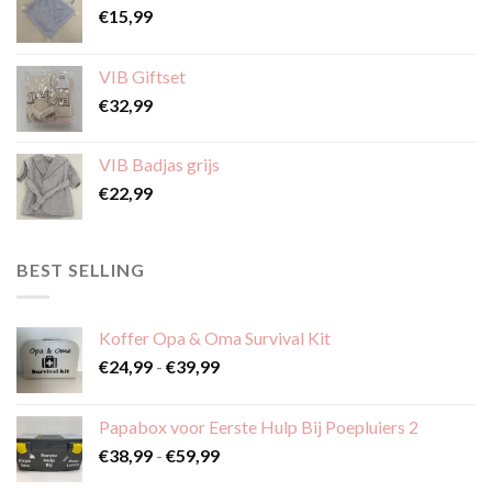
€
15,99
VIB Giftset
€
32,99
VIB Badjas grijs
€
22,99
BEST SELLING
Koffer Opa & Oma Survival Kit
Prijsklasse:
€
24,99
-
€
39,99
€24,99
tot
Papabox voor Eerste Hulp Bij Poepluiers 2
€39,99
Prijsklasse:
€
38,99
-
€
59,99
€38,99