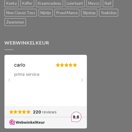
Koeka
Koffer
Kraamcadeau
Luiertaart
Meyco
Naïf
New Classic Toys
Nijntje
Proud Mama
Slipstop
Yookidoo
Zwemmen
WEBWINKELKEUR