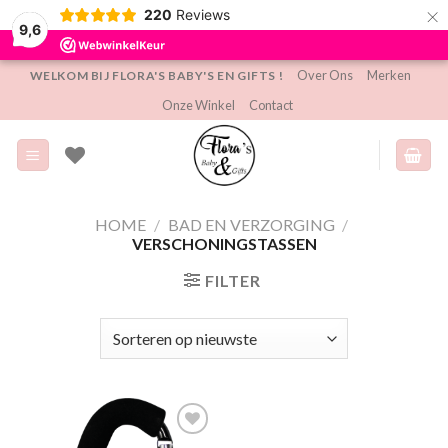
×
220
Reviews
9,6
Ga
Over Ons
Merken
WELKOM BIJ FLORA'S BABY'S EN GIFTS !
naar
Onze Winkel
Contact
inhoud
HOME
/
BAD EN VERZORGING
/
VERSCHONINGSTASSEN
FILTER