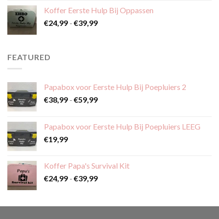
tot
Koffer Eerste Hulp Bij Oppassen
€59,99
Prijsklasse:
€
24,99
-
€
39,99
€24,99
tot
€39,99
FEATURED
Papabox voor Eerste Hulp Bij Poepluiers 2
Prijsklasse:
€
38,99
-
€
59,99
€38,99
tot
Papabox voor Eerste Hulp Bij Poepluiers LEEG
€59,99
€
19,99
Koffer Papa's Survival Kit
Prijsklasse:
€
24,99
-
€
39,99
€24,99
tot
€39,99