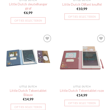
LITTLE DUTCH
LITTLE DUTCH
Little Dutch sleutelhanger
Little Dutch Olifant knuffel
giraf
€
10,99
€
6,99
OPTIES SELECTEREN
OPTIES SELECTEREN
Toevoegen
Toevoegen
aan
aan
verlanglijst
verlanglijst
LITTLE DUTCH
LITTLE DUTCH
Little Dutch Tekentablet
Little Dutch Tekentablet roze
Blauw
€
14,99
€
14,99
OPTIES SELECTEREN
OPTIES SELECTEREN