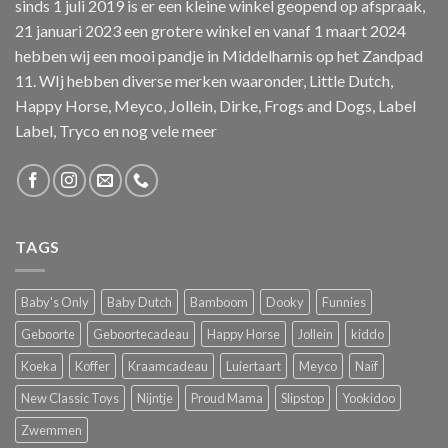
sinds 1 juli 2019 is er een kleine winkel geopend op afspraak,
21 januari 2023 een grotere winkel en vanaf 1 maart 2024
hebben wij een mooi pandje in Middelharnis op het Zandpad
11. WIj hebben diverse merken waaronder, Little Dutch,
Happy Horse, Meyco, Jollein, Dirke, Frogs and Dogs, Label
Label, Tryco en nog vele meer
TAGS
Baby's Only
Baby Dutch
Bamboom
Dooky
Funnies
Geboorte
Geboortecadeau
Happy Horse
Jollein
kiddo
Koeka
Koffer
Kraamcadeau
Luiertaart
Meyco
Naïf
New Classic Toys
Nijntje
Proud Mama
Slipstop
Yookidoo
Zwemmen