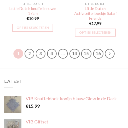
LITTLE DUTCH
LITTLE DUTCH
Little Dutch knuffel leeuwin
Little Dutch
17cm
Activiteitenboekje Safari
Friends
€
10,99
€
17,99
OPTIES SELECTEREN
OPTIES SELECTEREN
1
2
3
4
…
14
15
16
LATEST
VIB Knuffeldoek konijn blauw Glow in de Dark
€
15,99
VIB Giftset