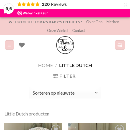
×
220
Reviews
9,6
Ga
Over Ons
Merken
WELKOM BIJ FLORA'S BABY'S EN GIFTS !
naar
Onze Winkel
Contact
inhoud
HOME
/
LITTLE DUTCH
FILTER
Little Dutch producten