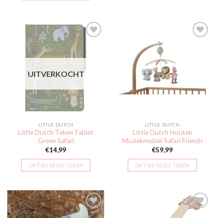
Toevoegen
Toevoegen
aan
aan
UITVERKOCHT
verlanglijst
verlanglijst
LITTLE DUTCH
LITTLE DUTCH
Little Dutch Teken Tablet
Little Dutch Houten
Groen Safari
Muziekmobiel Safari Friends
€
14,99
€
59,99
OPTIES SELECTEREN
OPTIES SELECTEREN