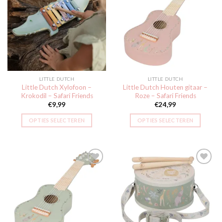
Toevoegen
Toevoegen
aan
aan
verlanglijst
verlanglijst
LITTLE DUTCH
LITTLE DUTCH
Little Dutch Xylofoon –
Little Dutch Houten gitaar –
Krokodil – Safari Friends
Roze – Safari Friends
€
9,99
€
24,99
OPTIES SELECTEREN
OPTIES SELECTEREN
Toevoegen
Toevoegen
aan
aan
verlanglijst
verlanglijst