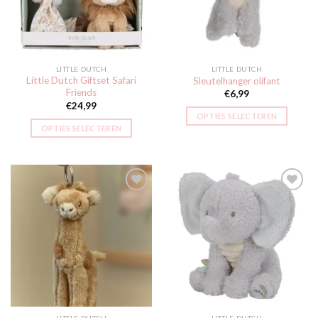
LITTLE DUTCH
LITTLE DUTCH
Little Dutch Giftset Safari
Sleutelhanger olifant
Friends
€
6,99
€
24,99
OPTIES SELECTEREN
OPTIES SELECTEREN
Toevoegen
Toevoegen
aan
aan
verlanglijst
verlanglijst