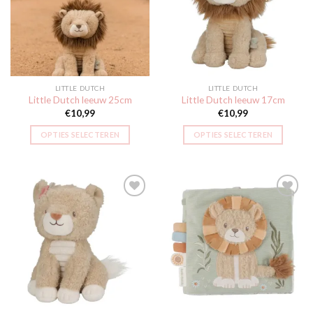
aan
aan
verlanglijst
verlanglijst
LITTLE DUTCH
LITTLE DUTCH
Little Dutch leeuw 25cm
Little Dutch leeuw 17cm
€
10,99
€
10,99
OPTIES SELECTEREN
OPTIES SELECTEREN
Toevoegen
Toevoegen
aan
aan
verlanglijst
verlanglijst