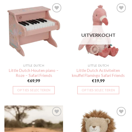
Toevoegen
Toevoegen
aan
aan
UITVERKOCHT
verlanglijst
verlanglijst
LITTLE DUTCH
LITTLE DUTCH
Little Dutch Houten piano –
Little Dutch Activiteiten
Roze – Safari Friends
knuffel Flamingo Safari Friends
€
69,99
€
19,99
OPTIES SELECTEREN
OPTIES SELECTEREN
Toevoegen
Toevoegen