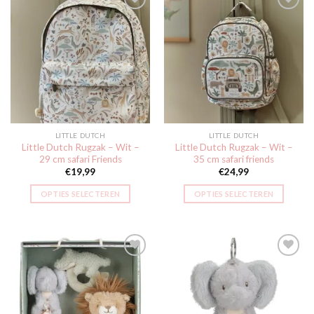
Toevoegen
Toevoegen
aan
aan
verlanglijst
verlanglijst
LITTLE DUTCH
LITTLE DUTCH
Little Dutch Rugzak – Wit –
Little Dutch Rugzak – Wit –
29 cm safari Friends
35 cm safari friends
€
19,99
€
24,99
OPTIES SELECTEREN
OPTIES SELECTEREN
Toevoegen
Toevoegen
aan
aan
verlanglijst
verlanglijst