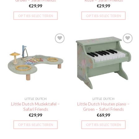
Groen – Safari Friends
Roze – Safari Friends
€
29,99
€
29,99
OPTIES SELECTEREN
OPTIES SELECTEREN
Toevoegen
Toevoegen
aan
aan
verlanglijst
verlanglijst
LITTLE DUTCH
LITTLE DUTCH
Little Dutch Muziektafel –
Little Dutch Houten piano –
Safari Friends
Groen – Safari Friends
€
29,99
€
69,99
OPTIES SELECTEREN
OPTIES SELECTEREN