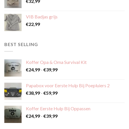
€
32,99
VIB Badjas grijs
€
22,99
BEST SELLING
Koffer Opa & Oma Survival Kit
Prijsklasse:
€
24,99
-
€
39,99
€24,99
tot
Papabox voor Eerste Hulp Bij Poepluiers 2
€39,99
Prijsklasse:
€
38,99
-
€
59,99
€38,99
tot
Koffer Eerste Hulp Bij Oppassen
€59,99
Prijsklasse:
€
24,99
-
€
39,99
€24,99
tot