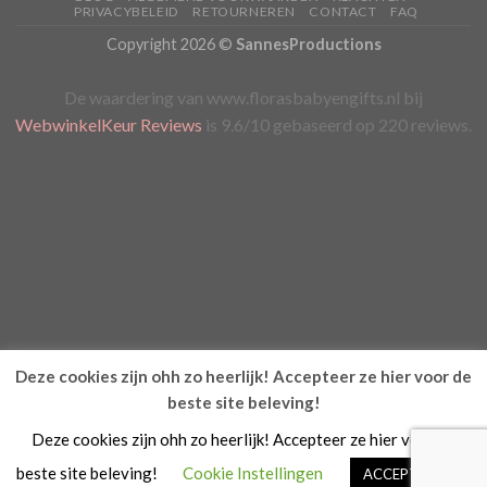
PRIVACYBELEID
RETOURNEREN
CONTACT
FAQ
Copyright 2026 ©
SannesProductions
De waardering van www.florasbabyengifts.nl bij
WebwinkelKeur Reviews
is 9.6/10 gebaseerd op 220 reviews.
Deze cookies zijn ohh zo heerlijk! Accepteer ze hier voor de
beste site beleving!
Deze cookies zijn ohh zo heerlijk! Accepteer ze hier voor de
beste site beleving!
Cookie Instellingen
ACCEPTEREN