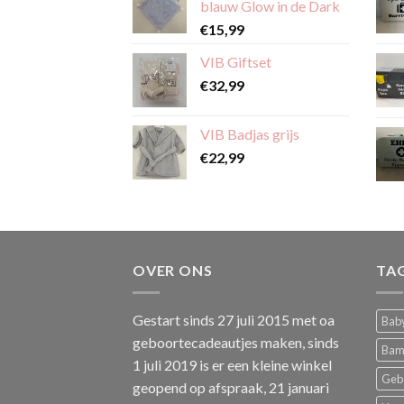
blauw Glow in de Dark
€
15,99
VIB Giftset
€
32,99
VIB Badjas grijs
€
22,99
OVER ONS
TA
Gestart sinds 27 juli 2015 met oa
Baby
geboortecadeautjes maken, sinds
Bam
1 juli 2019 is er een kleine winkel
Geb
geopend op afspraak, 21 januari