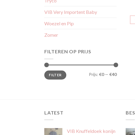
Tryco
VIB Very Importent Baby
Woezel en Pip
Zomer
FILTEREN OP PRIJS
Min.
Max.
Prijs:
€0
—
€40
FILTER
prijs
prijs
LATEST
BES
VIB Knuffeldoek konijn