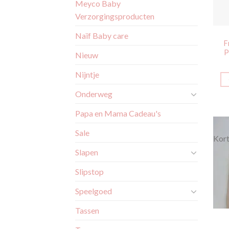
Meyco Baby
Verzorgingsproducten
Naïf Baby care
F
P
Nieuw
Nijntje
Onderweg
Papa en Mama Cadeau's
Sale
Kort
Slapen
Slipstop
Speelgoed
Tassen