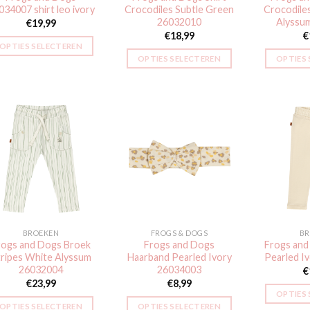
034007 shirt leo ivory
Crocodiles Subtle Green
Crocodile
26032010
Alyssu
€
19,99
€
18,99
€
OPTIES SELECTEREN
OPTIES SELECTEREN
OPTIES
Dit
Dit
product
product
heeft
heeft
meerdere
meerdere
variaties.
variaties.
Deze
Deze
optie
Toevoegen
Toevoegen
aan
aan
optie
kan
verlanglijst
verlanglijst
kan
gekozen
gekozen
worden
worden
op
BROEKEN
FROGS & DOGS
BR
op
de
rogs and Dogs Broek
Frogs and Dogs
Frogs and
de
productpagina
tripes White Alyssum
Haarband Pearled Ivory
Pearled I
productpagina
26032004
26034003
€
€
23,99
€
8,99
OPTIES
OPTIES SELECTEREN
OPTIES SELECTEREN