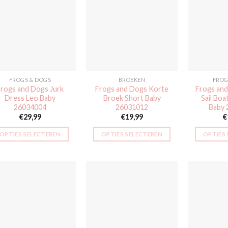
variaties.
variaties.
Deze
Deze
Toevoegen
Toevoegen
aan
aan
optie
optie
verlanglijst
verlanglijst
kan
kan
gekozen
gekozen
worden
worden
FROGS & DOGS
BROEKEN
FROG
op
op
rogs and Dogs Jurk
Frogs and Dogs Korte
Frogs and
de
de
Dress Leo Baby
Broek Short Baby
Sail Boa
productpagina
productpagina
26034004
26031012
Baby 
€
29,99
€
19,99
€
OPTIES SELECTEREN
OPTIES SELECTEREN
OPTIES
Dit
Dit
product
product
heeft
heeft
meerdere
meerdere
variaties.
variaties.
Deze
Deze
Toevoegen
Toevoegen
aan
aan
optie
optie
verlanglijst
verlanglijst