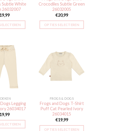
s Subtle White
Crocodiles Subtle Green
m 26032007
26032005
19,99
€
20,99
 SELECTEREN
OPTIES SELECTEREN
Dit
Dit
product
product
heeft
heeft
meerdere
meerdere
variaties.
variaties.
Deze
Deze
Toevoegen
Toevoegen
aan
aan
optie
optie
verlanglijst
verlanglijst
kan
kan
gekozen
gekozen
worden
worden
OEKEN
FROGS & DOGS
op
op
 Dogs Legging
Frogs and Dogs T-Shirt
de
de
vory 26034017
Puff Cat Pearled Ivory
productpagina
productpagina
26034015
19,99
€
19,99
 SELECTEREN
OPTIES SELECTEREN