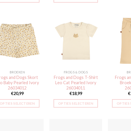
Dit
product
heeft
meerdere
variaties.
Deze
Toevoegen
Toevoegen
aan
aan
optie
verlanglijst
verlanglijst
kan
gekozen
worden
BROEKEN
FROGS & DOGS
BR
op
rogs and Dogs Skort
Frogs and Dogs T-Shirt
Frogs an
de
o Baby Pearled Ivory
Leo Cat Pearled Ivory
Broek
productpagina
26034012
26034011
26
€
20,99
€
18,99
€
OPTIES SELECTEREN
OPTIES SELECTEREN
OPTIES
Dit
Dit
product
product
heeft
heeft
meerdere
meerdere