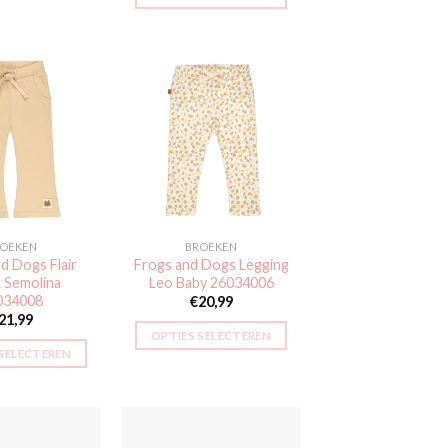
Dit
Dit
product
product
heeft
heeft
meerdere
meerdere
variaties.
variaties.
Deze
Deze
optie
Toevoegen
Toevoegen
aan
aan
optie
kan
verlanglijst
verlanglijst
kan
gekozen
gekozen
worden
worden
op
OEKEN
BROEKEN
op
de
d Dogs Flair
Frogs and Dogs Legging
de
productpagina
 Semolina
Leo Baby 26034006
productpagina
034008
€
20,99
21,99
OPTIES SELECTEREN
 SELECTEREN
Dit
Dit
product
product
heeft
heeft
meerdere
meerdere