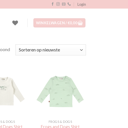
Login
WINKELWAGEN /
€
0,00
Gesorteerd
toond
op
nieuwste
Toevoegen
Toevoegen
aan
aan
verlanglijst
verlanglijst
S & DOGS
FROGS & DOGS
d Dogs Shirt
Frogs and Dogs Shirt