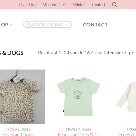
Over Ons
Merken
Onze Winkel
Contact
HOP
BABY KLEDING
CONTACT
Resultaat 1–24 van de 167 resultaten wordt ge
 & DOGS
Toevoegen
Toevoegen
aan
aan
verlanglijst
verlanglijst
FROGS & DOGS
FROGS & DOGS
FROG
Frogs and Dogs
Frogs and Dogs Shirt
Frogs an