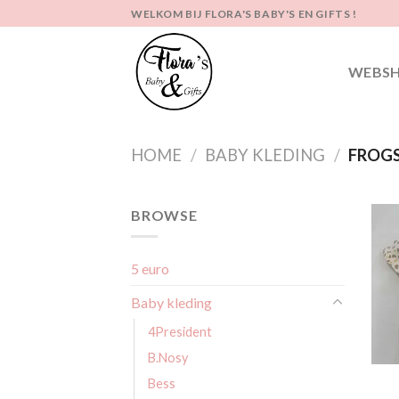
Ga
WELKOM BIJ FLORA'S BABY'S EN GIFTS !
naar
inhoud
WEBS
HOME
/
BABY KLEDING
/
FROGS
BROWSE
5 euro
Baby kleding
4President
B.Nosy
Bess