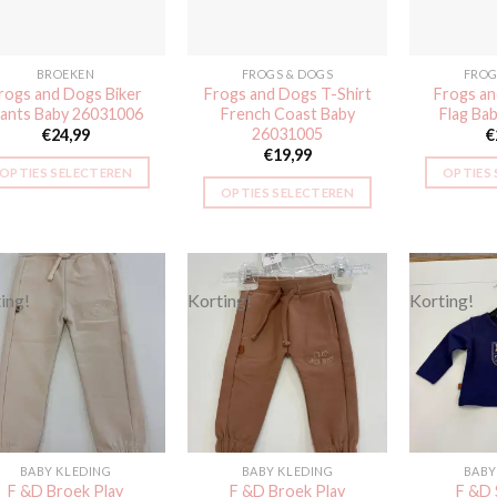
kan
kan
gekozen
gekozen
worden
worden
BROEKEN
FROGS & DOGS
FROG
op
op
rogs and Dogs Biker
Frogs and Dogs T-Shirt
Frogs a
de
de
ants Baby 26031006
French Coast Baby
Flag Ba
productpagina
productpagina
26031005
€
24,99
€
€
19,99
OPTIES SELECTEREN
OPTIES
OPTIES SELECTEREN
Dit
Dit
product
product
heeft
heeft
meerdere
meerdere
ing!
Korting!
Korting!
variaties.
variaties.
Deze
Deze
optie
Toevoegen
Toevoegen
aan
aan
optie
kan
verlanglijst
verlanglijst
kan
gekozen
gekozen
worden
worden
op
BABY KLEDING
BABY KLEDING
BABY
op
de
F &D Broek Play
F &D Broek Play
F &D 