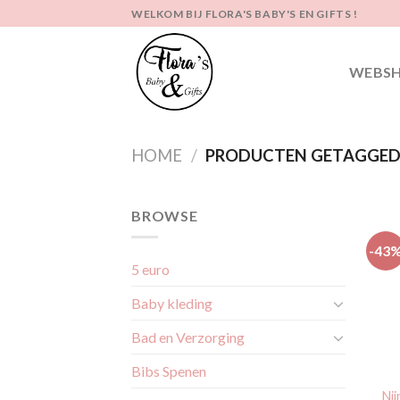
Ga
WELKOM BIJ FLORA'S BABY'S EN GIFTS !
naar
inhoud
WEBS
HOME
/
PRODUCTEN GETAGGED 
BROWSE
-43
5 euro
Baby kleding
Bad en Verzorging
Bibs Spenen
Nij