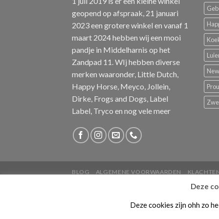
1 juli 2019 is er een kleine winkel
Geb
geopend op afspraak, 21 januari
Hap
2023 een grotere winkel en vanaf 1
maart 2024 hebben wij een mooi
Koe
pandje in Middelharnis op het
Luie
Zandpad 11. WIj hebben diverse
New 
merken waaronder, Little Dutch,
Happy Horse, Meyco, Jollein,
Pro
Dirke, Frogs and Dogs, Label
Zw
Label, Tryco en nog vele meer
BLOG
ALGEMENE VOORWAARDEN
KLACHTE
Deze coo
Copyright 2026 ©
SannesProductions
Deze cookies zijn ohh zo he
De waardering van www