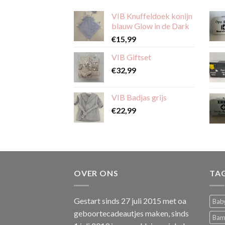
VIB Knuffeldoek konijn
blauw Glow in de Dark
€
15,99
VIB Giftset
€
32,99
VIB Badjas grijs
€
22,99
OVER ONS
TA
Gestart sinds 27 juli 2015 met oa
Baby
geboortecadeautjes maken, sinds
Bam