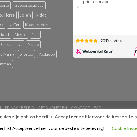
oorte
Geboortecadeau
py Horse
Jollein
kiddo
ka
Koffer
Kraamcadeau
rtaart
Meyco
Naïf
Classic Toys
Nijntje
ud Mama
Slipstop
Yookidoo
emmen
N
PRIVACYBELEID
RETOURNEREN
CONTACT
FAQ
kies zijn ohh zo heerlijk! Accepteer ze hier voor de beste site 
erlijk! Accepteer ze hier voor de beste site beleving!
Cookie Inste
.florasbabyengifts.nl bij
WebwinkelKeur Reviews
is 9.6/10 geb