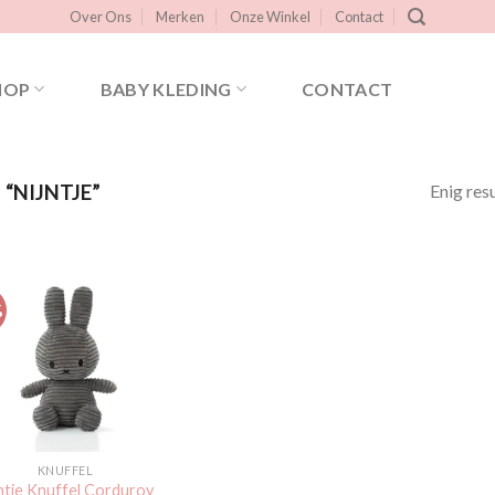
Over Ons
Merken
Onze Winkel
Contact
HOP
BABY KLEDING
CONTACT
Enig res
“NIJNTJE”
%
Toevoegen
aan
verlanglijst
KNUFFEL
ntje Knuffel Corduroy