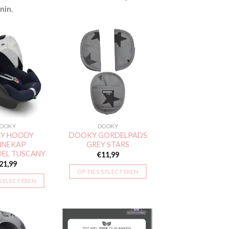
nin.
Toevoegen
Toevoegen
aan
aan
verlanglijst
verlanglijst
OOKY
DOOKY
Y HOODY
DOOKY GORDELPADS
NNEKAP
GREY STARS
EL TUSCANY
€
11,99
21,99
OPTIES SELECTEREN
 SELECTEREN