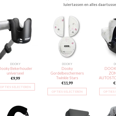
luiertassen en alles daartusse
Toevoegen
Toevoegen
aan
aan
verlanglijst
verlanglijst
DOOKY
DOOKY
D
Dooky Bekerhouder
Dooky
DOOK
universeel
Gordelbeschermers
ZO
Twinkle Stars
AUTOSTO
€
9,99
€
11,99
€
OPTIES SELECTEREN
OPTIES SELECTEREN
OPTIES