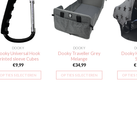
Toevoegen
Toevoegen
aan
aan
verlanglijst
verlanglijst
DOOKY
DOOKY
D
ooky Universal Hook
Dooky Traveller Grey
Dooky 
rinted sleeve Cubes
Melange
€
9,99
€
34,99
€
OPTIES SELECTEREN
OPTIES SELECTEREN
OPTIES