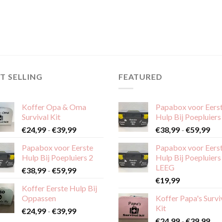
T SELLING
FEATURED
Koffer Opa & Oma
Papabox voor Eers
Survival Kit
Hulp Bij Poepluiers
Prijsklasse:
Pri
€
24,99
-
€
39,99
€
38,99
-
€
59,99
€24,99
€38
Papabox voor Eerste
Papabox voor Eers
tot
tot
Hulp Bij Poepluiers 2
Hulp Bij Poepluiers
€39,99
€59
LEEG
Prijsklasse:
€
38,99
-
€
59,99
€38,99
€
19,99
Koffer Eerste Hulp Bij
tot
Oppassen
Koffer Papa's Survi
€59,99
Kit
Prijsklasse:
€
24,99
-
€
39,99
Pri
€24,99
€
24,99
-
€
39,99