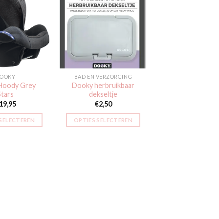
Toevoegen
Toevoegen
aan
aan
verlanglijst
verlanglijst
OOKY
BAD EN VERZORGING
Hoody Grey
Dooky herbruikbaar
Stars
dekseltje
19,95
€
2,50
 SELECTEREN
OPTIES SELECTEREN