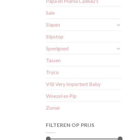
Papa en Mama Cadeau's
Sale
Slapen
Slipstop
Speelgoed
Tassen
Tryco
VIB Very Importent Baby
Woezel en Pip
Zomer
FILTEREN OP PRIJS