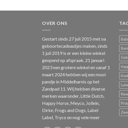
OVER ONS
TA
Gestart sinds 27 juli 2015 met oa
Baby
geboortecadeautjes maken, sinds
Bam
1 juli 2019 is er een kleine winkel
Geb
geopend op afspraak, 21 januari
Hap
2023 een grotere winkel en vanaf 1
maart 2024 hebben wij een mooi
Koe
pandje in Middelharnis op het
Luie
Zandpad 11. WIj hebben diverse
New 
merken waaronder, Little Dutch,
Happy Horse, Meyco, Jollein,
Pro
Dirke, Frogs and Dogs, Label
Zw
Label, Tryco en nog vele meer