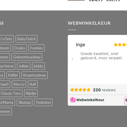
€24
tot
tot
€39,99
€39
GS
WEBWINKELKEUR
's Only
Baby Dutch
boom
Dooky
Funnies
oorte
Geboortecadeau
py Horse
Jollein
kiddo
ka
Koffer
Kraamcadeau
rtaart
Meyco
Naïf
Classic Toys
Nijntje
ud Mama
Slipstop
Yookidoo
emmen