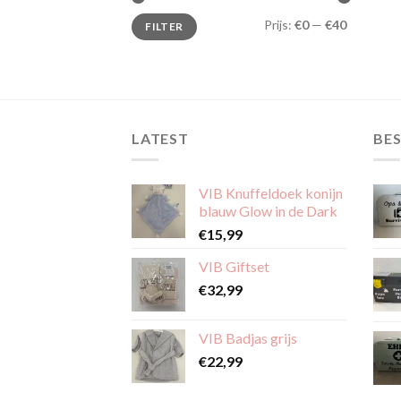
Min.
Max.
Prijs:
€0
—
€40
FILTER
prijs
prijs
LATEST
BES
VIB Knuffeldoek konijn
blauw Glow in de Dark
€
15,99
VIB Giftset
€
32,99
VIB Badjas grijs
€
22,99