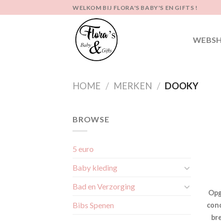
Ga
WELKOM BIJ FLORA'S BABY'S EN GIFTS !
naar
inhoud
WEBS
HOME
/
MERKEN
/
DOOKY
BROWSE
5 euro
Baby kleding
Bad en Verzorging
Opg
Bibs Spenen
conc
br