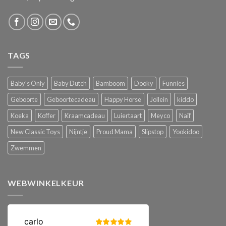
TAGS
Baby's Only
Baby Dutch
Bamboom
Dooky
Funnies
Geboorte
Geboortecadeau
Happy Horse
Jollein
kiddo
Koeka
Koffer
Kraamcadeau
Luiertaart
Meyco
Naïf
New Classic Toys
Nijntje
Proud Mama
Slipstop
Yookidoo
Zwemmen
WEBWINKELKEUR