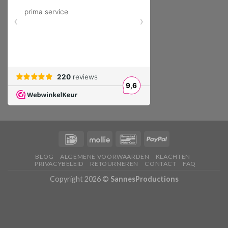
BLOG
ALGEMENE VOORWAARDEN
KLACHTEN
PRIVACYBELEID
RETOURNEREN
CONTACT
FAQ
Copyright 2026 ©
SannesProductions