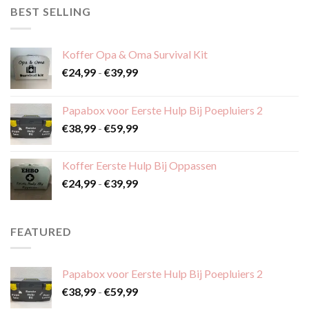
BEST SELLING
Koffer Opa & Oma Survival Kit
Prijsklasse:
€
24,99
-
€
39,99
€24,99
tot
Papabox voor Eerste Hulp Bij Poepluiers 2
€39,99
Prijsklasse:
€
38,99
-
€
59,99
€38,99
tot
Koffer Eerste Hulp Bij Oppassen
€59,99
Prijsklasse:
€
24,99
-
€
39,99
€24,99
tot
€39,99
FEATURED
Papabox voor Eerste Hulp Bij Poepluiers 2
Prijsklasse:
€
38,99
-
€
59,99
€38,99