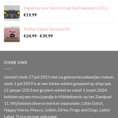
tot
Papabox voor Eerste Hulp Bij Poepluiers LEEG
€59,99
€
19,99
Koffer Papa's Survival Kit
Prijsklasse:
€
24,99
-
€
39,99
€24,99
tot
€39,99
OVER ONS
Gestart sinds 27 juli 2015 met oa geboortecadeautjes maken,
sinds 1 juli 2019 is er een kleine winkel geopend op afspraak,
21 januari 2023 een grotere winkel en vanaf 1 maart 2024
hebben wij een mooi pandje in Middelharnis op het Zandpad
11. WIj hebben diverse merken waaronder, Little Dutch,
Happy Horse, Meyco, Jollein, Dirke, Frogs and Dogs, Label
Label, Tryco en nog vele meer