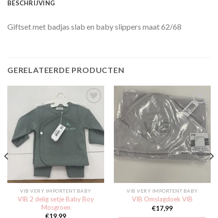
BESCHRIJVING
Giftset met badjas slab en baby slippers maat 62/68
GERELATEERDE PRODUCTEN
Toevoegen
Toevoegen
aan
aan
verlanglijst
verlanglijst
VIB VERY IMPORTENT BABY
VIB VERY IMPORTENT BABY
VIB 2 delig setje Baby Boy
VIB Omslagdoek VIB
Mosgroen
€
17,99
€
19,99