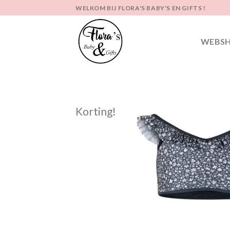
Ga
WELKOM BIJ FLORA'S BABY'S EN GIFTS !
naar
inhoud
WEBS
Korting!