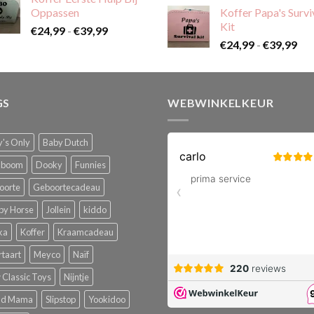
tot
Oppassen
Koffer Papa's Survi
€59,99
Kit
Prijsklasse:
€
24,99
-
€
39,99
Pri
€24,99
€
24,99
-
€
39,99
€24
tot
tot
€39,99
€39
GS
WEBWINKELKEUR
's Only
Baby Dutch
boom
Dooky
Funnies
oorte
Geboortecadeau
py Horse
Jollein
kiddo
ka
Koffer
Kraamcadeau
rtaart
Meyco
Naïf
Classic Toys
Nijntje
ud Mama
Slipstop
Yookidoo