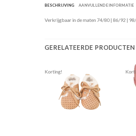
BESCHRIJVING
AANVULLENDE INFORMATIE
Verkrijgbaar in de maten 74/80 | 86/92 | 98
GERELATEERDE PRODUCTEN
Korting!
Kort
Toevoegen
Toevoegen
aan
aan
verlanglijst
verlanglijst