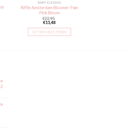
BABY KLEDING
Off
Riffle Amsterdam Bloomer Pale
Pink Bloom
€
22,95
€
11,48
OPTIES SELECTEREN
Dit
product
heeft
meerdere
variaties.
Deze
optie
te
kan
 2
gekozen
jsklasse:
worden
,99
te
op
,99
de
productpagina