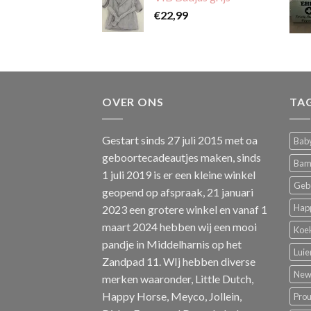
€
22,99
OVER ONS
TA
Gestart sinds 27 juli 2015 met oa
Baby
geboortecadeautjes maken, sinds
Bam
1 juli 2019 is er een kleine winkel
Geb
geopend op afspraak, 21 januari
Hap
2023 een grotere winkel en vanaf 1
maart 2024 hebben wij een mooi
Koe
pandje in Middelharnis op het
Luie
Zandpad 11. WIj hebben diverse
New 
merken waaronder, Little Dutch,
Happy Horse, Meyco, Jollein,
Pro