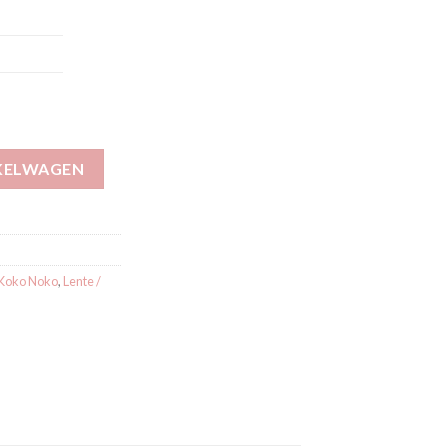
4967-37 aantal
KELWAGEN
Koko Noko
,
Lente /