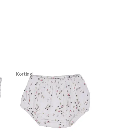
Korting!
gen
Toevoegen
aan
jst
verlanglijst