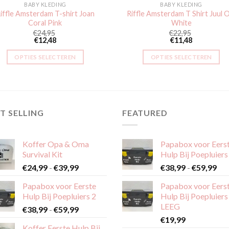
BABY KLEDING
BABY KLEDING
iffle Amsterdam T-shirt Joan
Riffle Amsterdam T Shirt Juul 
Coral Pink
White
€
24,95
€
22,95
€
12,48
€
11,48
OPTIES SELECTEREN
OPTIES SELECTEREN
Dit
Dit
product
product
heeft
heeft
meerdere
meerdere
T SELLING
FEATURED
variaties.
variaties.
Deze
Deze
optie
optie
Koffer Opa & Oma
Papabox voor Eers
kan
kan
Survival Kit
Hulp Bij Poepluiers
gekozen
gekozen
Prijsklasse:
Pri
€
24,99
-
€
39,99
€
38,99
-
€
59,99
worden
worden
€24,99
€38
Papabox voor Eerste
Papabox voor Eers
op
op
tot
tot
Hulp Bij Poepluiers 2
Hulp Bij Poepluiers
€39,99
€59
de
de
LEEG
Prijsklasse:
€
38,99
-
€
59,99
productpagina
productpagina
€38,99
€
19,99
Koffer Eerste Hulp Bij