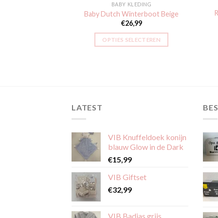
KLEDING
BABY KLEDING
xpakje korte mouw
R
Baby Dutch Winterboot Beige
ic Roze
€
26,99
4,99
2,50
OPTIES SELECTEREN
Dit
SELECTEREN
product
Dit
heeft
product
meerdere
heeft
variaties.
meerdere
LATEST
BES
Deze
variaties.
optie
Deze
kan
optie
VIB Knuffeldoek konijn
gekozen
kan
blauw Glow in de Dark
worden
gekozen
€
15,99
op
worden
de
VIB Giftset
op
productpagina
€
32,99
de
productpagina
VIB Badjas grijs