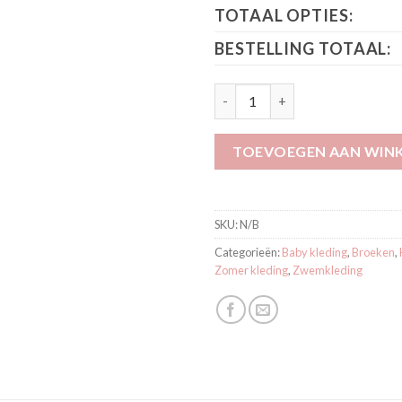
TOTAAL OPTIES:
BESTELLING TOTAAL:
Koko Noko Bikini Dark blue P5
TOEVOEGEN AAN WIN
SKU:
N/B
Categorieën:
Baby kleding
,
Broeken
,
Zomer kleding
,
Zwemkleding