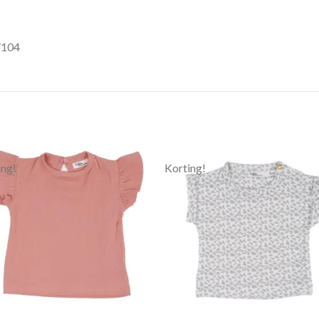
/104
ing!
Korting!
Toevoegen
Toevoe
aan
aan
verlanglijst
verlangli