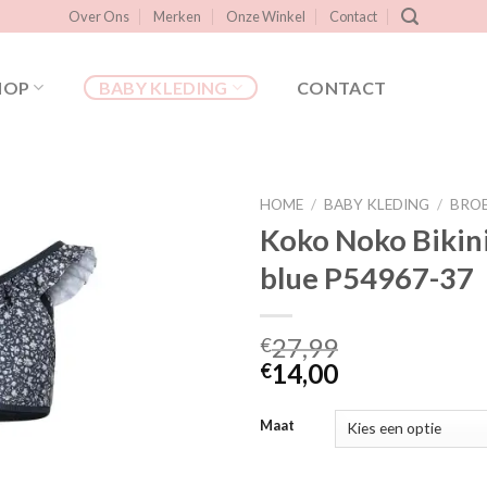
Over Ons
Merken
Onze Winkel
Contact
HOP
BABY KLEDING
CONTACT
HOME
/
BABY KLEDING
/
BRO
Koko Noko Bikin
blue P54967-37
Toevoegen
aan
verlanglijst
27,99
€
14,00
€
Maat