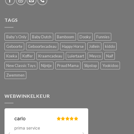
TAGS
Baby's Only
Baby Dutch
Bamboom
Dooky
Funnies
Geboorte
Geboortecadeau
Happy Horse
Jollein
kiddo
Koeka
Koffer
Kraamcadeau
Luiertaart
Meyco
Naïf
New Classic Toys
Nijntje
Proud Mama
Slipstop
Yookidoo
Zwemmen
WEBWINKELKEUR