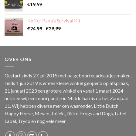
€
19,99
Koffer Papa's Survival Kit
Prijsklasse:
€
24,99
-
€
39,99
€24,99
tot
€39,99
OVER ONS
Gestart sinds 27 juli 2015 met oa geboortecadeautjes maken,
sinds 1 juli 2019 is er een kleine winkel geopend op afspraak,
21 januari 2023 een grotere winkel en vanaf 1 maart 2024
hebben wij een mooi pandje in Middelharnis op het Zandpad
11. WIj hebben diverse merken waaronder, Little Dutch,
Happy Horse, Meyco, Jollein, Dirke, Frogs and Dogs, Label
Label, Tryco en nog vele meer