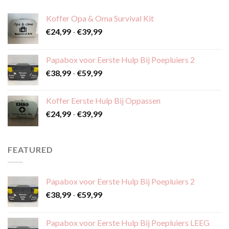
Koffer Opa & Oma Survival Kit
Prijsklasse:
€
24,99
-
€
39,99
€24,99
tot
Papabox voor Eerste Hulp Bij Poepluiers 2
€39,99
Prijsklasse:
€
38,99
-
€
59,99
€38,99
tot
Koffer Eerste Hulp Bij Oppassen
€59,99
Prijsklasse:
€
24,99
-
€
39,99
€24,99
tot
€39,99
FEATURED
Papabox voor Eerste Hulp Bij Poepluiers 2
Prijsklasse:
€
38,99
-
€
59,99
€38,99
tot
Papabox voor Eerste Hulp Bij Poepluiers LEEG
€59,99