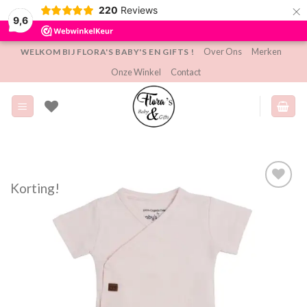
×
220
Reviews
9,6
Ga
Over Ons
Merken
WELKOM BIJ FLORA'S BABY'S EN GIFTS !
naar
Onze Winkel
Contact
inhoud
Korting!
Toevoegen
aan
verlanglijst