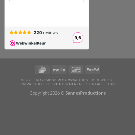
BLOG
ALGEMENE VOORWAARDEN
KLACHTEN
PRIVACYBELEID
RETOURNEREN
CONTACT
FAQ
Copyright 2026 ©
SannesProductions