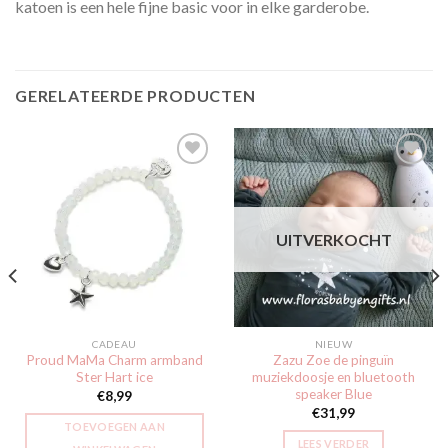
katoen is een hele fijne basic voor in elke garderobe.
GERELATEERDE PRODUCTEN
Toevoegen
Toevoegen
aan
aan
UITVERKOCHT
verlanglijst
verlanglijst
CADEAU
NIEUW
Proud MaMa Charm armband
Zazu Zoe de pinguïn
Ster Hart ice
muziekdoosje en bluetooth
speaker Blue
€
8,99
€
31,99
TOEVOEGEN AAN
LEES VERDER