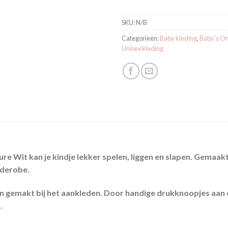
SKU:
N/B
Categorieën:
Baby kleding
,
Baby's On
Unisex kleding
re Wit kan je kindje lekker spelen, liggen en slapen. Gemaak
rderobe.
 gemakt bij het aankleden. Door handige drukknoopjes aan d
.