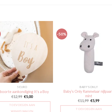
-50%
Toevoegen
Toevoe
aan
aan
verlanglijst
verlangli
5 EURO
BABY'S ONLY
Baby’s Only Rammelaar nijlpaa
boorte aankondiging It’s a Boy
mint
Oorspronkelijke
Huidige
€
12,99
€
5,00
prijs
prijs
Oorspronkeli
Huidige
€
11,99
€
5,99
was:
is:
prijs
prijs
TOEVOEGEN AAN
€12,99.
€5,00.
was:
is:
TOEVOEGEN AAN
€11,99.
€5,99.
WINKELWAGEN