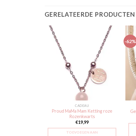
GERELATEERDE PRODUCTEN
-62%
Toevoegen
Toevoegen
aan
aan
verlanglijst
verlanglijst
DEAU
CADEAU
arm armband Ster
Proud MaMa Mam Ketting roze
Ge
zeegroen
Rozenkwarts
8,99
€
19,99
GEN AAN
TOEVOEGEN AAN