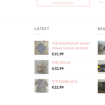
LWAGEN
WINKELWAGEN
LATEST
BES
VIB Knuffeldoek konijn
blauw Glow in de Dark
€
15,99
VIB Giftset
€
32,99
VIB Badjas grijs
€
22,99