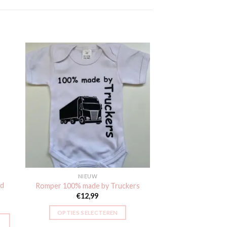
gen
Toevoegen
aan
jst
verlanglijst
NIEUW
rd
Romper 100% made by Truckers
€
12,99
jke
OPTIES SELECTEREN
Dit