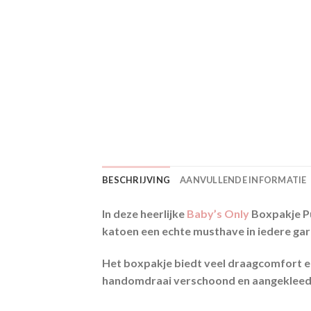
BESCHRIJVING
AANVULLENDE INFORMATIE
In deze heerlijke
Baby’s Only
Boxpakje Pu
katoen een echte musthave in iedere ga
Het boxpakje biedt veel draagcomfort en
handomdraai verschoond en aangekleed