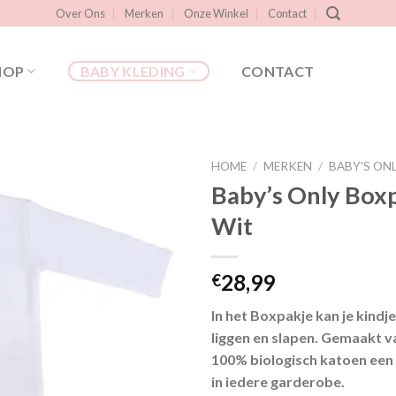
Over Ons
Merken
Onze Winkel
Contact
HOP
BABY KLEDING
CONTACT
HOME
/
MERKEN
/
BABY'S ON
Baby’s Only Box
Wit
Toevoegen
aan
verlanglijst
28,99
€
In het Boxpakje kan je kindje
liggen en slapen. Gemaakt v
100% biologisch katoen een
in iedere garderobe.