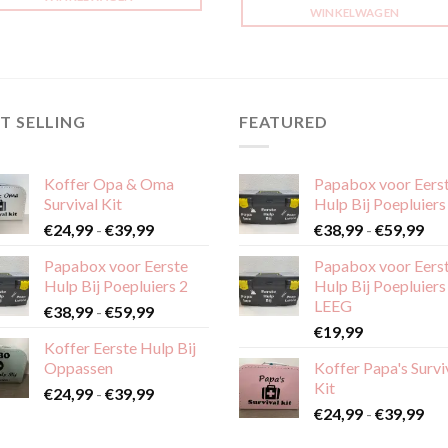
WINKELWAGEN
T SELLING
FEATURED
Koffer Opa & Oma
Papabox voor Eers
Survival Kit
Hulp Bij Poepluiers
Prijsklasse:
Pri
€
24,99
-
€
39,99
€
38,99
-
€
59,99
€24,99
€38
Papabox voor Eerste
Papabox voor Eers
tot
tot
Hulp Bij Poepluiers 2
Hulp Bij Poepluiers
€39,99
€59
LEEG
Prijsklasse:
€
38,99
-
€
59,99
€38,99
€
19,99
Koffer Eerste Hulp Bij
tot
Oppassen
Koffer Papa's Survi
€59,99
Kit
Prijsklasse:
€
24,99
-
€
39,99
Pri
€24,99
€
24,99
-
€
39,99
€24
tot