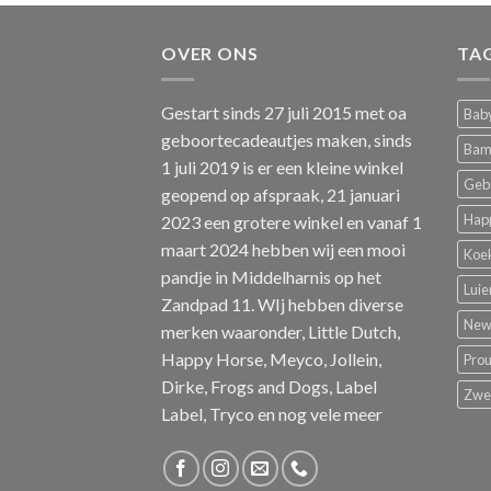
OVER ONS
TA
Gestart sinds 27 juli 2015 met oa
Baby
geboortecadeautjes maken, sinds
Bam
1 juli 2019 is er een kleine winkel
Geb
geopend op afspraak, 21 januari
Hap
2023 een grotere winkel en vanaf 1
maart 2024 hebben wij een mooi
Koe
pandje in Middelharnis op het
Luie
Zandpad 11. WIj hebben diverse
New 
merken waaronder, Little Dutch,
Happy Horse, Meyco, Jollein,
Pro
Dirke, Frogs and Dogs, Label
Zw
Label, Tryco en nog vele meer