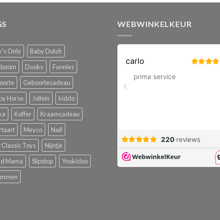
tot
€39,99
€39
GS
WEBWINKELKEUR
's Only
Baby Dutch
boom
Dooky
Funnies
oorte
Geboortecadeau
py Horse
Jollein
kiddo
ka
Koffer
Kraamcadeau
rtaart
Meyco
Naïf
Classic Toys
Nijntje
ud Mama
Slipstop
Yookidoo
emmen