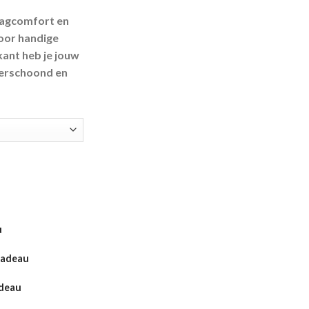
aagcomfort en
oor handige
ant heb je jouw
verschoond en
u
Cadeau
adeau