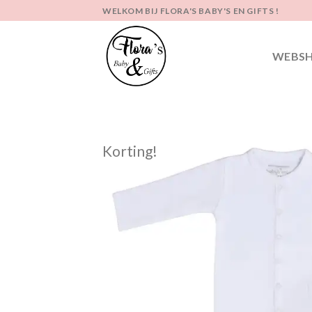
Ga
WELKOM BIJ FLORA'S BABY'S EN GIFTS !
naar
inhoud
WEBS
Korting!