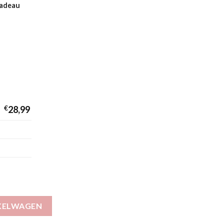
cadeau
€
28,99
 aantal
KELWAGEN