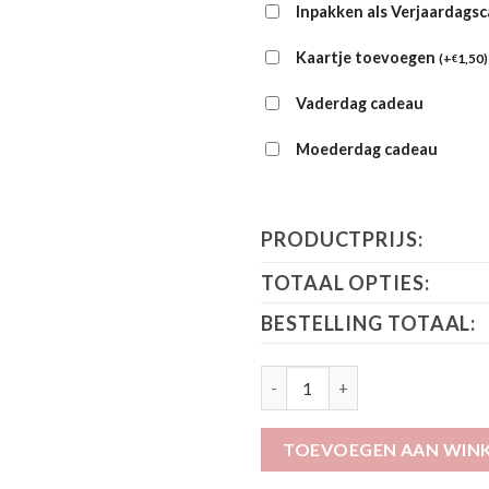
Inpakken als Verjaardags
Kaartje toevoegen
(
+
1,50
)
€
Vaderdag cadeau
Moederdag cadeau
PRODUCTPRIJS:
TOTAAL OPTIES:
BESTELLING TOTAAL:
Baby's Only Boxpakje Pure Wit
TOEVOEGEN AAN WIN