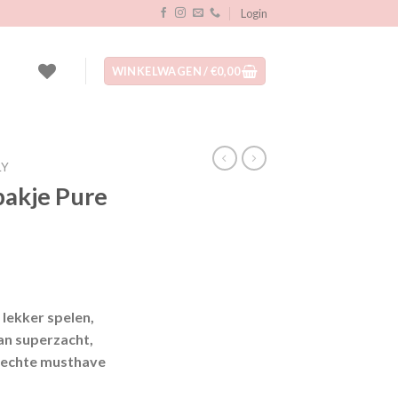
Login
WINKELWAGEN /
€
0,00
LY
pakje Pure
 lekker spelen,
an superzacht,
 echte musthave