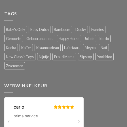
TAGS
Baby's Only
Baby Dutch
Bamboom
Dooky
Funnies
Geboorte
Geboortecadeau
Happy Horse
Jollein
kiddo
Koeka
Koffer
Kraamcadeau
Luiertaart
Meyco
Naïf
New Classic Toys
Nijntje
Proud Mama
Slipstop
Yookidoo
Zwemmen
WEBWINKELKEUR