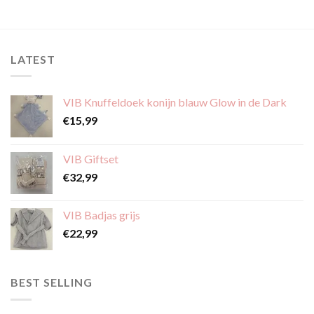
product
product
heeft
heeft
meerdere
meerdere
variaties.
variaties.
LATEST
Deze
Deze
optie
optie
kan
kan
VIB Knuffeldoek konijn blauw Glow in de Dark
gekozen
gekozen
€
15,99
worden
worden
op
op
de
de
VIB Giftset
productpagina
productpagina
€
32,99
VIB Badjas grijs
€
22,99
BEST SELLING