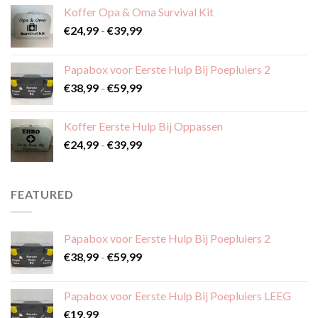
Koffer Opa & Oma Survival Kit
Prijsklasse:
€
24,99
-
€
39,99
€24,99
tot
Papabox voor Eerste Hulp Bij Poepluiers 2
€39,99
Prijsklasse:
€
38,99
-
€
59,99
€38,99
tot
Koffer Eerste Hulp Bij Oppassen
€59,99
Prijsklasse:
€
24,99
-
€
39,99
€24,99
tot
€39,99
FEATURED
Papabox voor Eerste Hulp Bij Poepluiers 2
Prijsklasse:
€
38,99
-
€
59,99
€38,99
tot
Papabox voor Eerste Hulp Bij Poepluiers LEEG
€59,99
€
19,99