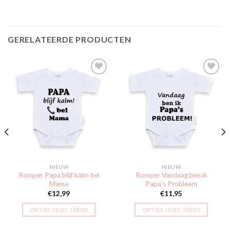
GERELATEERDE PRODUCTEN
Toevoegen
Toevoegen
aan
aan
verlanglijst
verlanglijst
NIEUW
NIEUW
Romper Papa blijf kalm bel
Romper Vandaag ben ik
Mama
Papa’s Probleem
€
12,99
€
11,95
OPTIES SELECTEREN
OPTIES SELECTEREN
Dit
Dit