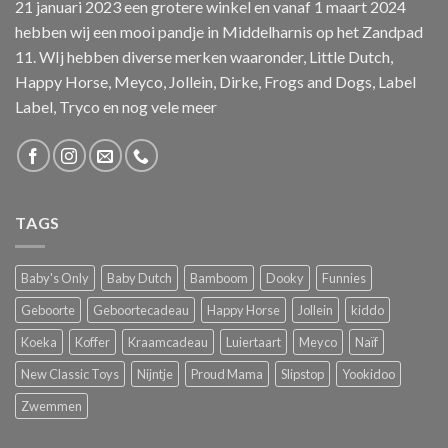
21 januari 2023 een grotere winkel en vanaf 1 maart 2024
hebben wij een mooi pandje in Middelharnis op het Zandpad
11. WIj hebben diverse merken waaronder, Little Dutch,
Happy Horse, Meyco, Jollein, Dirke, Frogs and Dogs, Label
Label, Tryco en nog vele meer
TAGS
Baby's Only
Baby Dutch
Bamboom
Dooky
Funnies
Geboorte
Geboortecadeau
Happy Horse
Jollein
kiddo
Koeka
Koffer
Kraamcadeau
Luiertaart
Meyco
Naïf
New Classic Toys
Nijntje
Proud Mama
Slipstop
Yookidoo
Zwemmen