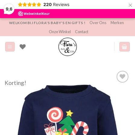
×
220
Reviews
9,6
Ga
Over Ons
Merken
WELKOM BIJ FLORA'S BABY'S EN GIFTS !
naar
Onze Winkel
Contact
inhoud
Korting!
Toevoegen
aan
verlanglijst