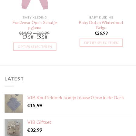
BABY KLEDING
BABY KLEDING
Fun2wear Opa’s Schatje
Baby Dutch Winterboot
pyjama
Beige
Prijsklasse:
€
14,99
-
€
18,99
€
26,99
Prijsklasse:
€14,99
€
7,50
-
€
9,50
€7,50
tot
OPTIES SELECTEREN
tot
€18,99
OPTIES SELECTEREN
€9,50
Dit
Dit
product
product
heeft
heeft
meerdere
meerdere
variaties.
LATEST
variaties.
Deze
Deze
optie
optie
kan
VIB Knuffeldoek konijn blauw Glow in de Dark
kan
gekozen
gekozen
€
15,99
worden
worden
op
op
de
VIB Giftset
de
productpagina
€
32,99
productpagina