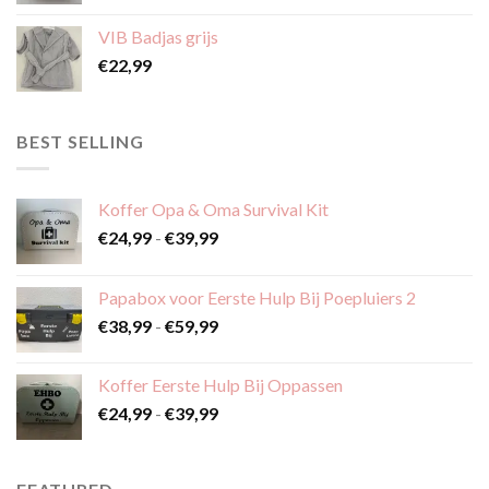
VIB Badjas grijs
€
22,99
BEST SELLING
Koffer Opa & Oma Survival Kit
Prijsklasse:
€
24,99
-
€
39,99
€24,99
tot
Papabox voor Eerste Hulp Bij Poepluiers 2
€39,99
Prijsklasse:
€
38,99
-
€
59,99
€38,99
tot
Koffer Eerste Hulp Bij Oppassen
€59,99
Prijsklasse:
€
24,99
-
€
39,99
€24,99
tot
€39,99