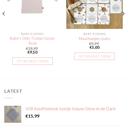
aan
aan
verlanglijst
verlanglijst
BABY KLEDING
BABY KLEDING
Baby’s Only Truitje Classic
Maathangers baby
Roze
€
9,99
€
5,00
€
18,99
€
9,50
OPTIES SELECTEREN
OPTIES SELECTEREN
Dit
Dit
product
product
heeft
heeft
meerdere
meerdere
variaties.
LATEST
variaties.
Deze
Deze
optie
optie
kan
VIB Knuffeldoek konijn blauw Glow in de Dark
kan
gekozen
gekozen
€
15,99
worden
worden
op
op