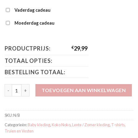
Vaderdag cadeau
Moederdag cadeau
PRODUCTPRIJS:
€
29,99
TOTAAL OPTIES:
BESTELLING TOTAAL:
Koko Noko Sweater Light faded green P54841-37 aantal
TOEVOEGEN AAN WINKELWAGEN
SKU:
N/B
Categorieën:
Baby kleding
,
Koko Noko
,
Lente / Zomer kleding
,
T-shirts,
Truien en Vesten