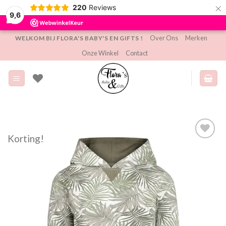
×
220
Reviews
9,6
Ga
Over Ons
Merken
WELKOM BIJ FLORA'S BABY'S EN GIFTS !
naar
Onze Winkel
Contact
inhoud
Korting!
Toevoegen
aan
verlanglijst