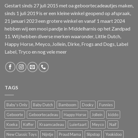
Gestart sinds 27 juli 2015 met oa geboortecadeautjes maken,
sinds 1 juli 2019 is er een kleine winkel geopend op afspraak,
21 januari 2023 een grotere winkel en vanaf 1 maart 2024
hebben wij een mooi pandje in Middelharnis op het Zandpad
11. WIj hebben diverse merken waaronder, Little Dutch,
Happy Horse, Meyco, Jollein, Dirke, Frogs and Dogs, Label
Label, Tryco en nog vele meer
TAGS
Baby's Only
Baby Dutch
Bamboom
Dooky
Funnies
Geboorte
Geboortecadeau
Happy Horse
Jollein
kiddo
Koeka
Koffer
Kraamcadeau
Luiertaart
Meyco
Naïf
New Classic Toys
Nijntje
Proud Mama
Slipstop
Yookidoo