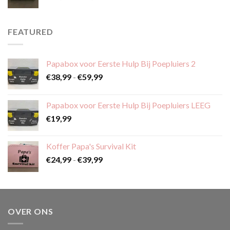
€24,99
tot
€39,99
FEATURED
Papabox voor Eerste Hulp Bij Poepluiers 2
Prijsklasse:
€
38,99
-
€
59,99
€38,99
tot
Papabox voor Eerste Hulp Bij Poepluiers LEEG
€59,99
€
19,99
Koffer Papa's Survival Kit
Prijsklasse:
€
24,99
-
€
39,99
€24,99
tot
€39,99
OVER ONS