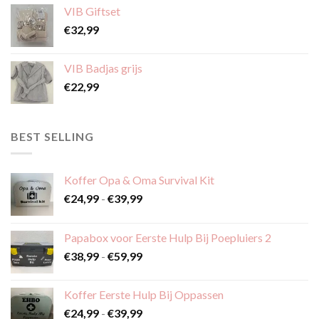
de
VIB Giftset
de
productpagina
€
32,99
productpagina
VIB Badjas grijs
€
22,99
BEST SELLING
Koffer Opa & Oma Survival Kit
Prijsklasse:
€
24,99
-
€
39,99
€24,99
tot
Papabox voor Eerste Hulp Bij Poepluiers 2
€39,99
Prijsklasse:
€
38,99
-
€
59,99
€38,99
tot
Koffer Eerste Hulp Bij Oppassen
€59,99
Prijsklasse:
€
24,99
-
€
39,99