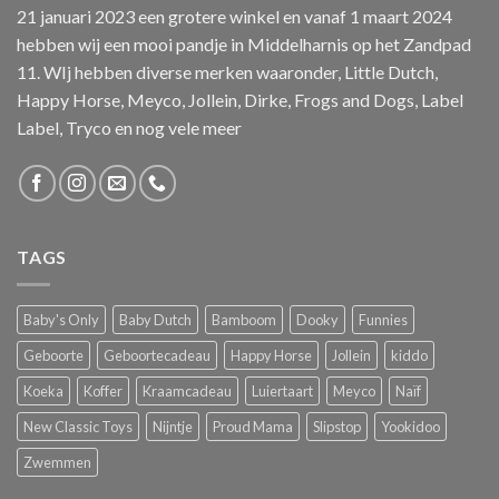
21 januari 2023 een grotere winkel en vanaf 1 maart 2024
hebben wij een mooi pandje in Middelharnis op het Zandpad
11. WIj hebben diverse merken waaronder, Little Dutch,
Happy Horse, Meyco, Jollein, Dirke, Frogs and Dogs, Label
Label, Tryco en nog vele meer
TAGS
Baby's Only
Baby Dutch
Bamboom
Dooky
Funnies
Geboorte
Geboortecadeau
Happy Horse
Jollein
kiddo
Koeka
Koffer
Kraamcadeau
Luiertaart
Meyco
Naïf
New Classic Toys
Nijntje
Proud Mama
Slipstop
Yookidoo
Zwemmen