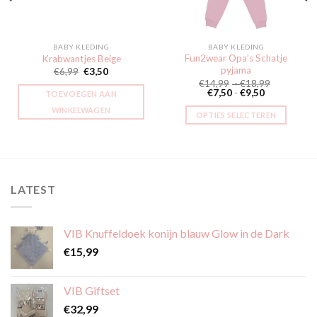
BABY KLEDING
BABY KLEDING
Fun2wear Opa’s Schatje
Krabwantjes Beige
pyjama
se:
€
6,99
€
3,50
Prijsklasse
€
14,99
-
€
18,99
Prijsklasse:
€14,99
€
7,50
-
€
9,50
TOEVOEGEN AAN
€7,50
tot
tot
€18,99
WINKELWAGEN
OPTIES SELECTEREN
€9,50
Dit
product
heeft
meerdere
LATEST
variaties.
Deze
optie
VIB Knuffeldoek konijn blauw Glow in de Dark
kan
gekozen
€
15,99
worden
op
VIB Giftset
de
€
32,99
productpagina