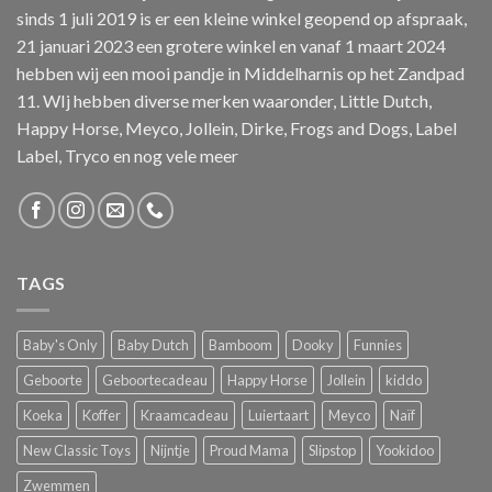
sinds 1 juli 2019 is er een kleine winkel geopend op afspraak,
21 januari 2023 een grotere winkel en vanaf 1 maart 2024
hebben wij een mooi pandje in Middelharnis op het Zandpad
11. WIj hebben diverse merken waaronder, Little Dutch,
Happy Horse, Meyco, Jollein, Dirke, Frogs and Dogs, Label
Label, Tryco en nog vele meer
TAGS
Baby's Only
Baby Dutch
Bamboom
Dooky
Funnies
Geboorte
Geboortecadeau
Happy Horse
Jollein
kiddo
Koeka
Koffer
Kraamcadeau
Luiertaart
Meyco
Naïf
New Classic Toys
Nijntje
Proud Mama
Slipstop
Yookidoo
Zwemmen