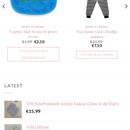
BABY KLEDING
BABY KLEDING
Funnies Slab Ik wordt grote
Fun2wear Opa’s Boefje
broer
pyjama
€
4,99
€
2,50
€
14,99
€
7,50
TOEVOEGEN AAN
OPTIES SELECTEREN
WINKELWAGEN
Dit
product
heeft
meerdere
LATEST
variaties.
Deze
optie
VIB Knuffeldoek konijn blauw Glow in de Dark
kan
gekozen
€
15,99
worden
op
VIB Giftset
de