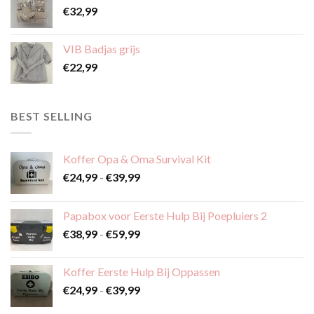
€
32,99
productpagina
VIB Badjas grijs
€
22,99
BEST SELLING
Koffer Opa & Oma Survival Kit
Prijsklasse:
€
24,99
-
€
39,99
€24,99
tot
Papabox voor Eerste Hulp Bij Poepluiers 2
€39,99
Prijsklasse:
€
38,99
-
€
59,99
€38,99
tot
Koffer Eerste Hulp Bij Oppassen
€59,99
Prijsklasse:
€
24,99
-
€
39,99
€24,99