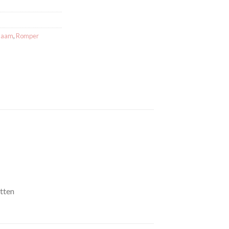
 naam
,
Romper
tten