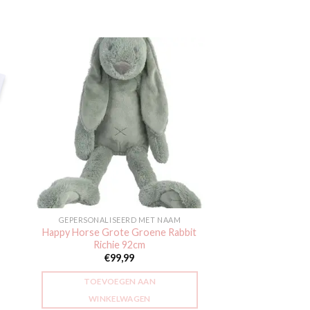
gen
Toevoegen
aan
jst
verlanglijst
GEPERSONALISEERD MET NAAM
Happy Horse Grote Groene Rabbit
Richie 92cm
€
99,99
TOEVOEGEN AAN
WINKELWAGEN