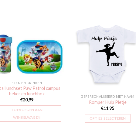
Toevoegen
Toevoe
aan
aan
verlanglijst
verlangli
ETEN EN DRINKEN
al lunchset Paw Patrol campus
beker en lunchbox
GEPERSONALISEERD MET NAAM
€
20,99
Romper Hulp Pietje
€
11,95
TOEVOEGEN AAN
WINKELWAGEN
OPTIES SELECTEREN
Dit
product