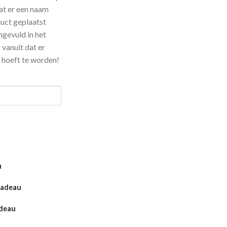
aat er een naam
duct geplaatst
gevuld in het
 vanuit dat er
 hoeft te worden!
u
Cadeau
adeau