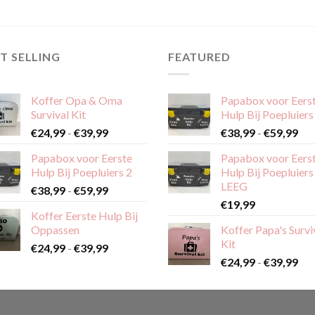
heeft
meerdere
variaties.
T SELLING
FEATURED
Deze
optie
kan
Koffer Opa & Oma
Papabox voor Eers
gekozen
Survival Kit
Hulp Bij Poepluiers
worden
Prijsklasse:
Pri
€
24,99
-
€
39,99
€
38,99
-
€
59,99
op
€24,99
€38
de
Papabox voor Eerste
Papabox voor Eers
tot
tot
productpagina
Hulp Bij Poepluiers 2
Hulp Bij Poepluiers
€39,99
€59
LEEG
Prijsklasse:
€
38,99
-
€
59,99
€38,99
€
19,99
Koffer Eerste Hulp Bij
tot
Oppassen
Koffer Papa's Survi
€59,99
Kit
Prijsklasse:
€
24,99
-
€
39,99
Pri
€24,99
€
24,99
-
€
39,99
€24
tot
tot
€39,99
€39