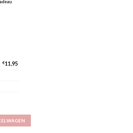
cadeau
€
11,95
KELWAGEN