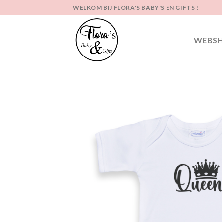
Ga
WELKOM BIJ FLORA'S BABY'S EN GIFTS !
naar
inhoud
WEBS