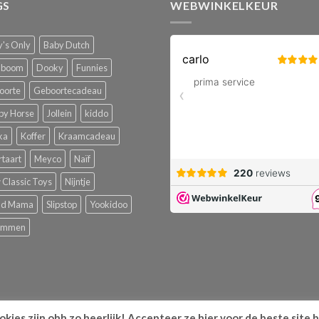
GS
WEBWINKELKEUR
's Only
Baby Dutch
boom
Dooky
Funnies
oorte
Geboortecadeau
py Horse
Jollein
kiddo
ka
Koffer
Kraamcadeau
rtaart
Meyco
Naïf
Classic Toys
Nijntje
ud Mama
Slipstop
Yookidoo
emmen
kies zijn ohh zo heerlijk! Accepteer ze hier voor de beste site 