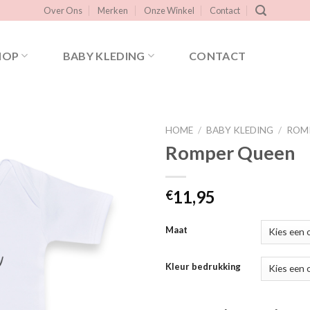
Over Ons
Merken
Onze Winkel
Contact
HOP
BABY KLEDING
CONTACT
HOME
/
BABY KLEDING
/
ROM
Romper Queen
Toevoegen
11,95
€
aan
verlanglijst
Maat
Kleur bedrukking