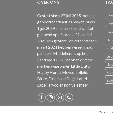
OVER ONS
TA
Gestart sinds 27 juli 2015 met oa
Baby
geboortecadeautjes maken, sinds
Bam
1 juli 2019 is er een kleine winkel
Geb
geopend op afspraak, 21 januari
Hap
2023 een grotere winkel en vanaf 1
maart 2024 hebben wij een mooi
Koe
pandje in Middelharnis op het
Luie
Zandpad 11. WIj hebben diverse
New 
merken waaronder, Little Dutch,
Happy Horse, Meyco, Jollein,
Pro
Dirke, Frogs and Dogs, Label
Zw
Label, Tryco en nog vele meer
Deze coo