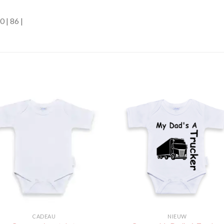
0 | 86 |
Toevoegen
Toevoe
aan
aan
verlanglijst
verlangli
CADEAU
NIEUW