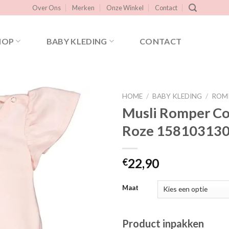
Over Ons
Merken
Onze Winkel
Contact
HOP
BABY KLEDING
CONTACT
HOME
/
BABY KLEDING
/
ROM
Musli Romper C
Roze 15810313
Toevoegen
aan
verlanglijst
22,90
€
Maat
Product inpakken