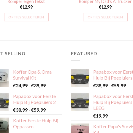
Romper eigen tekst
Romper My Dad’s A Trucker
€
12,99
€
12,99
OPTIES SELECTEREN
OPTIES SELECTEREN
Dit
Dit
product
product
heeft
heeft
meerdere
meerdere
variaties.
variaties.
T SELLING
FEATURED
Deze
Deze
optie
optie
Koffer Opa & Oma
Papabox voor Eers
kan
kan
Survival Kit
Hulp Bij Poepluiers
gekozen
gekozen
Prijsklasse:
Pri
€
24,99
-
€
39,99
€
38,99
-
€
59,99
worden
worden
€24,99
€38
op
op
Papabox voor Eerste
Papabox voor Eers
tot
tot
de
de
Hulp Bij Poepluiers 2
Hulp Bij Poepluiers
€39,99
€59
productpagina
productpagina
LEEG
Prijsklasse:
€
38,99
-
€
59,99
€38,99
€
19,99
Koffer Eerste Hulp Bij
tot
Oppassen
Koffer Papa's Survi
€59,99
Kit