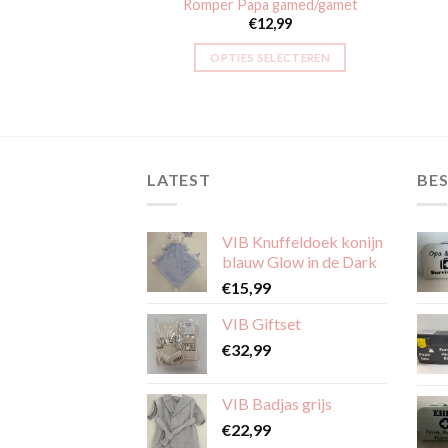
n in opleiding
Romper Papa gamed/gamet
2,99
€
12,99
SELECTEREN
OPTIES SELECTEREN
Dit
Dit
product
product
heeft
heeft
meerdere
meerdere
variaties.
variaties.
LATEST
BES
Deze
Deze
optie
optie
VIB Knuffeldoek konijn
kan
kan
blauw Glow in de Dark
gekozen
gekozen
€
15,99
worden
worden
op
op
VIB Giftset
de
de
€
32,99
productpagina
productpagina
VIB Badjas grijs
€
22,99