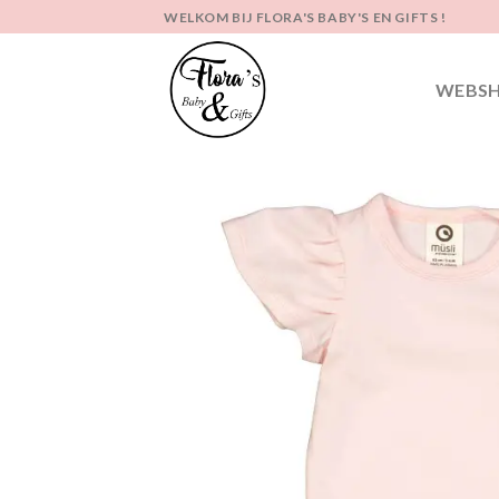
Ga
WELKOM BIJ FLORA'S BABY'S EN GIFTS !
naar
inhoud
WEBS