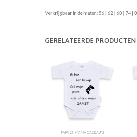
Verkrijgbaar in de maten: 56 | 62 | 68 | 74 | 8
GERELATEERDE PRODUCTEN
Toevoegen
Toevoegen
aan
aan
verlanglijst
verlanglijst
EUW
PAPA EN MAMA CADEAU'S