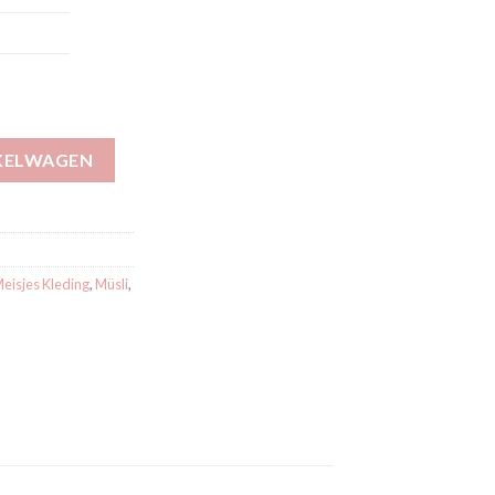
81031300 aantal
KELWAGEN
eisjes Kleding
,
Müsli
,