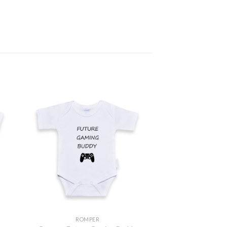
gen
Toevoegen
aan
jst
verlanglijst
ROMPER