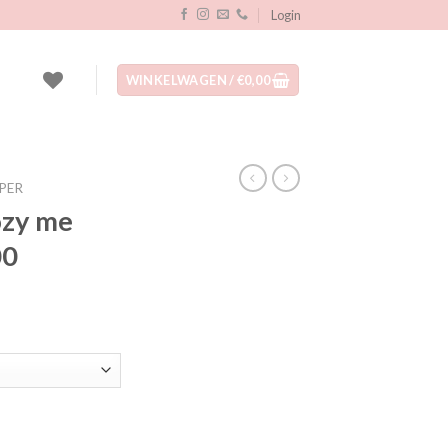
Login
WINKELWAGEN /
€
0,00
PER
ozy me
00