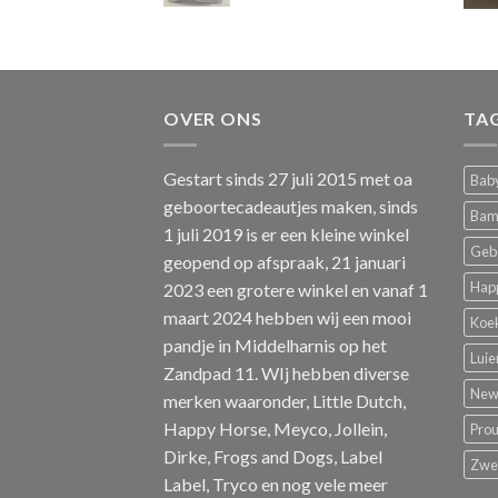
OVER ONS
TA
Gestart sinds 27 juli 2015 met oa
Baby
geboortecadeautjes maken, sinds
Bam
1 juli 2019 is er een kleine winkel
Geb
geopend op afspraak, 21 januari
Hap
2023 een grotere winkel en vanaf 1
maart 2024 hebben wij een mooi
Koe
pandje in Middelharnis op het
Luie
Zandpad 11. WIj hebben diverse
New 
merken waaronder, Little Dutch,
Happy Horse, Meyco, Jollein,
Pro
Dirke, Frogs and Dogs, Label
Zw
Label, Tryco en nog vele meer