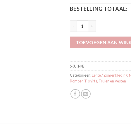
BESTELLING TOTAAL:
Musli Romper Cozy me Roze 15
TOEVOEGEN AAN WIN
SKU:
N/B
Categorieën:
Lente / Zomer kleding
,
M
Romper
,
T-shirts, Truien en Vesten