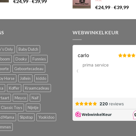
Prijsklasse:
€
24,99
-
€
39,99
Pri
€24,99
€
24,99
-
€
39,99
€24
tot
tot
€39,99
€39
GS
WEBWINKELKEUR
's Only
Baby Dutch
boom
Dooky
Funnies
oorte
Geboortecadeau
py Horse
Jollein
kiddo
ka
Koffer
Kraamcadeau
rtaart
Meyco
Naïf
Classic Toys
Nijntje
ud Mama
Slipstop
Yookidoo
emmen