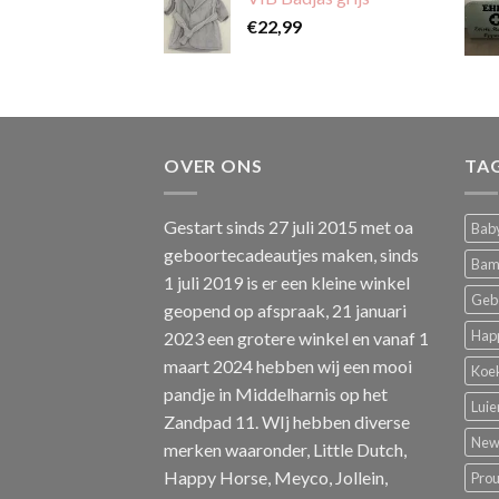
€
22,99
OVER ONS
TA
Gestart sinds 27 juli 2015 met oa
Baby
geboortecadeautjes maken, sinds
Bam
1 juli 2019 is er een kleine winkel
Geb
geopend op afspraak, 21 januari
Hap
2023 een grotere winkel en vanaf 1
maart 2024 hebben wij een mooi
Koe
pandje in Middelharnis op het
Luie
Zandpad 11. WIj hebben diverse
New 
merken waaronder, Little Dutch,
Happy Horse, Meyco, Jollein,
Pro