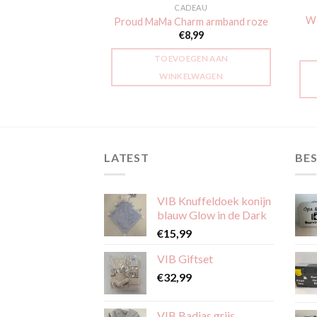
AMA CADEAU'S
CADEAU
We
at Papa
Proud MaMa Charm armband roze
8,99
€
8,99
GEN AAN
TOEVOEGEN AAN
LWAGEN
WINKELWAGEN
LATEST
BES
VIB Knuffeldoek konijn
blauw Glow in de Dark
€
15,99
VIB Giftset
€
32,99
VIB Badjas grijs