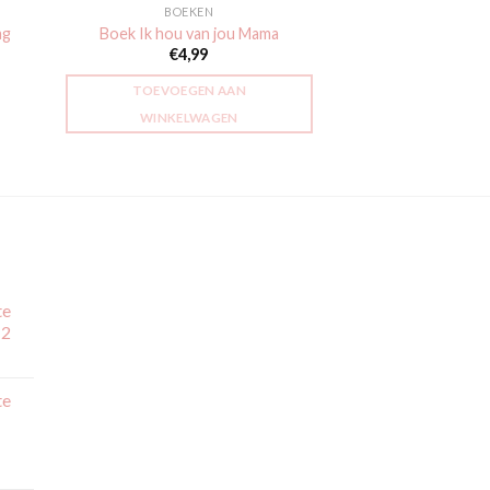
BOEKEN
ag
Boek Ik hou van jou Mama
€
4,99
TOEVOEGEN AAN
WINKELWAGEN
te
 2
jsklasse:
,99
te
,99