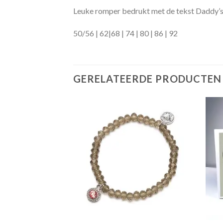
Leuke romper bedrukt met de tekst Daddy’
50/56 | 62|68 | 74 | 80 | 86 | 92
GERELATEERDE PRODUCTEN
Toevoegen
Toevoegen
aan
aan
verlanglijst
verlanglijst