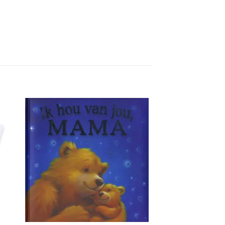
gen
Toevoegen
aan
jst
verlanglijst