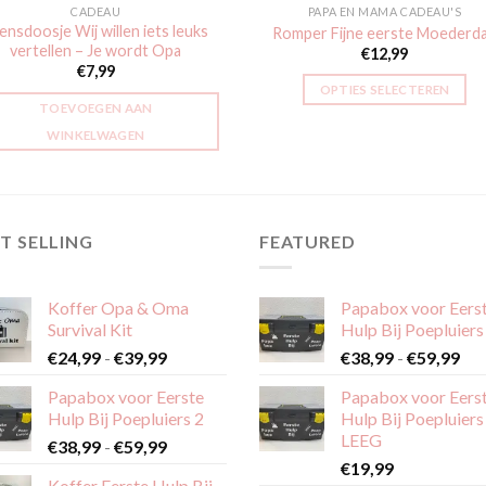
CADEAU
PAPA EN MAMA CADEAU'S
nsdoosje Wij willen iets leuks
Romper Fijne eerste Moederd
vertellen – Je wordt Opa
€
12,99
€
7,99
OPTIES SELECTEREN
TOEVOEGEN AAN
Dit
WINKELWAGEN
product
heeft
meerdere
variaties.
T SELLING
FEATURED
Deze
optie
kan
Koffer Opa & Oma
Papabox voor Eers
gekozen
Survival Kit
Hulp Bij Poepluiers
worden
Prijsklasse:
Pri
€
24,99
-
€
39,99
€
38,99
-
€
59,99
op
€24,99
€38
de
Papabox voor Eerste
Papabox voor Eers
tot
tot
productpagina
Hulp Bij Poepluiers 2
Hulp Bij Poepluiers
€39,99
€59
LEEG
Prijsklasse:
€
38,99
-
€
59,99
€38,99
€
19,99
Koffer Eerste Hulp Bij