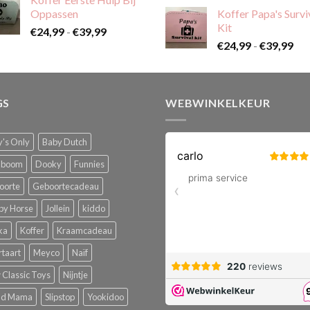
tot
Oppassen
Koffer Papa's Survi
€59,99
Kit
Prijsklasse:
€
24,99
-
€
39,99
Pri
€24,99
€
24,99
-
€
39,99
€24
tot
tot
€39,99
€39
GS
WEBWINKELKEUR
's Only
Baby Dutch
boom
Dooky
Funnies
oorte
Geboortecadeau
py Horse
Jollein
kiddo
ka
Koffer
Kraamcadeau
rtaart
Meyco
Naïf
Classic Toys
Nijntje
ud Mama
Slipstop
Yookidoo