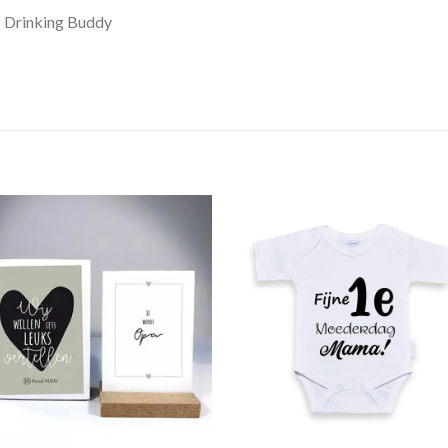
s Drinking Buddy
Toevoegen
Toevoe
aan
aan
verlanglijst
verlangli