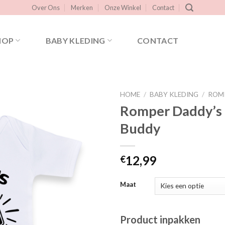
Over Ons
Merken
Onze Winkel
Contact
HOP
BABY KLEDING
CONTACT
HOME
/
BABY KLEDING
/
ROM
Romper Daddy’s 
Buddy
Toevoegen
aan
verlanglijst
12,99
€
Maat
Product inpakken