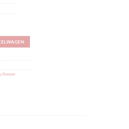
y aantal
KELWAGEN
s
,
Romper