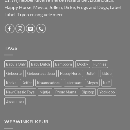
Happy Horse, Meyco, Jollein, Dirke, Frogs and Dogs, Label
Label, Tryco en nog vele meer
TAGS
Baby's Only
Baby Dutch
Bamboom
Dooky
Funnies
Geboorte
Geboortecadeau
Happy Horse
Jollein
kiddo
Koeka
Koffer
Kraamcadeau
Luiertaart
Meyco
Naïf
New Classic Toys
Nijntje
Proud Mama
Slipstop
Yookidoo
Zwemmen
WEBWINKELKEUR