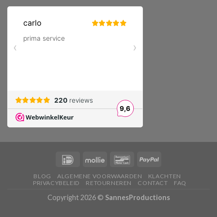
BLOG
ALGEMENE VOORWAARDEN
KLACHTEN
PRIVACYBELEID
RETOURNEREN
CONTACT
FAQ
Copyright 2026 ©
SannesProductions