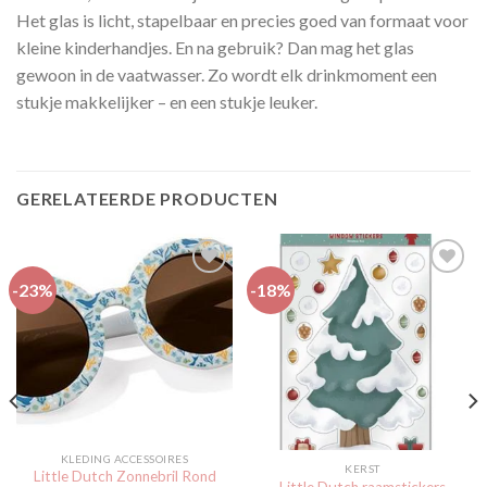
Het glas is licht, stapelbaar en precies goed van formaat voor
kleine kinderhandjes. En na gebruik? Dan mag het glas
gewoon in de vaatwasser. Zo wordt elk drinkmoment een
stukje makkelijker – en een stukje leuker.
GERELATEERDE PRODUCTEN
-23%
-18%
Toevoegen
Toevoegen
aan
aan
verlanglijst
verlanglijst
KLEDING ACCESSOIRES
KERST
Little Dutch Zonnebril Rond
Little Dutch raamstickers