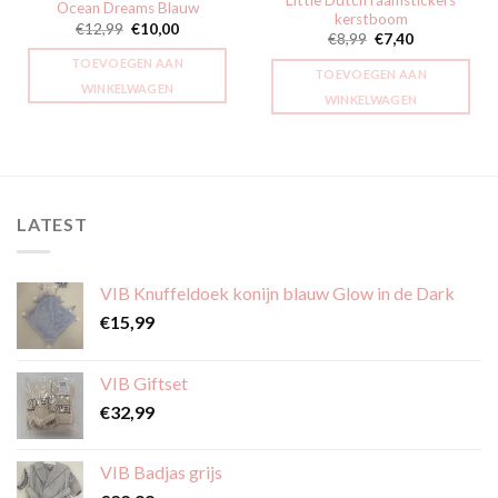
Ocean Dreams Blauw
kerstboom
Oorspronkelijke
Huidige
€
12,99
€
10,00
Oorspronkelijke
Huidige
€
8,99
€
7,40
prijs
prijs
prijs
prijs
was:
is:
TOEVOEGEN AAN
was:
is:
€12,99.
€10,00.
TOEVOEGEN AAN
€8,99.
€7,40.
WINKELWAGEN
WINKELWAGEN
LATEST
VIB Knuffeldoek konijn blauw Glow in de Dark
€
15,99
VIB Giftset
€
32,99
VIB Badjas grijs