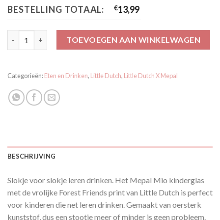
BESTELLING TOTAAL:
€
13,99
Little Dutch X Mepal Rietjesbeker Mio 300 ml - Forest Friends a
TOEVOEGEN AAN WINKELWAGEN
Categorieën:
Eten en Drinken
,
Little Dutch
,
Little Dutch X Mepal
BESCHRIJVING
Slokje voor slokje leren drinken. Het Mepal Mio kinderglas
met de vrolijke Forest Friends print van Little Dutch is perfect
voor kinderen die net leren drinken. Gemaakt van oersterk
kunststof, dus een stootje meer of minder is geen probleem.