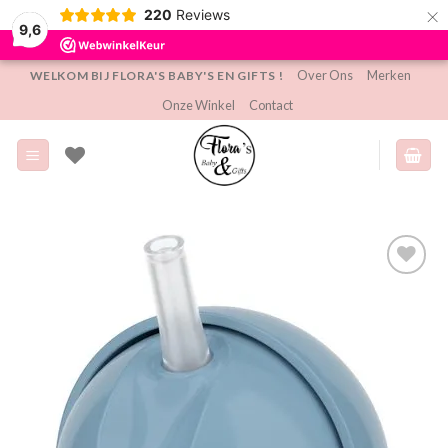
×
220
Reviews
9,6
Ga
Over Ons
Merken
WELKOM BIJ FLORA'S BABY'S EN GIFTS !
naar
Onze Winkel
Contact
inhoud
Toevoegen
aan
verlanglijst