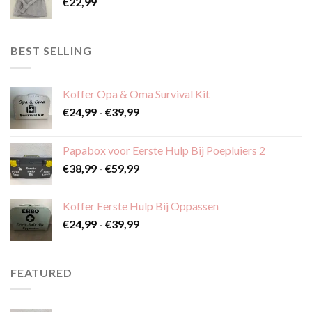
€
22,99
BEST SELLING
Koffer Opa & Oma Survival Kit
Prijsklasse:
€
24,99
-
€
39,99
€24,99
tot
Papabox voor Eerste Hulp Bij Poepluiers 2
€39,99
Prijsklasse:
€
38,99
-
€
59,99
€38,99
tot
Koffer Eerste Hulp Bij Oppassen
€59,99
Prijsklasse:
€
24,99
-
€
39,99
€24,99
tot
€39,99
FEATURED