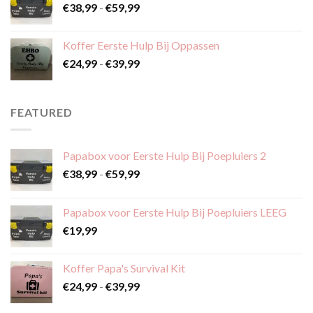
Prijsklasse:
€
38,99
-
€
59,99
€38,99
tot
Koffer Eerste Hulp Bij Oppassen
€59,99
Prijsklasse:
€
24,99
-
€
39,99
€24,99
tot
€39,99
FEATURED
Papabox voor Eerste Hulp Bij Poepluiers 2
Prijsklasse:
€
38,99
-
€
59,99
€38,99
tot
Papabox voor Eerste Hulp Bij Poepluiers LEEG
€59,99
€
19,99
Koffer Papa's Survival Kit
Prijsklasse:
€
24,99
-
€
39,99
€24,99