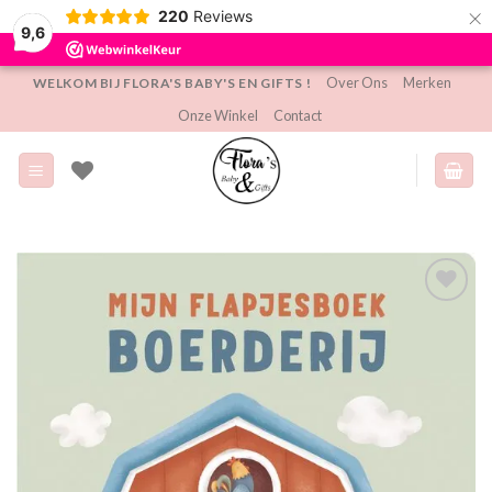
×
220
Reviews
9,6
Ga
Over Ons
Merken
WELKOM BIJ FLORA'S BABY'S EN GIFTS !
naar
Onze Winkel
Contact
inhoud
Toevoegen
aan
verlanglijst