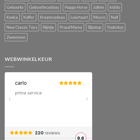
Geboorte
Geboortecadeau
Happy Horse
Jollein
kiddo
Koeka
Koffer
Kraamcadeau
Luiertaart
Meyco
Naïf
New Classic Toys
Nijntje
Proud Mama
Slipstop
Yookidoo
Zwemmen
WEBWINKELKEUR