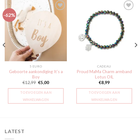
-62%
Toevoegen
Toevoegen
aan
aan
verlanglijst
verlanglijst
5 EURO
CADEAU
Geboorte aankondiging It’s a
Proud MaMa Charm armband
Boy
Lotus OIL
Oorspronkelijke
Huidige
€
12,99
€
5,00
€
8,99
prijs
prijs
was:
is:
TOEVOEGEN AAN
TOEVOEGEN AAN
€12,99.
€5,00.
WINKELWAGEN
WINKELWAGEN
LATEST