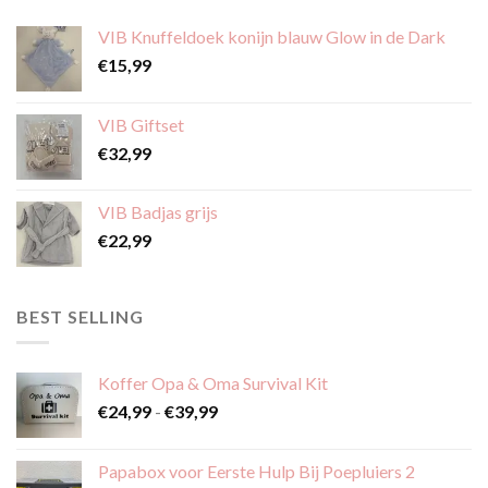
VIB Knuffeldoek konijn blauw Glow in de Dark
€
15,99
VIB Giftset
€
32,99
VIB Badjas grijs
€
22,99
BEST SELLING
Koffer Opa & Oma Survival Kit
Prijsklasse:
€
24,99
-
€
39,99
€24,99
tot
Papabox voor Eerste Hulp Bij Poepluiers 2
€39,99