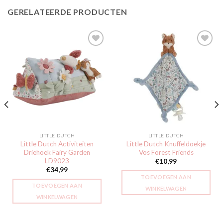
GERELATEERDE PRODUCTEN
Toevoegen
Toevoegen
aan
aan
verlanglijst
verlanglijst
LITTLE DUTCH
LITTLE DUTCH
Little Dutch Activiteiten
Little Dutch Knuffeldoekje
Driehoek Fairy Garden
Vos Forest Friends
LD9023
€
10,99
€
34,99
TOEVOEGEN AAN
TOEVOEGEN AAN
WINKELWAGEN
WINKELWAGEN