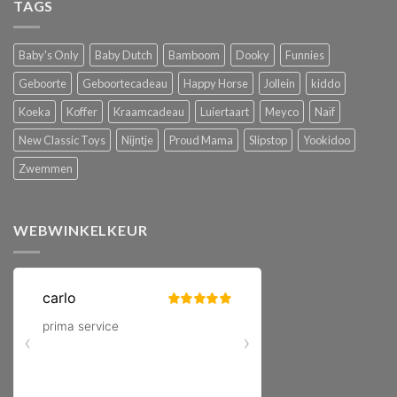
TAGS
Baby's Only
Baby Dutch
Bamboom
Dooky
Funnies
Geboorte
Geboortecadeau
Happy Horse
Jollein
kiddo
Koeka
Koffer
Kraamcadeau
Luiertaart
Meyco
Naïf
New Classic Toys
Nijntje
Proud Mama
Slipstop
Yookidoo
Zwemmen
WEBWINKELKEUR