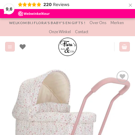
×
220
Reviews
9,6
Ga
Over Ons
Merken
WELKOM BIJ FLORA'S BABY'S EN GIFTS !
naar
Onze Winkel
Contact
inhoud
Toevoegen
aan
verlanglijst