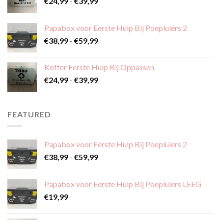
Prijsklasse:
€
24,99
-
€
39,99
€24,99
tot
Papabox voor Eerste Hulp Bij Poepluiers 2
€39,99
Prijsklasse:
€
38,99
-
€
59,99
€38,99
tot
Koffer Eerste Hulp Bij Oppassen
€59,99
Prijsklasse:
€
24,99
-
€
39,99
€24,99
tot
€39,99
FEATURED
Papabox voor Eerste Hulp Bij Poepluiers 2
Prijsklasse:
€
38,99
-
€
59,99
€38,99
tot
Papabox voor Eerste Hulp Bij Poepluiers LEEG
€59,99
€
19,99