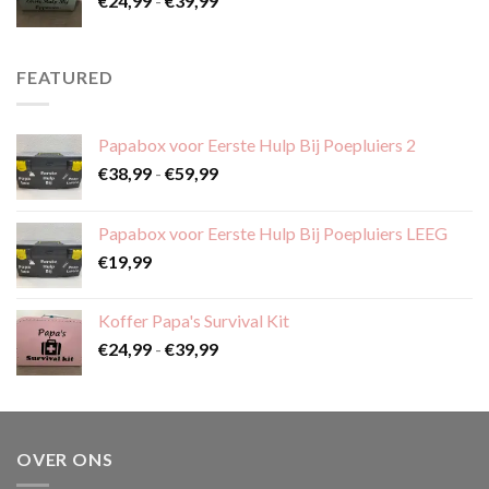
€
24,99
-
€
39,99
€24,99
tot
€39,99
FEATURED
Papabox voor Eerste Hulp Bij Poepluiers 2
Prijsklasse:
€
38,99
-
€
59,99
€38,99
tot
Papabox voor Eerste Hulp Bij Poepluiers LEEG
€59,99
€
19,99
Koffer Papa's Survival Kit
Prijsklasse:
€
24,99
-
€
39,99
€24,99
tot
€39,99
OVER ONS