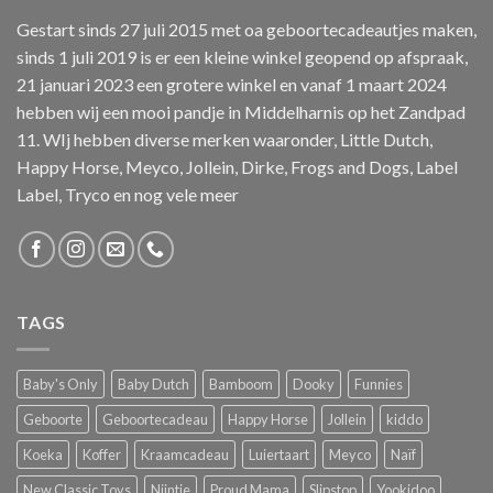
Gestart sinds 27 juli 2015 met oa geboortecadeautjes maken,
sinds 1 juli 2019 is er een kleine winkel geopend op afspraak,
21 januari 2023 een grotere winkel en vanaf 1 maart 2024
hebben wij een mooi pandje in Middelharnis op het Zandpad
11. WIj hebben diverse merken waaronder, Little Dutch,
Happy Horse, Meyco, Jollein, Dirke, Frogs and Dogs, Label
Label, Tryco en nog vele meer
TAGS
Baby's Only
Baby Dutch
Bamboom
Dooky
Funnies
Geboorte
Geboortecadeau
Happy Horse
Jollein
kiddo
Koeka
Koffer
Kraamcadeau
Luiertaart
Meyco
Naïf
New Classic Toys
Nijntje
Proud Mama
Slipstop
Yookidoo