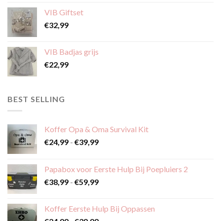
VIB Giftset
€
32,99
VIB Badjas grijs
€
22,99
BEST SELLING
Koffer Opa & Oma Survival Kit
Prijsklasse:
€
24,99
-
€
39,99
€24,99
tot
Papabox voor Eerste Hulp Bij Poepluiers 2
€39,99
Prijsklasse:
€
38,99
-
€
59,99
€38,99
tot
Koffer Eerste Hulp Bij Oppassen
€59,99
Prijsklasse: