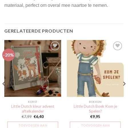
materiaal, perfect om overal mee naartoe te nemen.
GERELATEERDE PRODUCTEN
-20%
Toevoegen
Toevoegen
aan
aan
verlanglijst
verlanglijst
KERST
BOEKEN
Little Dutch kleur advent
Little Dutch Boek Kom je
aftelkalender
Spelen?
Oorspronkelijke
Huidige
€
7,99
€
6,40
€
9,95
prijs
prijs
was:
is:
TOEVOEGEN AAN
TOEVOEGEN AAN
€7,99.
€6,40.