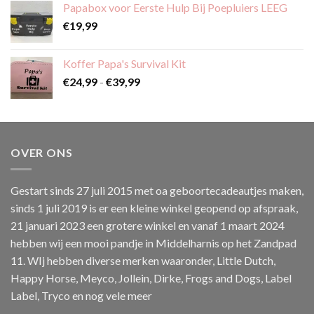
Papabox voor Eerste Hulp Bij Poepluiers LEEG
€59,99
€
19,99
Koffer Papa's Survival Kit
Prijsklasse:
€
24,99
-
€
39,99
€24,99
tot
€39,99
OVER ONS
Gestart sinds 27 juli 2015 met oa geboortecadeautjes maken,
sinds 1 juli 2019 is er een kleine winkel geopend op afspraak,
21 januari 2023 een grotere winkel en vanaf 1 maart 2024
hebben wij een mooi pandje in Middelharnis op het Zandpad
11. WIj hebben diverse merken waaronder, Little Dutch,
Happy Horse, Meyco, Jollein, Dirke, Frogs and Dogs, Label
Label, Tryco en nog vele meer