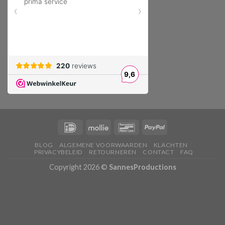
BLOG
ALGEMENE VOORWAARDEN
KLACHTEN
PRIVACYBELEID
RETOURNEREN
CONTACT
FAQ
Copyright 2026 ©
SannesProductions