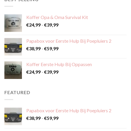
Koffer Opa & Oma Survival Kit
Prijsklasse:
€
24,99
-
€
39,99
€24,99
tot
Papabox voor Eerste Hulp Bij Poepluiers 2
€39,99
Prijsklasse:
€
38,99
-
€
59,99
€38,99
tot
Koffer Eerste Hulp Bij Oppassen
€59,99
Prijsklasse:
€
24,99
-
€
39,99
€24,99
tot
€39,99
FEATURED
Papabox voor Eerste Hulp Bij Poepluiers 2
Prijsklasse:
€
38,99
-
€
59,99
€38,99
tot