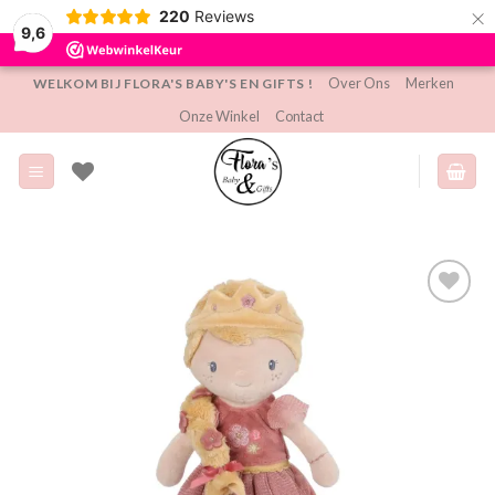
×
220
Reviews
9,6
Ga
Over Ons
Merken
WELKOM BIJ FLORA'S BABY'S EN GIFTS !
naar
Onze Winkel
Contact
inhoud
Toevoegen
aan
verlanglijst