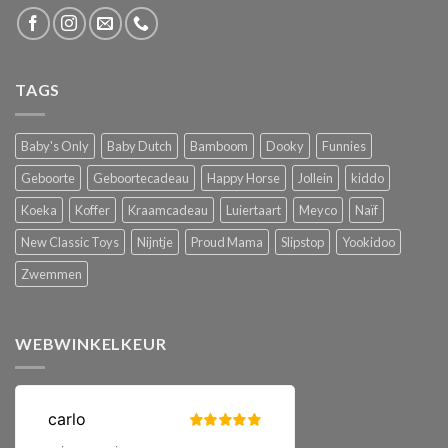
TAGS
Baby's Only
Baby Dutch
Bamboom
Dooky
Funnies
Geboorte
Geboortecadeau
Happy Horse
Jollein
kiddo
Koeka
Koffer
Kraamcadeau
Luiertaart
Meyco
Naïf
New Classic Toys
Nijntje
Proud Mama
Slipstop
Yookidoo
Zwemmen
WEBWINKELKEUR