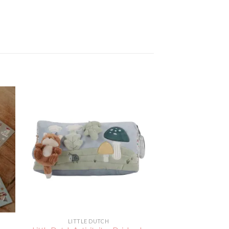
gen
Toevoegen
aan
jst
verlanglijst
LITTLE DUTCH