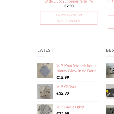
nuffeldoekje Vos
Lit
Little Dutch Shopper farm life
 Friends
€
2,50
0,99
TOEVOEGEN AAN
GEN AAN
WINKELWAGEN
LWAGEN
LATEST
BES
VIB Knuffeldoek konijn
blauw Glow in de Dark
€
15,99
VIB Giftset
€
32,99
VIB Badjas grijs
€
22,99