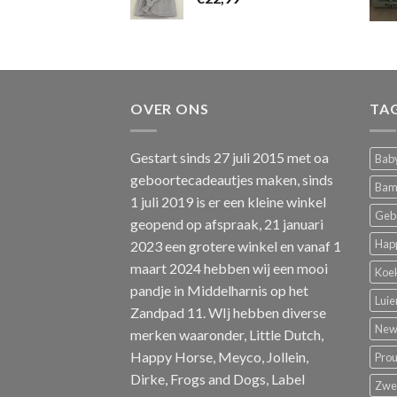
OVER ONS
TA
Gestart sinds 27 juli 2015 met oa
Baby
geboortecadeautjes maken, sinds
Bam
1 juli 2019 is er een kleine winkel
Geb
geopend op afspraak, 21 januari
Hap
2023 een grotere winkel en vanaf 1
maart 2024 hebben wij een mooi
Koe
pandje in Middelharnis op het
Luie
Zandpad 11. WIj hebben diverse
New 
merken waaronder, Little Dutch,
Happy Horse, Meyco, Jollein,
Pro
Dirke, Frogs and Dogs, Label
Zw