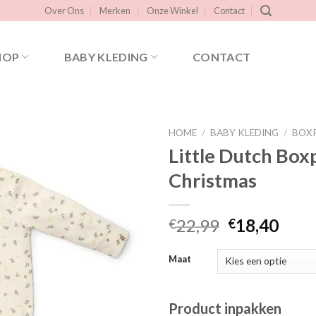
Over Ons
Merken
Onze Winkel
Contact
HOP
BABY KLEDING
CONTACT
HOME
/
BABY KLEDING
/
BOX
Little Dutch Boxp
Christmas
Toevoegen
aan
verlanglijst
Oorspronke
Huid
22,99
18,40
€
€
prijs
prijs
was:
is:
Maat
€22,99.
€18,
Product inpakken