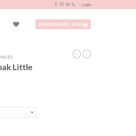
Login
WINKELWAGEN /
€
0,00
PAKJES
ak Little
lijke
ige
40.