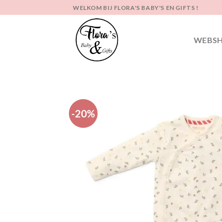
Ga
WELKOM BIJ FLORA'S BABY'S EN GIFTS !
naar
inhoud
WEBS
-20%