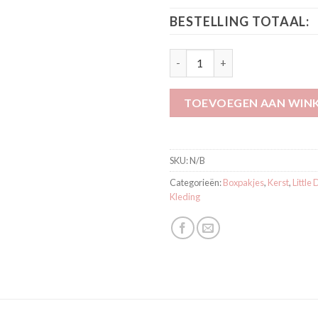
BESTELLING TOTAAL:
Little Dutch Boxpak Little Chr
TOEVOEGEN AAN WIN
SKU:
N/B
Categorieën:
Boxpakjes
,
Kerst
,
Little
Kleding