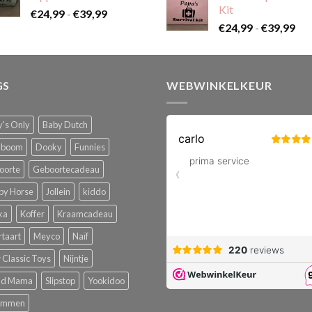
Kit
Prijsklasse:
€
24,99
-
€
39,99
Pri
€24,99
€
24,99
-
€
39,99
€24
tot
tot
€39,99
€39
GS
WEBWINKELKEUR
's Only
Baby Dutch
boom
Dooky
Funnies
oorte
Geboortecadeau
py Horse
Jollein
kiddo
ka
Koffer
Kraamcadeau
rtaart
Meyco
Naïf
Classic Toys
Nijntje
ud Mama
Slipstop
Yookidoo
emmen