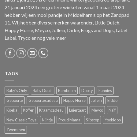
21 januari 2023 een grotere winkel en vanaf 1 maart 2024
hebben wij een mooi pandje in Middelharnis op het Zandpad
11. WIj hebben diverse merken waaronder, Little Dutch,
Happy Horse, Meyco, Jollein, Dirke, Frogs and Dogs, Label
Label, Tryco en nog vele meer
TAGS
Baby's Only
Baby Dutch
Bamboom
Dooky
Funnies
Geboorte
Geboortecadeau
Happy Horse
Jollein
kiddo
Koeka
Koffer
Kraamcadeau
Luiertaart
Meyco
Naïf
New Classic Toys
Nijntje
Proud Mama
Slipstop
Yookidoo
Zwemmen