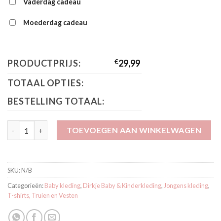
Vaderdag cadeau
Moederdag cadeau
PRODUCTPRIJS:
€
29,99
TOTAAL OPTIES:
BESTELLING TOTAAL:
Dirkje 2 Delig setje Pebble O56595-35 aantal
TOEVOEGEN AAN WINKELWAGEN
SKU:
N/B
Categorieën:
Baby kleding
,
Dirkje Baby & Kinderkleding
,
Jongens kleding
,
T-shirts, Truien en Vesten