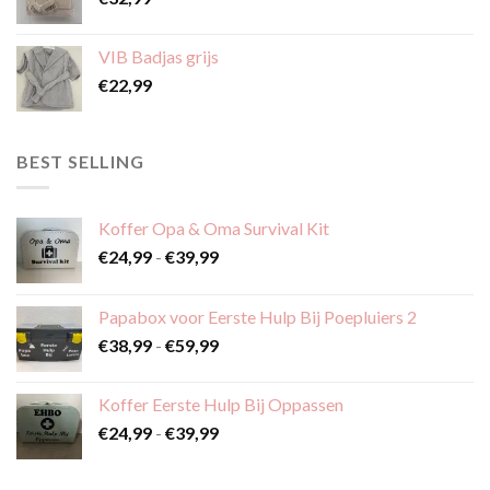
VIB Badjas grijs
€
22,99
BEST SELLING
Koffer Opa & Oma Survival Kit
Prijsklasse:
€
24,99
-
€
39,99
€24,99
tot
Papabox voor Eerste Hulp Bij Poepluiers 2
€39,99
Prijsklasse:
€
38,99
-
€
59,99
€38,99
tot
Koffer Eerste Hulp Bij Oppassen
€59,99
Prijsklasse:
€
24,99
-
€
39,99
€24,99
tot