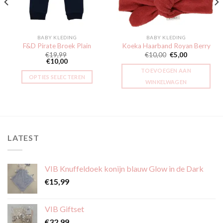
BABY KLEDING
BABY KLEDING
F&D Pirate Broek Plain
Koeka Haarband Royan Berry
€
19,99
€
10,00
€
5,00
€
10,00
TOEVOEGEN AAN
OPTIES SELECTEREN
WINKELWAGEN
Dit
product
heeft
meerdere
variaties.
LATEST
Deze
optie
kan
VIB Knuffeldoek konijn blauw Glow in de Dark
gekozen
€
15,99
worden
op
de
VIB Giftset
productpagina
€
32,99