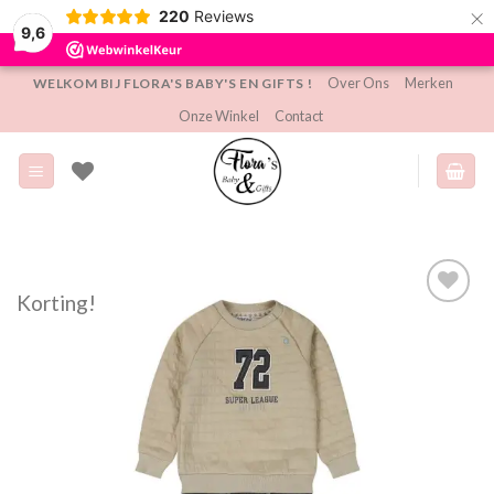
×
220
Reviews
9,6
Ga
Over Ons
Merken
WELKOM BIJ FLORA'S BABY'S EN GIFTS !
naar
Onze Winkel
Contact
inhoud
Korting!
Toevoegen
aan
verlanglijst