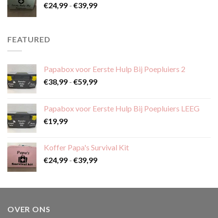
Prijsklasse:
€
24,99
-
€
39,99
€24,99
tot
€39,99
FEATURED
Papabox voor Eerste Hulp Bij Poepluiers 2
Prijsklasse:
€
38,99
-
€
59,99
€38,99
tot
Papabox voor Eerste Hulp Bij Poepluiers LEEG
€59,99
€
19,99
Koffer Papa's Survival Kit
Prijsklasse:
€
24,99
-
€
39,99
€24,99
tot
€39,99
OVER ONS