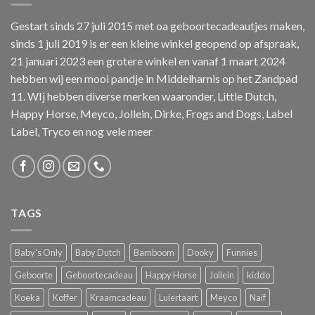
Gestart sinds 27 juli 2015 met oa geboortecadeautjes maken,
sinds 1 juli 2019 is er een kleine winkel geopend op afspraak,
21 januari 2023 een grotere winkel en vanaf 1 maart 2024
hebben wij een mooi pandje in Middelharnis op het Zandpad
11. WIj hebben diverse merken waaronder, Little Dutch,
Happy Horse, Meyco, Jollein, Dirke, Frogs and Dogs, Label
Label, Tryco en nog vele meer
TAGS
Baby's Only
Baby Dutch
Bamboom
Dooky
Funnies
Geboorte
Geboortecadeau
Happy Horse
Jollein
kiddo
Koeka
Koffer
Kraamcadeau
Luiertaart
Meyco
Naïf