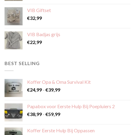
op
op
de
VIB Giftset
de
productpagina
€
32,99
productpagina
VIB Badjas grijs
€
22,99
BEST SELLING
Koffer Opa & Oma Survival Kit
Prijsklasse:
€
24,99
-
€
39,99
€24,99
tot
Papabox voor Eerste Hulp Bij Poepluiers 2
€39,99
Prijsklasse:
€
38,99
-
€
59,99
€38,99
tot
Koffer Eerste Hulp Bij Oppassen
€59,99