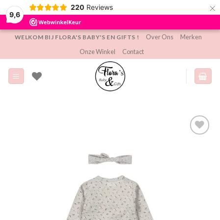
×
220
Reviews
9,6
Ga
Over Ons
Merken
WELKOM BIJ FLORA'S BABY'S EN GIFTS !
naar
Onze Winkel
Contact
inhoud
Toevoegen
aan
verlanglijst