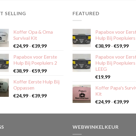
T SELLING
FEATURED
Koffer Opa & Oma
Papabox voor Eers
Survival Kit
Hulp Bij Poepluiers
Prijsklasse:
Pri
€
24,99
-
€
39,99
€
38,99
-
€
59,99
€24,99
€38
Papabox voor Eerste
Papabox voor Eers
tot
tot
Hulp Bij Poepluiers 2
Hulp Bij Poepluiers
€39,99
€59
LEEG
Prijsklasse:
€
38,99
-
€
59,99
€38,99
€
19,99
Koffer Eerste Hulp Bij
tot
Oppassen
Koffer Papa's Survi
€59,99
Kit
Prijsklasse:
€
24,99
-
€
39,99
Pri
€24,99
€
24,99
-
€
39,99
€24
tot
tot
€39,99
€39
GS
WEBWINKELKEUR