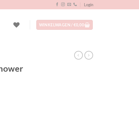
Login
WINKELWAGEN /
€
0,00
shower