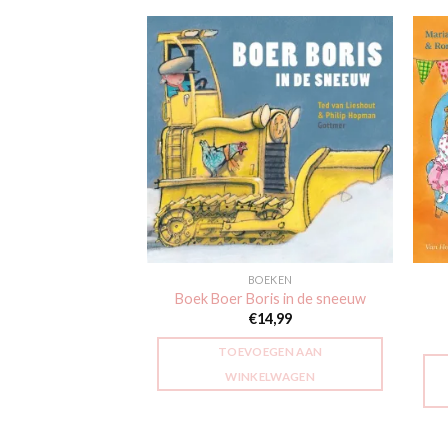
Toevoegen
Toevoegen
aan
aan
verlanglijst
verlanglijst
EKEN
BOEKEN
 Allerliefste Oma
Boek Boer Boris in de sneeuw
9,99
€
14,99
GEN AAN
TOEVOEGEN AAN
LWAGEN
WINKELWAGEN