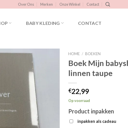
Over Ons
Merken
Onze Winkel
Contact
HOP
BABY KLEDING
CONTACT
HOME
/
BOEKEN
Boek Mijn baby
linnen taupe
Toevoegen
aan
verlanglijst
22,99
€
Op voorraad
Product inpakken
inpakken als cadeau