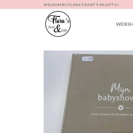
Ga
WELKOM BIJ FLORA'S BABY'S EN GIFTS !
naar
inhoud
WEBS