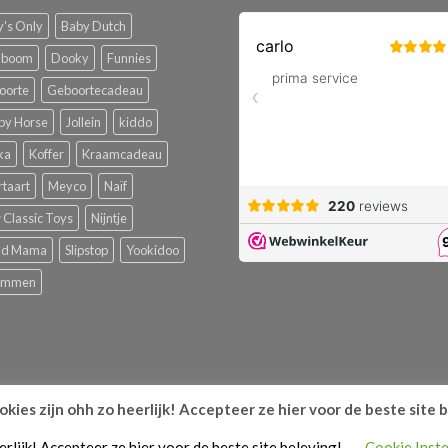
's Only
Baby Dutch
boom
Dooky
Funnies
oorte
Geboortecadeau
py Horse
Jollein
kiddo
ka
Koffer
Kraamcadeau
rtaart
Meyco
Naïf
Classic Toys
Nijntje
ud Mama
Slipstop
Yookidoo
emmen
kies zijn ohh zo heerlijk! Accepteer ze hier voor de beste site 
N
PRIVACYBELEID
RETOURNEREN
CONTACT
FAQ
erlijk! Accepteer ze hier voor de beste site beleving!
Cookie Inste