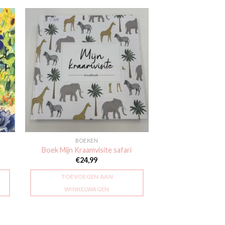
gen
Toevoegen
aan
jst
verlanglijst
BOEKEN
Boek Mijn Kraamvisite safari
€
24,99
TOEVOEGEN AAN
WINKELWAGEN