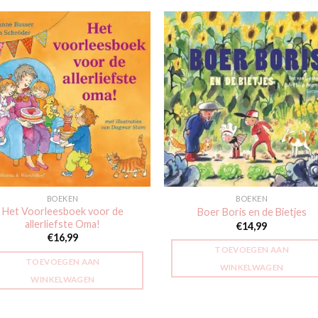
Toevoegen
Toevoe
aan
aan
verlanglijst
verlangli
BOEKEN
BOEKEN
Het Voorleesboek voor de
Boer Boris en de Bietjes
allerliefste Oma!
€
14,99
€
16,99
TOEVOEGEN AAN
TOEVOEGEN AAN
WINKELWAGEN
WINKELWAGEN