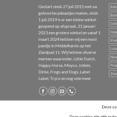
Gestart sinds 27 juli 2015 met oa
Baby
geboortecadeautjes maken, sinds
Bam
1 juli 2019 is er een kleine winkel
Geb
geopend op afspraak, 21 januari
Hap
2023 een grotere winkel en vanaf 1
maart 2024 hebben wij een mooi
Koe
pandje in Middelharnis op het
Luie
Zandpad 11. WIj hebben diverse
New 
merken waaronder, Little Dutch,
Happy Horse, Meyco, Jollein,
Pro
Dirke, Frogs and Dogs, Label
Zw
Label, Tryco en nog vele meer
Deze coo
BLOG
ALGEMENE VOORWAARDEN
KLACHTE
Deze cookies zijn ohh zo he