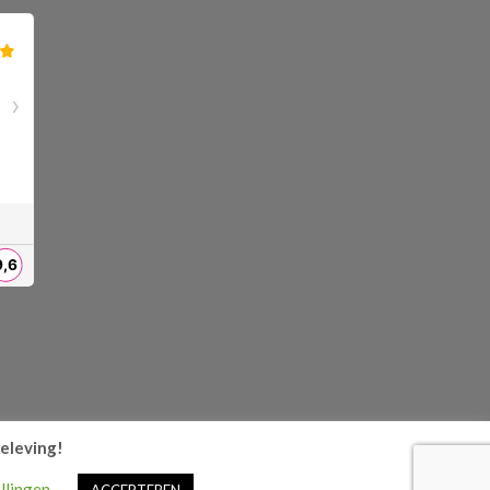
beleving!
llingen