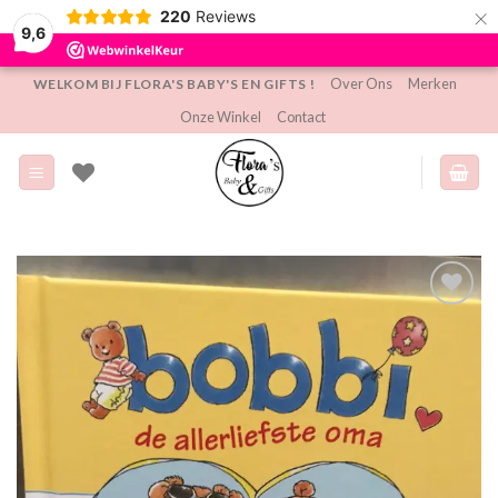
×
220
Reviews
9,6
Ga
Over Ons
Merken
WELKOM BIJ FLORA'S BABY'S EN GIFTS !
naar
Onze Winkel
Contact
inhoud
Toevoegen
aan
verlanglijst