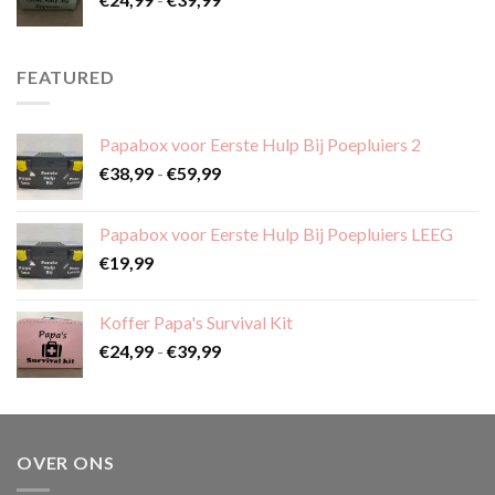
€24,99
tot
€39,99
FEATURED
Papabox voor Eerste Hulp Bij Poepluiers 2
Prijsklasse:
€
38,99
-
€
59,99
€38,99
tot
Papabox voor Eerste Hulp Bij Poepluiers LEEG
€59,99
€
19,99
Koffer Papa's Survival Kit
Prijsklasse:
€
24,99
-
€
39,99
€24,99
tot
€39,99
OVER ONS