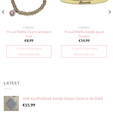
verlanglijst
verlanglijst
CADEAU
CADEAU
Proud MaMa Charm armband
Proud MaMa Bangle goud
roze
Dreams
€
8,99
€
14,99
TOEVOEGEN AAN
TOEVOEGEN AAN
WINKELWAGEN
WINKELWAGEN
LATEST
VIB Knuffeldoek konijn blauw Glow in de Dark
€
15,99