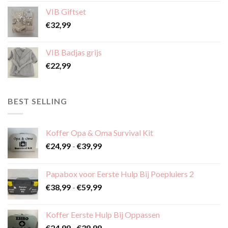
VIB Giftset
€
32,99
VIB Badjas grijs
€
22,99
BEST SELLING
Koffer Opa & Oma Survival Kit
Prijsklasse:
€
24,99
-
€
39,99
€24,99
tot
Papabox voor Eerste Hulp Bij Poepluiers 2
€39,99
Prijsklasse:
€
38,99
-
€
59,99
€38,99
tot
Koffer Eerste Hulp Bij Oppassen
€59,99
Prijsklasse:
€
24,99
-
€
39,99