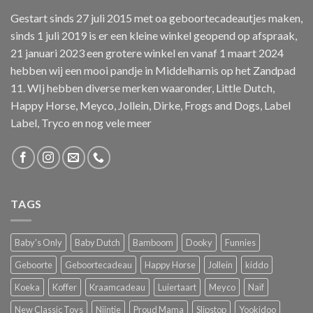
Gestart sinds 27 juli 2015 met oa geboortecadeautjes maken,
sinds 1 juli 2019 is er een kleine winkel geopend op afspraak,
21 januari 2023 een grotere winkel en vanaf 1 maart 2024
hebben wij een mooi pandje in Middelharnis op het Zandpad
11. WIj hebben diverse merken waaronder, Little Dutch,
Happy Horse, Meyco, Jollein, Dirke, Frogs and Dogs, Label
Label, Tryco en nog vele meer
TAGS
Baby's Only
Baby Dutch
Bamboom
Dooky
Funnies
Geboorte
Geboortecadeau
Happy Horse
Jollein
kiddo
Koeka
Koffer
Kraamcadeau
Luiertaart
Meyco
Naïf
New Classic Toys
Nijntje
Proud Mama
Slipstop
Yookidoo