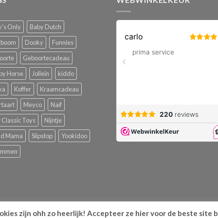
's Only
Baby Dutch
boom
Dooky
Funnies
oorte
Geboortecadeau
py Horse
Jollein
kiddo
ka
Koffer
Kraamcadeau
rtaart
Meyco
Naïf
Classic Toys
Nijntje
ud Mama
Slipstop
Yookidoo
emmen
kies zijn ohh zo heerlijk! Accepteer ze hier voor de beste site 