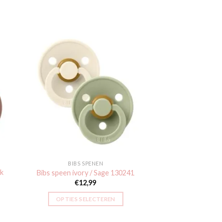
gen
Toevoegen
aan
jst
verlanglijst
BIBS SPENEN
k
Bibs speen ivory / Sage 130241
€
12,99
OPTIES SELECTEREN
Dit