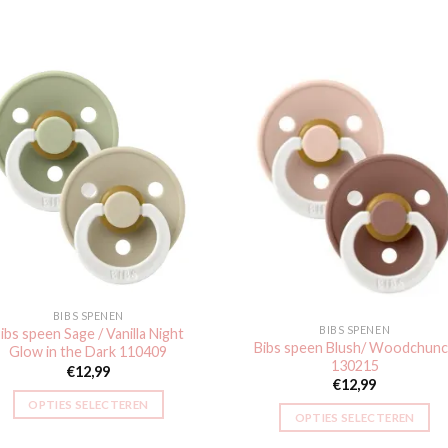
Toevoegen
Toevoe
aan
aan
verlanglijst
verlangli
BIBS SPENEN
BIBS SPENEN
ibs speen Sage / Vanilla Night
Bibs speen Blush/ Woodchunc
Glow in the Dark 110409
130215
€
12,99
€
12,99
OPTIES SELECTEREN
OPTIES SELECTEREN
Dit
Dit