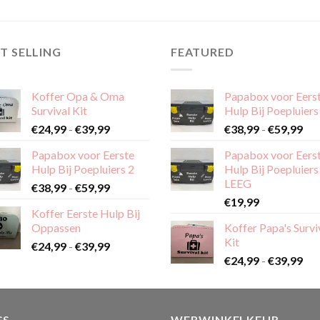
product
product
heeft
heeft
meerdere
meerdere
T SELLING
FEATURED
variaties.
variaties.
Deze
Deze
optie
optie
Koffer Opa & Oma
Papabox voor Eers
kan
Survival Kit
Hulp Bij Poepluiers
kan
gekozen
Prijsklasse:
Pri
gekozen
€
24,99
-
€
39,99
€
38,99
-
€
59,99
worden
€24,99
€38
worden
op
Papabox voor Eerste
Papabox voor Eers
tot
tot
op
de
Hulp Bij Poepluiers 2
Hulp Bij Poepluiers
€39,99
€59
de
LEEG
productpagina
Prijsklasse:
€
38,99
-
€
59,99
productpagina
€38,99
€
19,99
Koffer Eerste Hulp Bij
tot
Oppassen
Koffer Papa's Survi
€59,99
Kit
Prijsklasse:
€
24,99
-
€
39,99
Pri
€24,99
€
24,99
-
€
39,99
€24
tot
tot
€39,99
€39
GS
WEBWINKELKEUR