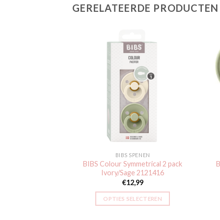
GERELATEERDE PRODUCTEN
Toevoegen
Toevoegen
aan
aan
verlanglijst
verlanglijst
 SPENEN
BIBS SPENEN
natomical 2 pack
BIBS Colour Symmetrical 2 pack
B
ge 2111416
Ivory/Sage 2121416
2,99
€
12,99
SELECTEREN
OPTIES SELECTEREN
Dit
Dit