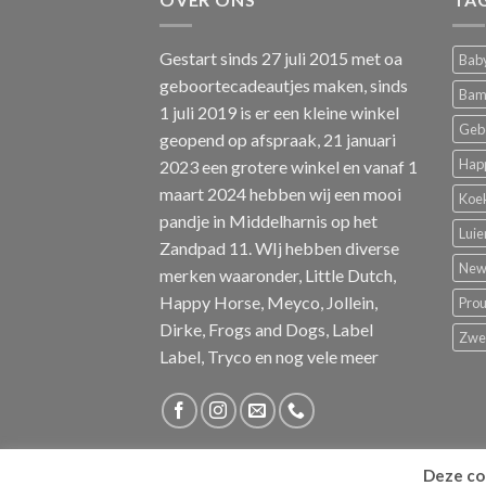
Gestart sinds 27 juli 2015 met oa
Baby
geboortecadeautjes maken, sinds
Bam
1 juli 2019 is er een kleine winkel
Geb
geopend op afspraak, 21 januari
Hap
2023 een grotere winkel en vanaf 1
maart 2024 hebben wij een mooi
Koe
pandje in Middelharnis op het
Luie
Zandpad 11. WIj hebben diverse
New 
merken waaronder, Little Dutch,
Happy Horse, Meyco, Jollein,
Pro
Dirke, Frogs and Dogs, Label
Zw
Label, Tryco en nog vele meer
Deze coo