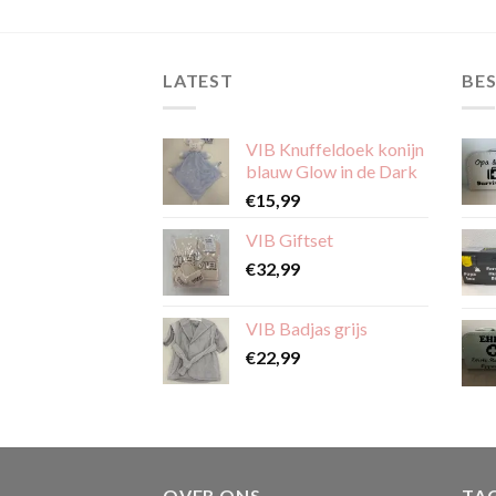
product
product
heeft
heeft
meerdere
meerdere
LATEST
BES
variaties.
variaties.
Deze
Deze
optie
optie
VIB Knuffeldoek konijn
kan
kan
blauw Glow in de Dark
gekozen
gekozen
€
15,99
worden
worden
op
op
VIB Giftset
de
de
€
32,99
productpagina
productpagina
VIB Badjas grijs
€
22,99
OVER ONS
TA