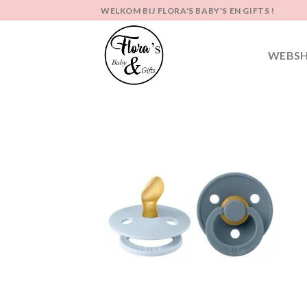
Ga
WELKOM BIJ FLORA'S BABY'S EN GIFTS !
naar
inhoud
WEBS