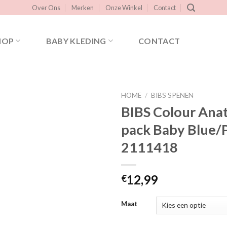
Over Ons
Merken
Onze Winkel
Contact
HOP
BABY KLEDING
CONTACT
HOME
/
BIBS SPENEN
BIBS Colour Ana
pack Baby Blue/
Toevoegen
2111418
aan
verlanglijst
12,99
€
Maat