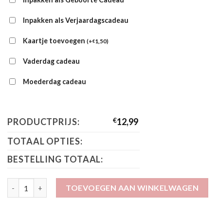
Inpakken als Verjaardagscadeau
Kaartje toevoegen
(
+
1,50
)
€
Vaderdag cadeau
Moederdag cadeau
PRODUCTPRIJS:
€
12,99
TOTAAL OPTIES:
BESTELLING TOTAAL:
BIBS Colour Symmetrical 2 pack Vanilla/Cloud 2121420 aantal
TOEVOEGEN AAN WINKELWAGEN