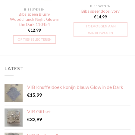
BIBS SPENEN
BIBS SPENEN
Bibs speendoos ivory
Bibs speen Blush/
€
14,99
Woodchunck Night Glow in
the Dark 110454
TOEVOEGEN AAN
€
12,99
WINKELWAGEN
OPTIES SELECTEREN
Dit
product
heeft
meerdere
LATEST
variaties.
Deze
optie
VIB Knuffeldoek konijn blauw Glow in de Dark
kan
€
15,99
gekozen
worden
op
VIB Giftset
de
€
32,99
productpagina