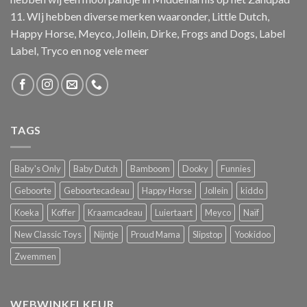
11. WIj hebben diverse merken waaronder, Little Dutch,
Happy Horse, Meyco, Jollein, Dirke, Frogs and Dogs, Label
Label, Tryco en nog vele meer
TAGS
Baby's Only
Baby Dutch
Bamboom
Dooky
Funnies
Geboorte
Geboortecadeau
Happy Horse
Jollein
kiddo
Koeka
Koffer
Kraamcadeau
Luiertaart
Meyco
Naïf
New Classic Toys
Nijntje
Proud Mama
Slipstop
Yookidoo
Zwemmen
WEBWINKELKEUR