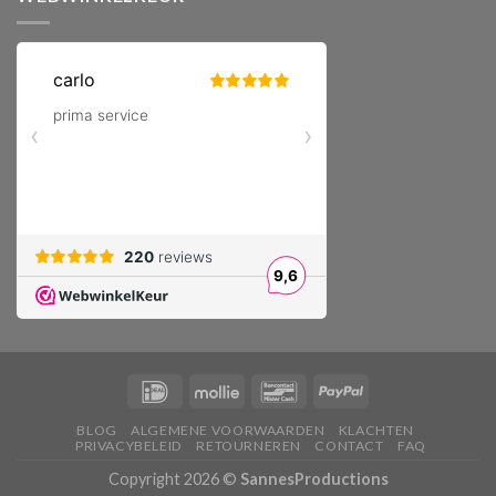
BLOG
ALGEMENE VOORWAARDEN
KLACHTEN
PRIVACYBELEID
RETOURNEREN
CONTACT
FAQ
Copyright 2026 ©
SannesProductions