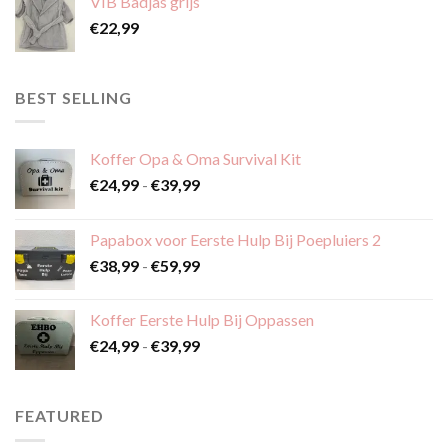
VIB Badjas grijs
€
22,99
BEST SELLING
Koffer Opa & Oma Survival Kit
Prijsklasse:
€
24,99
-
€
39,99
€24,99
tot
Papabox voor Eerste Hulp Bij Poepluiers 2
€39,99
Prijsklasse:
€
38,99
-
€
59,99
€38,99
tot
Koffer Eerste Hulp Bij Oppassen
€59,99
Prijsklasse:
€
24,99
-
€
39,99
€24,99
tot
€39,99
FEATURED