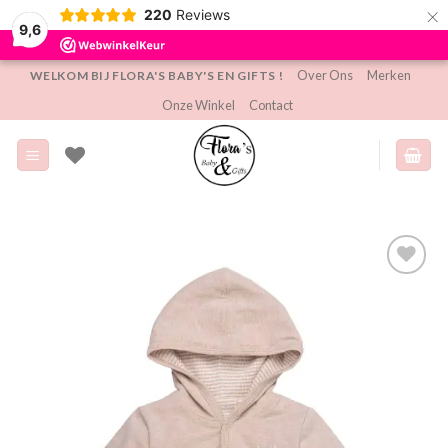
×
220
Reviews
9,6
Ga
Over Ons
Merken
WELKOM BIJ FLORA'S BABY'S EN GIFTS !
naar
Onze Winkel
Contact
inhoud
Toevoegen
aan
verlanglijst