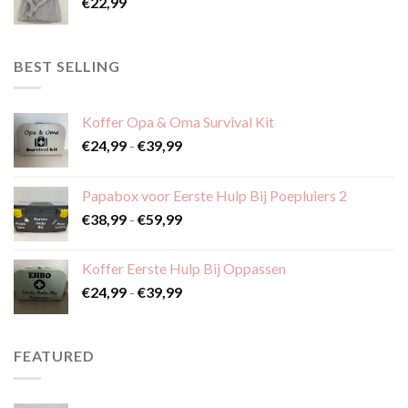
€
22,99
BEST SELLING
Koffer Opa & Oma Survival Kit
Prijsklasse:
€
24,99
-
€
39,99
€24,99
tot
Papabox voor Eerste Hulp Bij Poepluiers 2
€39,99
Prijsklasse:
€
38,99
-
€
59,99
€38,99
tot
Koffer Eerste Hulp Bij Oppassen
€59,99
Prijsklasse:
€
24,99
-
€
39,99
€24,99
tot
€39,99
FEATURED