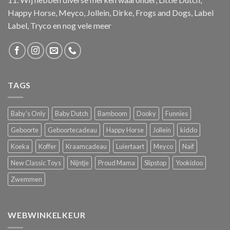
Happy Horse, Meyco, Jollein, Dirke, Frogs and Dogs, Label
Label, Tryco en nog vele meer
TAGS
Baby's Only
Baby Dutch
Bamboom
Dooky
Funnies
Geboorte
Geboortecadeau
Happy Horse
Jollein
kiddo
Koeka
Koffer
Kraamcadeau
Luiertaart
Meyco
Naïf
New Classic Toys
Nijntje
Proud Mama
Slipstop
Yookidoo
Zwemmen
WEBWINKELKEUR