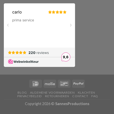
BLOG
ALGEMENE VOORWAARDEN
KLACHTEN
PRIVACYBELEID
RETOURNEREN
CONTACT
FAQ
Copyright 2026 ©
SannesProductions