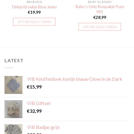
BROEKEN
BABY KLEDING
Baby’s Only Boxpakje Pure
Dirkje Broekje Blue Jeans
Wit
€
19,99
€
28,99
OPTIES SELECTEREN
OPTIES SELECTEREN
Dit
Dit
product
product
heeft
heeft
meerdere
meerdere
variaties.
variaties.
LATEST
Deze
Deze
optie
optie
kan
kan
VIB Knuffeldoek konijn blauw Glow in de Dark
gekozen
gekozen
worden
€
15,99
worden
op
op
de
de
VIB Giftset
productpagina
productpagina
€
32,99
VIB Badjas grijs