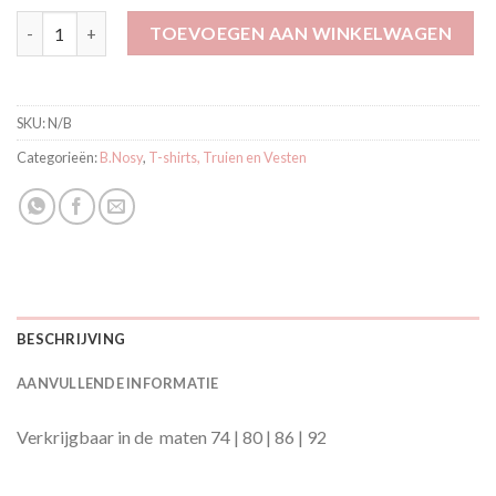
B.Nosy Flair Shirt Thali Stripe Y602-7437 916 aantal
TOEVOEGEN AAN WINKELWAGEN
SKU:
N/B
Categorieën:
B.Nosy
,
T-shirts, Truien en Vesten
BESCHRIJVING
AANVULLENDE INFORMATIE
Verkrijgbaar in de maten 74 | 80 | 86 | 92