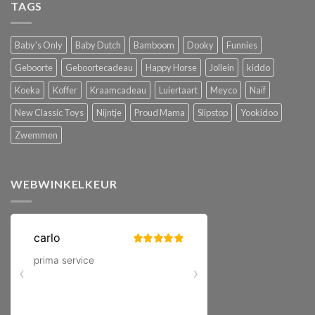
TAGS
Baby's Only
Baby Dutch
Bamboom
Dooky
Funnies
Geboorte
Geboortecadeau
Happy Horse
Jollein
kiddo
Koeka
Koffer
Kraamcadeau
Luiertaart
Meyco
Naïf
New Classic Toys
Nijntje
Proud Mama
Slipstop
Yookidoo
Zwemmen
WEBWINKELKEUR