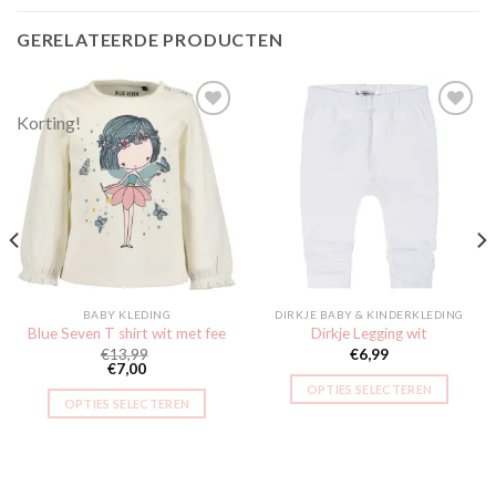
GERELATEERDE PRODUCTEN
Korting!
Toevoegen
Toevoegen
aan
aan
verlanglijst
verlanglijst
BABY KLEDING
DIRKJE BABY & KINDERKLEDING
Blue Seven T shirt wit met fee
Dirkje Legging wit
€
13,99
€
6,99
€
7,00
OPTIES SELECTEREN
OPTIES SELECTEREN
Dit
Dit
product
product
heeft
heeft
meerdere