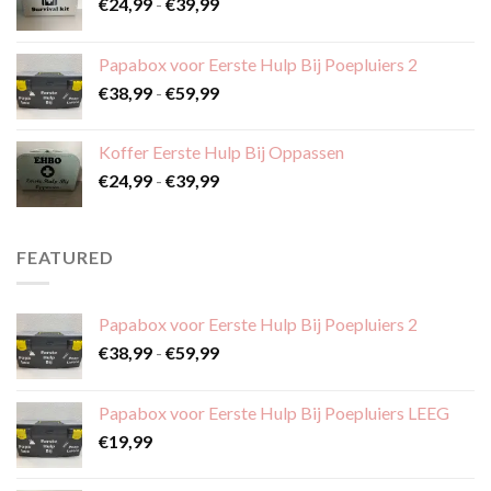
Prijsklasse:
€
24,99
-
€
39,99
€24,99
tot
Papabox voor Eerste Hulp Bij Poepluiers 2
€39,99
Prijsklasse:
€
38,99
-
€
59,99
€38,99
tot
Koffer Eerste Hulp Bij Oppassen
€59,99
Prijsklasse:
€
24,99
-
€
39,99
€24,99
tot
€39,99
FEATURED
Papabox voor Eerste Hulp Bij Poepluiers 2
Prijsklasse:
€
38,99
-
€
59,99
€38,99
tot
Papabox voor Eerste Hulp Bij Poepluiers LEEG
€59,99
€
19,99