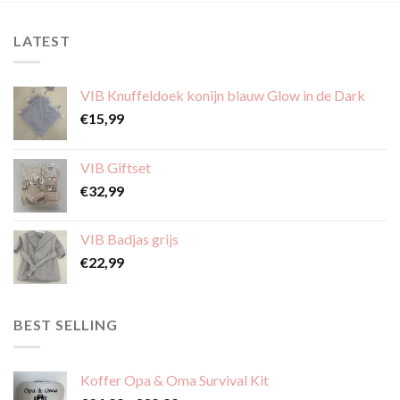
meerdere
variaties.
variaties.
Deze
LATEST
Deze
optie
optie
kan
kan
gekozen
VIB Knuffeldoek konijn blauw Glow in de Dark
gekozen
worden
worden
€
15,99
op
op
de
de
productpagina
VIB Giftset
productpagina
€
32,99
VIB Badjas grijs
€
22,99
BEST SELLING
Koffer Opa & Oma Survival Kit