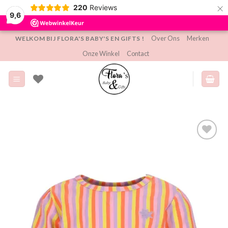
×
220
Reviews
9,6
Ga
Over Ons
Merken
WELKOM BIJ FLORA'S BABY'S EN GIFTS !
naar
Onze Winkel
Contact
inhoud
Toevoegen
aan
verlanglijst