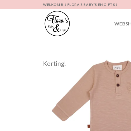
Ga
WELKOM BIJ FLORA'S BABY'S EN GIFTS !
naar
inhoud
WEBS
Korting!