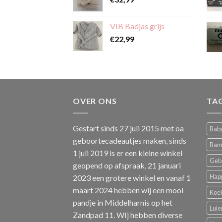
VIB Badjas grijs
€
22,99
OVER ONS
TA
Gestart sinds 27 juli 2015 met oa
Baby
geboortecadeautjes maken, sinds
Bam
1 juli 2019 is er een kleine winkel
Geb
geopend op afspraak, 21 januari
Hap
2023 een grotere winkel en vanaf 1
maart 2024 hebben wij een mooi
Koe
pandje in Middelharnis op het
Luie
Zandpad 11. WIj hebben diverse