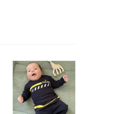
Korting!
gen
Toevoegen
aan
jst
verlanglijst