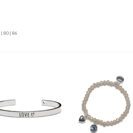
| 80 | 86
Toevoegen
Toevoe
aan
aan
verlanglijst
verlangli