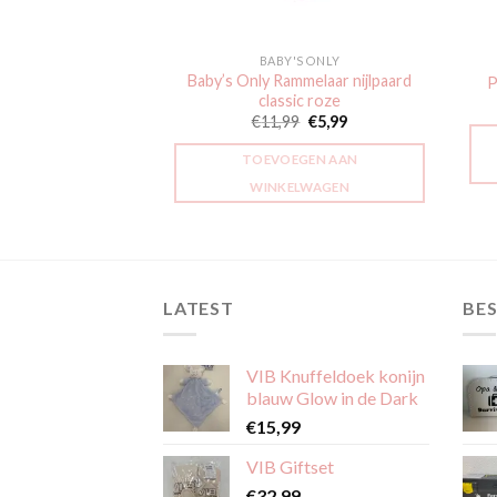
BABY'S ONLY
Baby’s Only Rammelaar nijlpaard
P
ACCESSOIRES
classic roze
 maanden wit
Oorspronkelijke
Huidige
€
11,99
€
5,99
2,50
prijs
prijs
was:
is:
TOEVOEGEN AAN
€11,99.
€5,99.
GEN AAN
WINKELWAGEN
LWAGEN
LATEST
BES
VIB Knuffeldoek konijn
blauw Glow in de Dark
€
15,99
VIB Giftset
€
32,99