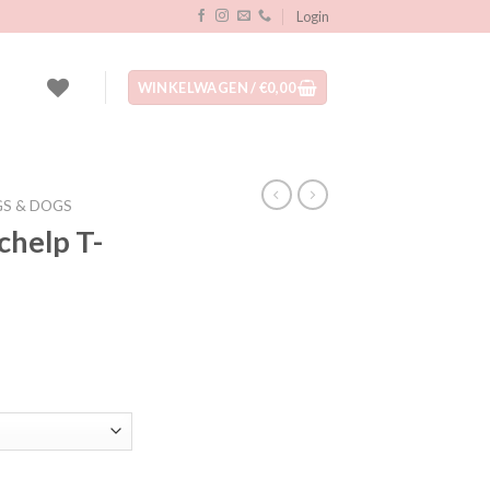
Login
WINKELWAGEN /
€
0,00
S & DOGS
chelp T-