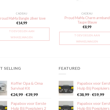
CADEAU
CADEAU
Proud MaMa Charm armband
roud MaMa Bangle zilver love
Taupe Blauw
€
14,99
€
8,99
TOEVOEGEN AAN
TOEVOEGEN AAN
WINKELWAGEN
WINKELWAGEN
T SELLING
FEATURED
Koffer Opa & Oma
Papabox voor Eers
Survival Kit
Hulp Bij Poepluiers
Prijsklasse:
Pri
€
24,99
-
€
39,99
€
38,99
-
€
59,99
€24,99
€38
Papabox voor Eerste
Papabox voor Eers
tot
tot
Hulp Bij Poepluiers 2
Hulp Bij Poepluiers
€39,99
€59