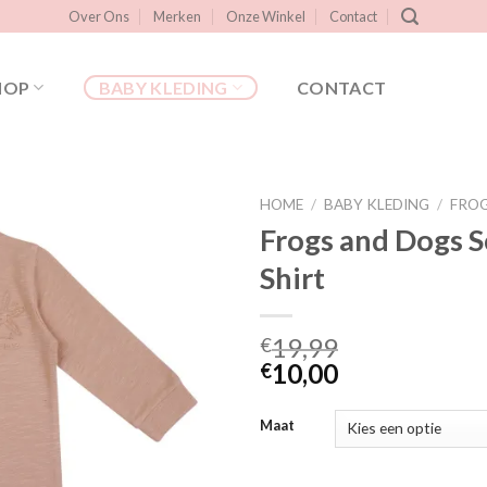
Over Ons
Merken
Onze Winkel
Contact
HOP
BABY KLEDING
CONTACT
HOME
/
BABY KLEDING
/
FROG
Frogs and Dogs S
Shirt
Toevoegen
aan
verlanglijst
19,99
€
10,00
€
Maat