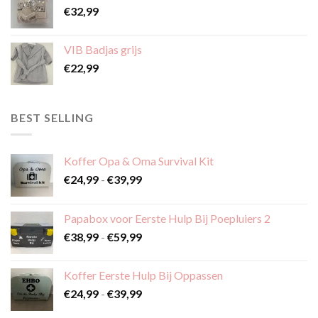
€
32,99
productpagina
productpagina
VIB Badjas grijs
€
22,99
BEST SELLING
Koffer Opa & Oma Survival Kit
Prijsklasse:
€
24,99
-
€
39,99
€24,99
tot
Papabox voor Eerste Hulp Bij Poepluiers 2
€39,99
Prijsklasse:
€
38,99
-
€
59,99
€38,99
tot
Koffer Eerste Hulp Bij Oppassen
€59,99
Prijsklasse:
€
24,99
-
€
39,99
€24,99