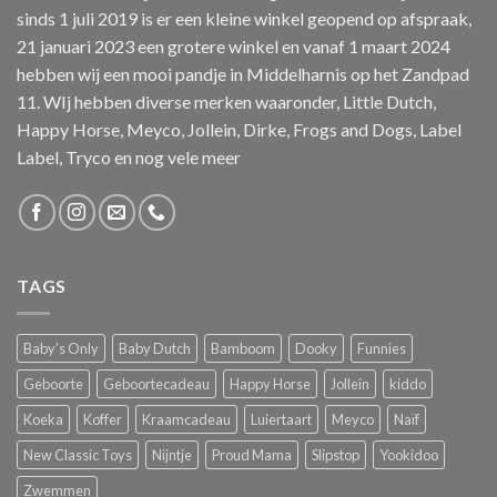
sinds 1 juli 2019 is er een kleine winkel geopend op afspraak,
21 januari 2023 een grotere winkel en vanaf 1 maart 2024
hebben wij een mooi pandje in Middelharnis op het Zandpad
11. WIj hebben diverse merken waaronder, Little Dutch,
Happy Horse, Meyco, Jollein, Dirke, Frogs and Dogs, Label
Label, Tryco en nog vele meer
TAGS
Baby's Only
Baby Dutch
Bamboom
Dooky
Funnies
Geboorte
Geboortecadeau
Happy Horse
Jollein
kiddo
Koeka
Koffer
Kraamcadeau
Luiertaart
Meyco
Naïf
New Classic Toys
Nijntje
Proud Mama
Slipstop
Yookidoo
Zwemmen