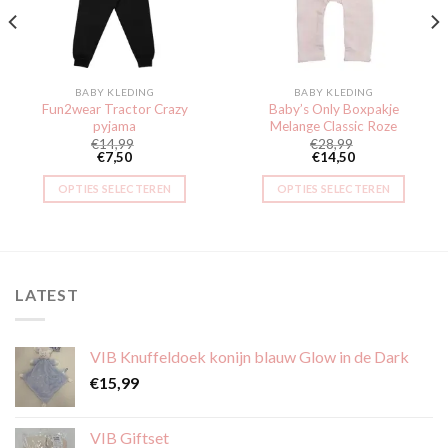
BABY KLEDING
BABY KLEDING
Fun2wear Tractor Crazy
Baby’s Only Boxpakje
pyjama
Melange Classic Roze
€
14,99
€
28,99
€
7,50
€
14,50
OPTIES SELECTEREN
OPTIES SELECTEREN
Dit
Dit
product
product
heeft
heeft
meerdere
meerdere
LATEST
variaties.
variaties.
Deze
Deze
optie
optie
VIB Knuffeldoek konijn blauw Glow in de Dark
kan
kan
gekozen
gekozen
€
15,99
worden
worden
op
op
VIB Giftset
de
de