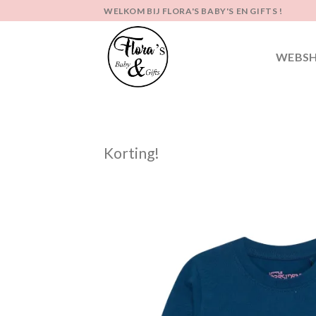
Ga
WELKOM BIJ FLORA'S BABY'S EN GIFTS !
naar
inhoud
WEBS
Korting!