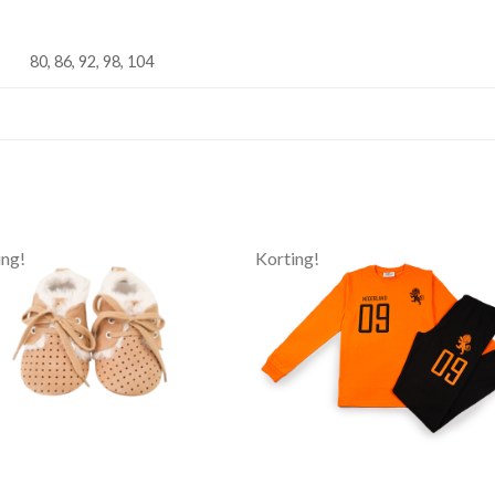
80, 86, 92, 98, 104
ing!
Korting!
Toevoegen
Toevoe
aan
aan
verlanglijst
verlangli