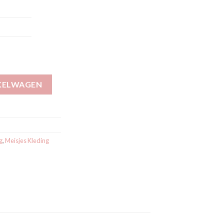
artje aantal
KELWAGEN
g
,
Meisjes Kleding