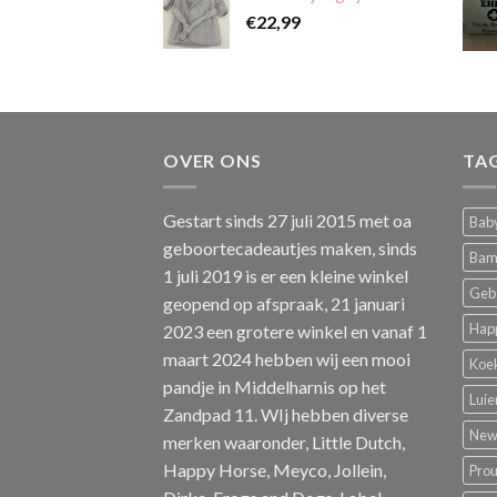
€
22,99
OVER ONS
TA
Gestart sinds 27 juli 2015 met oa
Baby
geboortecadeautjes maken, sinds
Bam
1 juli 2019 is er een kleine winkel
Geb
geopend op afspraak, 21 januari
Hap
2023 een grotere winkel en vanaf 1
maart 2024 hebben wij een mooi
Koe
pandje in Middelharnis op het
Luie
Zandpad 11. WIj hebben diverse
New 
merken waaronder, Little Dutch,
Happy Horse, Meyco, Jollein,
Pro