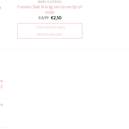
BABY KLEDING
Funnies Slab Ik krijg een broertje of
a
zusje
lasse:
sse:
9
€
4,99
€
2,50
9
TOEVOEGEN AAN
WINKELWAGEN
te
 2
jsklasse:
,99
te
,99