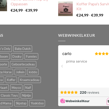
tot
Oppassen
Koffer Papa's Survi
€59,99
Kit
Prijsklasse:
€
24,99
-
€
39,99
Pri
€24,99
€
24,99
-
€
39,99
€24
tot
tot
€39,99
€39
GS
WEBWINKELKEUR
's Only
Baby Dutch
boom
Dooky
Funnies
oorte
Geboortecadeau
py Horse
Jollein
kiddo
ka
Koffer
Kraamcadeau
rtaart
Meyco
Naïf
Classic Toys
Nijntje
ud Mama
Slipstop
Yookidoo