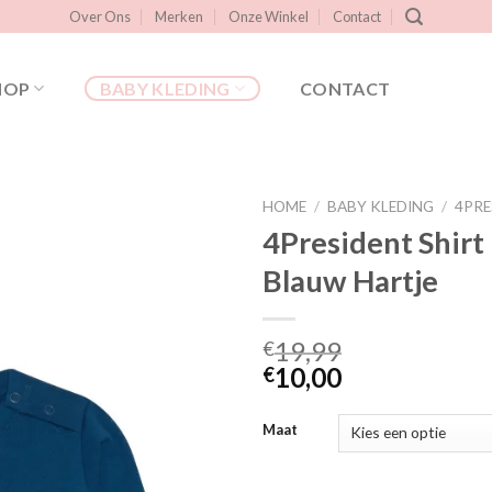
Over Ons
Merken
Onze Winkel
Contact
HOP
BABY KLEDING
CONTACT
HOME
/
BABY KLEDING
/
4PRE
4President Shirt
Blauw Hartje
Toevoegen
aan
verlanglijst
19,99
€
10,00
€
Maat