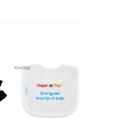
Korting!
gen
Toevoegen
aan
jst
verlanglijst