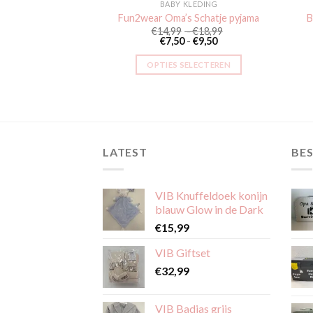
KLEDING
BABY KLEDING
dam T-shirt Joan
Fun2wear Oma’s Schatje pyjama
B
l Pink
Prijsklasse:
€
14,99
-
€
18,99
Prijsklasse:
€14,99
€
7,50
-
€
9,50
4,95
€7,50
tot
2,48
tot
€18,99
OPTIES SELECTEREN
€9,50
SELECTEREN
Dit
Dit
product
product
heeft
heeft
meerdere
meerdere
variaties.
LATEST
BES
variaties.
Deze
Deze
optie
optie
VIB Knuffeldoek konijn
kan
kan
blauw Glow in de Dark
gekozen
gekozen
€
15,99
worden
worden
op
VIB Giftset
op
de
€
32,99
de
productpagina
productpagina
VIB Badjas grijs