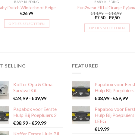
BABY KLEDING
BABY KLEDING
aby Dutch Winterboot Beige
Fun2wear Elftal Oranje Pyjam
Prijsk
€
26,99
€
14,99
-
€
18,99
Prijskla
€14,9
€
7,50
-
€
9,50
€7,50
tot
OPTIES SELECTEREN
tot
€18,9
OPTIES SELECTEREN
€9,50
Dit
Dit
product
product
heeft
heeft
meerdere
meerdere
variaties.
variaties.
T SELLING
FEATURED
Deze
Deze
optie
optie
kan
Koffer Opa & Oma
Papabox voor Eers
kan
gekozen
Survival Kit
Hulp Bij Poepluiers
gekozen
worden
Prijsklasse:
Pri
€
24,99
-
€
39,99
€
38,99
-
€
59,99
worden
op
€24,99
€38
op
de
Papabox voor Eerste
Papabox voor Eers
tot
tot
de
productpagina
Hulp Bij Poepluiers 2
Hulp Bij Poepluiers
€39,99
€59
productpagina
LEEG
Prijsklasse:
€
38,99
-
€
59,99
€38,99
€
19,99
Koffer Eerste Hulp Bij