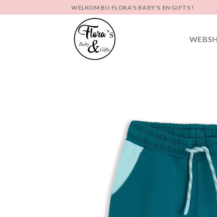
Ga
WELKOM BIJ FLORA'S BABY'S EN GIFTS !
naar
inhoud
WEBS