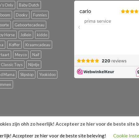
's Only
Baby Dutch
boom
Dooky
Funnies
oorte
Geboortecadeau
py Horse
Jollein
kiddo
ka
Koffer
Kraamcadeau
rtaart
Meyco
Naïf
Classic Toys
Nijntje
ud Mama
Slipstop
Yookidoo
emmen
kies zijn ohh zo heerlijk! Accepteer ze hier voor de beste site 
N
PRIVACYBELEID
RETOURNEREN
CONTACT
FAQ
erlijk! Accepteer ze hier voor de beste site beleving!
Cookie Inste