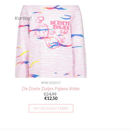
Korting!
gen
Toevoegen
aan
jst
verlanglijst
4PRESIDENT
De Zoete Zusjes Pyjama Jitske
€
24,99
€
12,50
OPTIES SELECTEREN
Dit
product
heeft