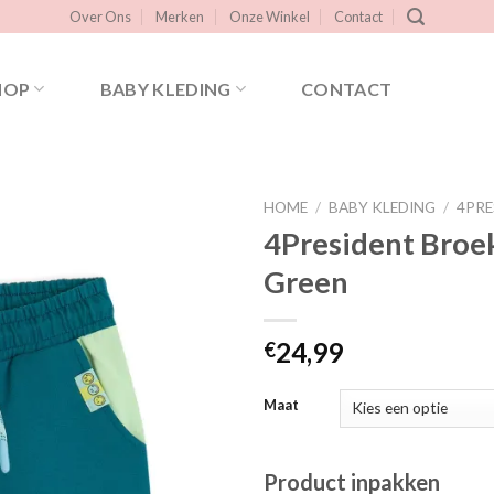
Over Ons
Merken
Onze Winkel
Contact
HOP
BABY KLEDING
CONTACT
HOME
/
BABY KLEDING
/
4PRE
4President Broek
Green
Toevoegen
aan
verlanglijst
24,99
€
Maat
Product inpakken