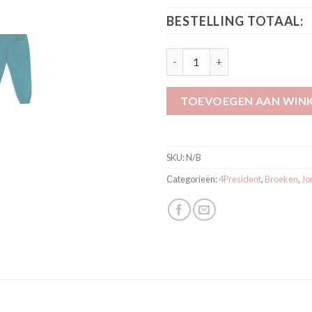
BESTELLING TOTAAL:
4President Broek Platt Green 
TOEVOEGEN AAN WIN
SKU:
N/B
Categorieën:
4President
,
Broeken
,
Jo