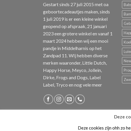
Gestart sinds 27 juli 2015 met oa
Baby
geboortecadeautjes maken, sinds
Bam
1 juli 2019 is er een kleine winkel
Geb
geopend op afspraak, 21 januari
Hap
2023 een grotere winkel en vanaf 1
maart 2024 hebben wij een mooi
Koe
pandje in Middelharnis op het
Luie
Zandpad 11. WIj hebben diverse
New 
merken waaronder, Little Dutch,
Happy Horse, Meyco, Jollein,
Pro
Dirke, Frogs and Dogs, Label
Zw
Label, Tryco en nog vele meer
Deze coo
BLOG
ALGEMENE VOORWAARDEN
KLACHTE
Deze cookies zijn ohh zo he
Copyright 2026 ©
SannesProductions