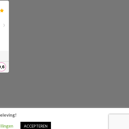
beleving!
llingen
ACCEPTEREN