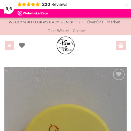
×
220
Reviews
9,6
Ga
Over Ons
Merken
WELKOM BIJ FLORA'S BABY'S EN GIFTS !
naar
Onze Winkel
Contact
inhoud
Toevoegen
aan
verlanglijst