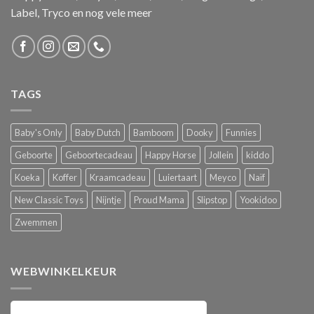
Label, Tryco en nog vele meer
TAGS
Baby's Only
Baby Dutch
Bamboom
Dooky
Funnies
Geboorte
Geboortecadeau
Happy Horse
Jollein
kiddo
Koeka
Koffer
Kraamcadeau
Luiertaart
Meyco
Naïf
New Classic Toys
Nijntje
Proud Mama
Slipstop
Yookidoo
Zwemmen
WEBWINKELKEUR