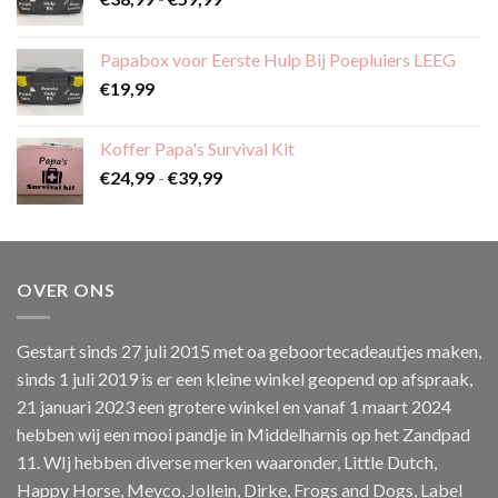
€38,99
tot
Papabox voor Eerste Hulp Bij Poepluiers LEEG
€59,99
€
19,99
Koffer Papa's Survival Kit
Prijsklasse:
€
24,99
-
€
39,99
€24,99
tot
€39,99
OVER ONS
Gestart sinds 27 juli 2015 met oa geboortecadeautjes maken,
sinds 1 juli 2019 is er een kleine winkel geopend op afspraak,
21 januari 2023 een grotere winkel en vanaf 1 maart 2024
hebben wij een mooi pandje in Middelharnis op het Zandpad
11. WIj hebben diverse merken waaronder, Little Dutch,
Happy Horse, Meyco, Jollein, Dirke, Frogs and Dogs, Label