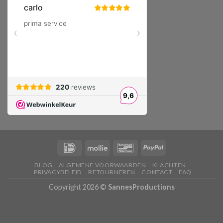
BLOG
ALGEMENE VOORWAARDEN
KLACHTEN
PRIVACYBELEID
RETOURNEREN
CONTACT
FAQ
Copyright 2026 ©
SannesProductions