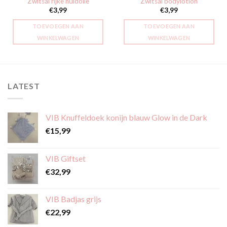
Zwitsal rijke huidolie
Zwitsal bodylotion
€
3,99
€
3,99
TOEVOEGEN AAN
TOEVOEGEN AAN
WINKELWAGEN
WINKELWAGEN
LATEST
VIB Knuffeldoek konijn blauw Glow in de Dark
€
15,99
VIB Giftset
€
32,99
VIB Badjas grijs
€
22,99