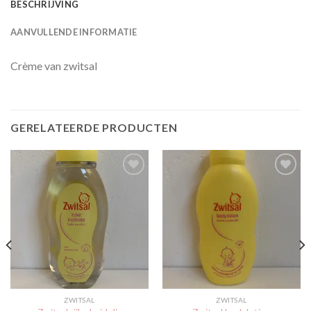
BESCHRIJVING
AANVULLENDE INFORMATIE
Crème van zwitsal
GERELATEERDE PRODUCTEN
Toevoegen
Toevoegen
aan
aan
verlanglijst
verlanglijst
ZWITSAL
ZWITSAL