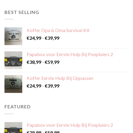
BEST SELLING
Koffer Opa & Oma Survival Kit
Prijsklasse:
€
24,99
-
€
39,99
€24,99
tot
Papabox voor Eerste Hulp Bij Poepluiers 2
€39,99
Prijsklasse:
€
38,99
-
€
59,99
€38,99
tot
Koffer Eerste Hulp Bij Oppassen
€59,99
Prijsklasse:
€
24,99
-
€
39,99
€24,99
tot
€39,99
FEATURED
Papabox voor Eerste Hulp Bij Poepluiers 2
Prijsklasse:
€
38,99
-
€
59,99