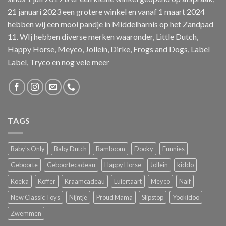
21 januari 2023 een grotere winkel en vanaf 1 maart 2024
hebben wij een mooi pandje in Middelharnis op het Zandpad
11. WIj hebben diverse merken waaronder, Little Dutch,
Happy Horse, Meyco, Jollein, Dirke, Frogs and Dogs, Label
Label, Tryco en nog vele meer
TAGS
Baby's Only
Baby Dutch
Bamboom
Dooky
Funnies
Geboorte
Geboortecadeau
Happy Horse
Jollein
kiddo
Koeka
Koffer
Kraamcadeau
Luiertaart
Meyco
Naïf
New Classic Toys
Nijntje
Proud Mama
Slipstop
Yookidoo
Zwemmen