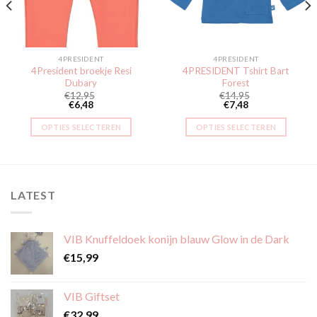
4PRESIDENT
4PRESIDENT
4President broekje Resi
4PRESIDENT Tshirt Bart
Dubary
Forest
€
12,95
€
14,95
€
6,48
€
7,48
OPTIES SELECTEREN
OPTIES SELECTEREN
Dit
Dit
product
product
heeft
heeft
meerdere
meerdere
LATEST
variaties.
variaties.
Deze
Deze
optie
optie
VIB Knuffeldoek konijn blauw Glow in de Dark
kan
kan
€
15,99
gekozen
gekozen
worden
worden
op
op
VIB Giftset
de
de
€
32,99