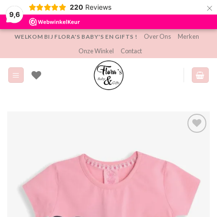
×
220
Reviews
9,6
Ga
Over Ons
Merken
WELKOM BIJ FLORA'S BABY'S EN GIFTS !
naar
Onze Winkel
Contact
inhoud
Toevoegen
aan
verlanglijst