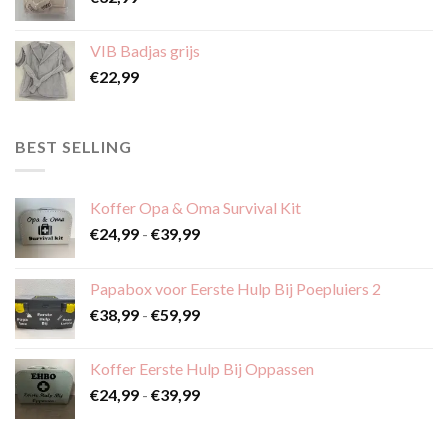
productpagina
productpagina
VIB Badjas grijs
€
22,99
BEST SELLING
Koffer Opa & Oma Survival Kit
Prijsklasse:
€
24,99
-
€
39,99
€24,99
tot
Papabox voor Eerste Hulp Bij Poepluiers 2
€39,99
Prijsklasse:
€
38,99
-
€
59,99
€38,99
tot
Koffer Eerste Hulp Bij Oppassen
€59,99
Prijsklasse:
€
24,99
-
€
39,99
€24,99
tot