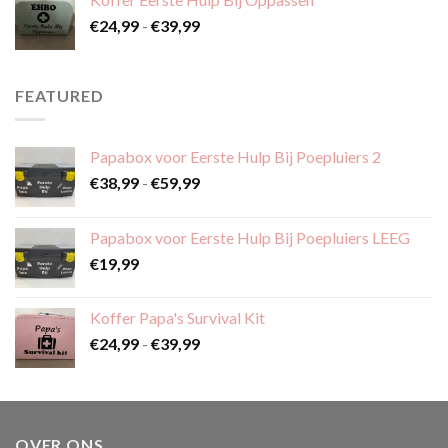
€59,99
Prijsklasse:
€
24,99
-
€
39,99
€24,99
tot
€39,99
FEATURED
Papabox voor Eerste Hulp Bij Poepluiers 2
Prijsklasse:
€
38,99
-
€
59,99
€38,99
tot
Papabox voor Eerste Hulp Bij Poepluiers LEEG
€59,99
€
19,99
Koffer Papa's Survival Kit
Prijsklasse:
€
24,99
-
€
39,99
€24,99
tot
€39,99
OVER ONS