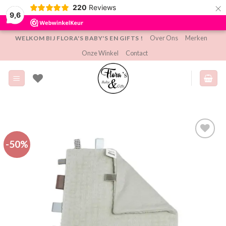
×
220
Reviews
9,6
Ga
Over Ons
Merken
WELKOM BIJ FLORA'S BABY'S EN GIFTS !
naar
Onze Winkel
Contact
inhoud
-50%
Toevoegen
aan
verlanglijst