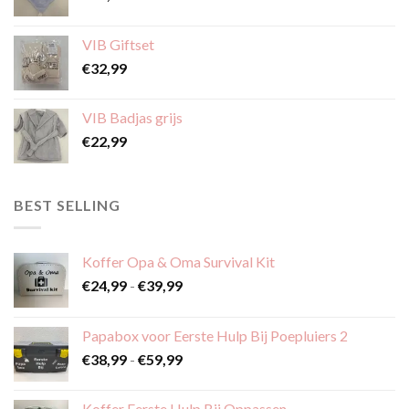
VIB Giftset
€
32,99
VIB Badjas grijs
€
22,99
BEST SELLING
Koffer Opa & Oma Survival Kit
Prijsklasse:
€
24,99
-
€
39,99
€24,99
tot
Papabox voor Eerste Hulp Bij Poepluiers 2
€39,99
Prijsklasse:
€
38,99
-
€
59,99
€38,99
tot
Koffer Eerste Hulp Bij Oppassen