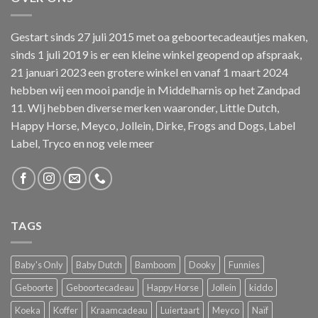
Gestart sinds 27 juli 2015 met oa geboortecadeautjes maken,
sinds 1 juli 2019 is er een kleine winkel geopend op afspraak,
21 januari 2023 een grotere winkel en vanaf 1 maart 2024
hebben wij een mooi pandje in Middelharnis op het Zandpad
11. WIj hebben diverse merken waaronder, Little Dutch,
Happy Horse, Meyco, Jollein, Dirke, Frogs and Dogs, Label
Label, Tryco en nog vele meer
TAGS
Baby's Only
Baby Dutch
Bamboom
Dooky
Funnies
Geboorte
Geboortecadeau
Happy Horse
Jollein
kiddo
Koeka
Koffer
Kraamcadeau
Luiertaart
Meyco
Naïf