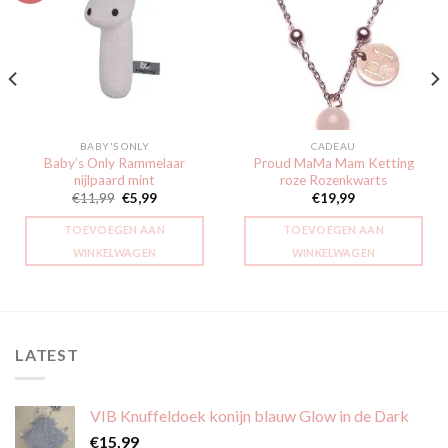
Toevoegen
Toevoegen
aan
aan
verlanglijst
verlanglijst
BABY'S ONLY
CADEAU
Baby’s Only Rammelaar
Proud MaMa Mam Ketting
nijlpaard mint
roze Rozenkwarts
Oorspronkelijke
Huidige
€
11,99
€
5,99
€
19,99
prijs
prijs
was:
is:
TOEVOEGEN AAN
TOEVOEGEN AAN
€11,99.
€5,99.
WINKELWAGEN
WINKELWAGEN
LATEST
VIB Knuffeldoek konijn blauw Glow in de Dark
€
15,99