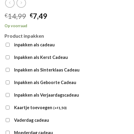
Oorspronkelijke
Huidige
14,99
7,49
€
€
prijs
prijs
Op voorraad
was:
is:
Product inpakken
€14,99.
€7,49.
inpakken als cadeau
Inpakken als Kerst Cadeau
Inpakken als Sinterklaas Cadeau
Inpakken als Geboorte Cadeau
Inpakken als Verjaardagscadeau
Kaartje toevoegen
(
+
1,50
)
€
Vaderdag cadeau
Moederdag cadeau