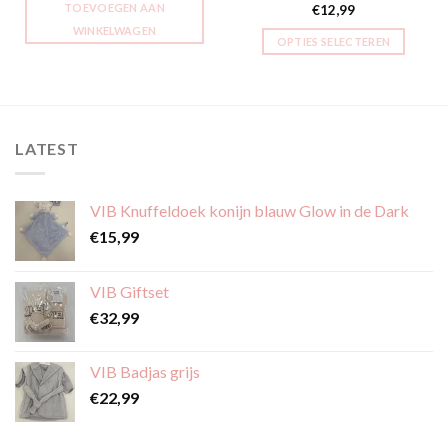
TOEVOEGEN AAN
€
12,99
WINKELWAGEN
OPTIES SELECTEREN
Dit
product
heeft
meerdere
LATEST
variaties.
Deze
optie
VIB Knuffeldoek konijn blauw Glow in de Dark
kan
gekozen
€
15,99
worden
op
VIB Giftset
de
€
32,99
productpagina
VIB Badjas grijs
€
22,99