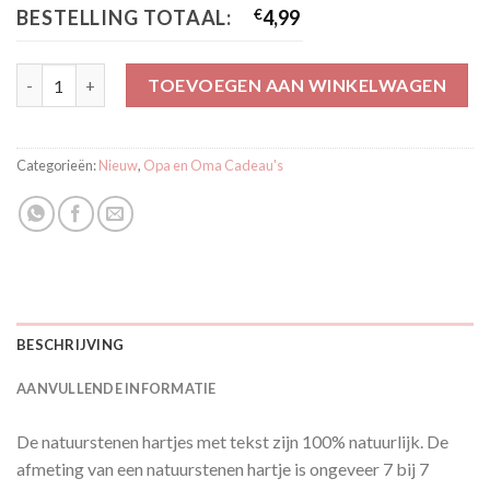
BESTELLING TOTAAL:
€
4,99
Natuursteen hartje liefste Opa aantal
TOEVOEGEN AAN WINKELWAGEN
Categorieën:
Nieuw
,
Opa en Oma Cadeau's
BESCHRIJVING
AANVULLENDE INFORMATIE
De natuurstenen hartjes met tekst zijn 100% natuurlijk. De
afmeting van een natuurstenen hartje is ongeveer 7 bij 7