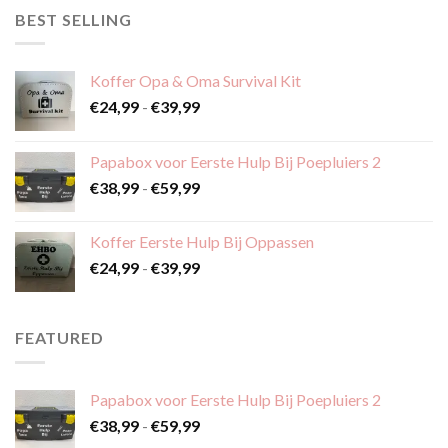
BEST SELLING
Koffer Opa & Oma Survival Kit
Prijsklasse:
€
24,99
-
€
39,99
€24,99
tot
Papabox voor Eerste Hulp Bij Poepluiers 2
€39,99
Prijsklasse:
€
38,99
-
€
59,99
€38,99
tot
Koffer Eerste Hulp Bij Oppassen
€59,99
Prijsklasse:
€
24,99
-
€
39,99
€24,99
tot
€39,99
FEATURED
Papabox voor Eerste Hulp Bij Poepluiers 2
Prijsklasse:
€
38,99
-
€
59,99
€38,99