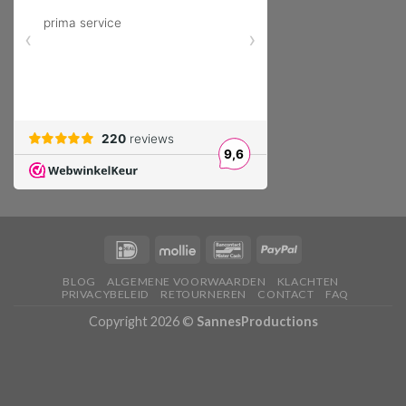
BLOG
ALGEMENE VOORWAARDEN
KLACHTEN
PRIVACYBELEID
RETOURNEREN
CONTACT
FAQ
Copyright 2026 ©
SannesProductions