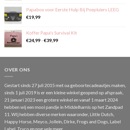
tot
Papabox voor Eerste Hulp Bij Poepluiers LEEG
€59,99
€
19,99
Koffer Papa's Survival Kit
Prijsklasse:
€
24,99
-
€
39,99
€24,99
tot
€39,99
OVER ONS
Gestart sinds 27 juli 2015 met oa geboortecadeautjes maken,
sinds 1 juli 2019 is er een kleine winkel geopend op afspraak,
21 januari 2023 een grotere winkel en vanaf 1 maart 2024
hebben wij een mooi pandje in Middelharnis op het Zandpad
11. WIj hebben diverse merken waaronder, Little Dutch,
Happy Horse, Meyco, Jollein, Dirke, Frogs and Dogs, Label
Label, Tryco en nog vele meer