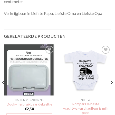
centimeter
Verkrijgbaar in Liefste Papa, Liefste Oma en Liefste Opa
GERELATEERDE PRODUCTEN
Toevoegen
Toevoegen
aan
aan
verlanglijst
verlanglijst
BAD EN VERZORGING
NIEUW
Romper De beste
Dooky herbruikbaar dekseltje
vrachtwagen chauffeur is mijn
€
2,50
papa