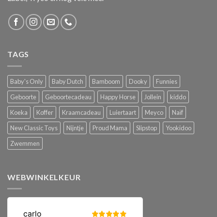
TAGS
Baby's Only
Baby Dutch
Bamboom
Dooky
Funnies
Geboorte
Geboortecadeau
Happy Horse
Jollein
kiddo
Koeka
Koffer
Kraamcadeau
Luiertaart
Meyco
Naïf
New Classic Toys
Nijntje
Proud Mama
Slipstop
Yookidoo
Zwemmen
WEBWINKELKEUR