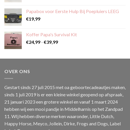
€38,99
tot
Papabox voor Eerste Hulp Bij Poepluiers LEEG
€59,99
€
19,99
Koffer Papa's Survival Kit
Prijsklasse:
€
24,99
-
€
39,99
€24,99
tot
€39,99
OVER ONS
Gestart sinds 27 juli 2015 met oa geboortecadeautjes maken,
sinds 1 juli 2019 is er een kleine winkel geopend op afspraak,
21 januari 2023 een grotere winkel en vanaf 1 maart 2024
hebben wij een mooi pandje in Middelharnis op het Zandpad
11. WIj hebben diverse merken waaronder, Little Dutch,
Happy Horse, Meyco, Jollein, Dirke, Frogs and Dogs, Label