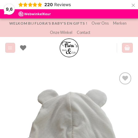
×
220
Reviews
9,6
Ga
Over Ons
Merken
WELKOM BIJ FLORA'S BABY'S EN GIFTS !
naar
Onze Winkel
Contact
inhoud
Toevoegen
aan
verlanglijst