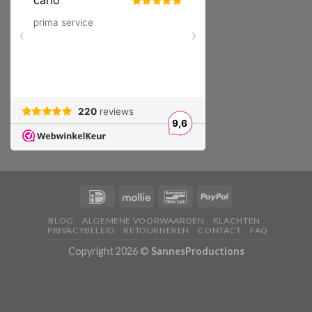
BLOG
ALGEMENE VOORWAARDEN
KLACHTEN
PRIVACYBELEID
RETOURNEREN
CONTACT
FAQ
Copyright 2026 ©
SannesProductions