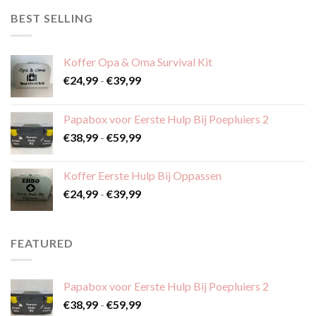
BEST SELLING
Koffer Opa & Oma Survival Kit
Prijsklasse:
€
24,99
-
€
39,99
€24,99
tot
Papabox voor Eerste Hulp Bij Poepluiers 2
€39,99
Prijsklasse:
€
38,99
-
€
59,99
€38,99
tot
Koffer Eerste Hulp Bij Oppassen
€59,99
Prijsklasse:
€
24,99
-
€
39,99
€24,99
tot
€39,99
FEATURED
Papabox voor Eerste Hulp Bij Poepluiers 2
Prijsklasse:
€
38,99
-
€
59,99