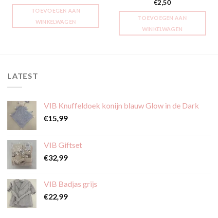
prijs
prijs
€
2,50
was:
is:
TOEVOEGEN AAN
€12,99.
€10,00.
TOEVOEGEN AAN
WINKELWAGEN
WINKELWAGEN
LATEST
VIB Knuffeldoek konijn blauw Glow in de Dark
€
15,99
VIB Giftset
€
32,99
VIB Badjas grijs
€
22,99