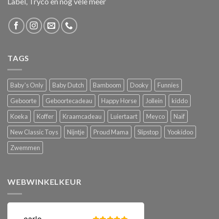
Label, Tryco en nog vele meer
TAGS
Baby's Only
Baby Dutch
Bamboom
Dooky
Funnies
Geboorte
Geboortecadeau
Happy Horse
Jollein
kiddo
Koeka
Koffer
Kraamcadeau
Luiertaart
Meyco
Naïf
New Classic Toys
Nijntje
Proud Mama
Slipstop
Yookidoo
Zwemmen
WEBWINKELKEUR