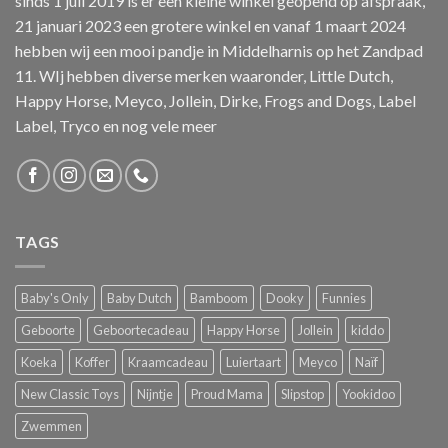
sinds 1 juli 2019 is er een kleine winkel geopend op afspraak,
21 januari 2023 een grotere winkel en vanaf 1 maart 2024
hebben wij een mooi pandje in Middelharnis op het Zandpad
11. WIj hebben diverse merken waaronder, Little Dutch,
Happy Horse, Meyco, Jollein, Dirke, Frogs and Dogs, Label
Label, Tryco en nog vele meer
TAGS
Baby's Only
Baby Dutch
Bamboom
Dooky
Funnies
Geboorte
Geboortecadeau
Happy Horse
Jollein
kiddo
Koeka
Koffer
Kraamcadeau
Luiertaart
Meyco
Naïf
New Classic Toys
Nijntje
Proud Mama
Slipstop
Yookidoo
Zwemmen