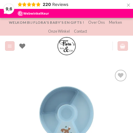
×
220
Reviews
9,6
Ga
Over Ons
Merken
WELKOM BIJ FLORA'S BABY'S EN GIFTS !
naar
Onze Winkel
Contact
inhoud
Toevoegen
aan
verlanglijst