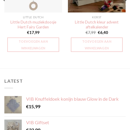
LITTLE DUTCH
KERST
Little Dutch muziekdoosje
Little Dutch kleur advent
Hert Fairy Garden
aftelkalender
Oorspronkelijke
Huidige
€
17,99
€
7,99
€
6,40
prijs
prijs
was:
is:
TOEVOEGEN AAN
TOEVOEGEN AAN
€7,99.
€6,40.
WINKELWAGEN
WINKELWAGEN
LATEST
VIB Knuffeldoek konijn blauw Glow in de Dark
€
15,99
VIB Giftset
€
32,99