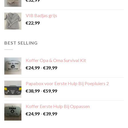
VIB Badjas grijs
€
22,99
BEST SELLING
Koffer Opa & Oma Survival Kit
Prijsklasse:
€
24,99
-
€
39,99
€24,99
tot
Papabox voor Eerste Hulp Bij Poepluiers 2
€39,99
Prijsklasse:
€
38,99
-
€
59,99
€38,99
tot
Koffer Eerste Hulp Bij Oppassen
€59,99
Prijsklasse:
€
24,99
-
€
39,99
€24,99
tot