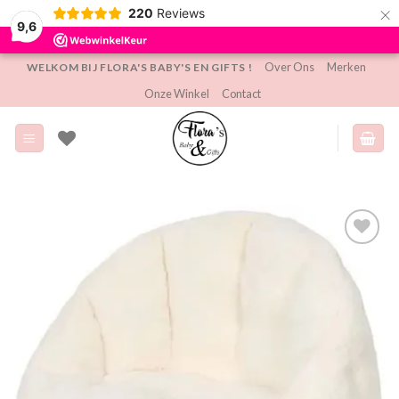
×
220
Reviews
9,6
Ga
Over Ons
Merken
WELKOM BIJ FLORA'S BABY'S EN GIFTS !
naar
Onze Winkel
Contact
inhoud
Toevoegen
aan
verlanglijst