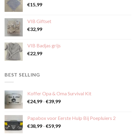
€
15,99
VIB Giftset
€
32,99
VIB Badjas grijs
€
22,99
BEST SELLING
Koffer Opa & Oma Survival Kit
Prijsklasse:
€
24,99
-
€
39,99
€24,99
tot
Papabox voor Eerste Hulp Bij Poepluiers 2
€39,99
Prijsklasse:
€
38,99
-
€
59,99
€38,99