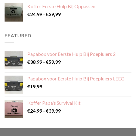
tot
Koffer Eerste Hulp Bij Oppassen
€59,99
Prijsklasse:
€
24,99
-
€
39,99
€24,99
tot
€39,99
FEATURED
Papabox voor Eerste Hulp Bij Poepluiers 2
Prijsklasse:
€
38,99
-
€
59,99
€38,99
tot
Papabox voor Eerste Hulp Bij Poepluiers LEEG
€59,99
€
19,99
Koffer Papa's Survival Kit
Prijsklasse:
€
24,99
-
€
39,99
€24,99
tot
€39,99