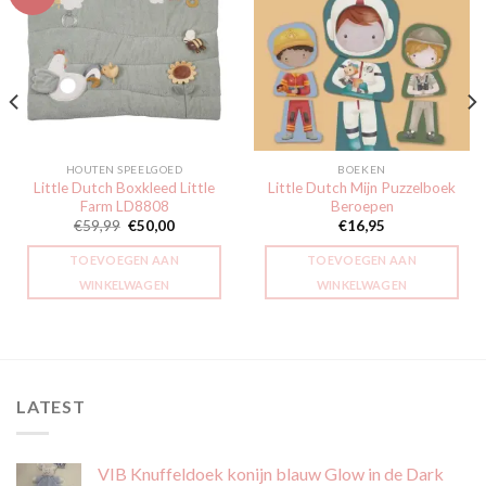
Toevoegen
Toevoegen
aan
aan
verlanglijst
verlanglijst
HOUTEN SPEELGOED
BOEKEN
Little Dutch Boxkleed Little
Little Dutch Mijn Puzzelboek
Farm LD8808
Beroepen
Oorspronkelijke
Huidige
€
59,99
€
50,00
€
16,95
prijs
prijs
was:
is:
TOEVOEGEN AAN
TOEVOEGEN AAN
€59,99.
€50,00.
WINKELWAGEN
WINKELWAGEN
LATEST
VIB Knuffeldoek konijn blauw Glow in de Dark