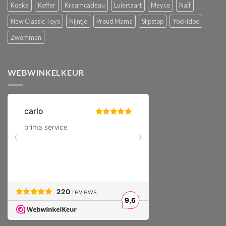
Koeka
Koffer
Kraamcadeau
Luiertaart
Meyco
Naïf
New Classic Toys
Nijntje
Proud Mama
Slipstop
Yookidoo
Zwemmen
WEBWINKELKEUR