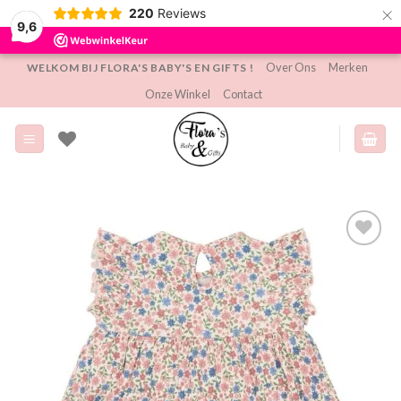
×
220
Reviews
9,6
Ga
Over Ons
Merken
WELKOM BIJ FLORA'S BABY'S EN GIFTS !
naar
Onze Winkel
Contact
inhoud
Toevoegen
aan
verlanglijst