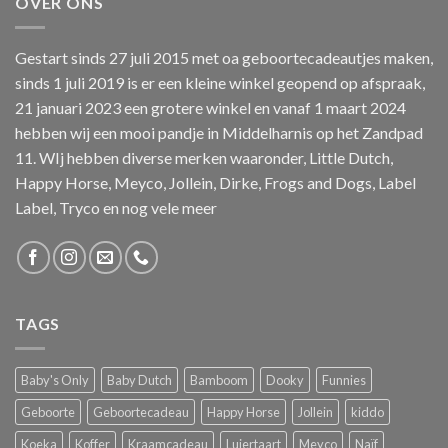
OVER ONS
Gestart sinds 27 juli 2015 met oa geboortecadeautjes maken,
sinds 1 juli 2019 is er een kleine winkel geopend op afspraak,
21 januari 2023 een grotere winkel en vanaf 1 maart 2024
hebben wij een mooi pandje in Middelharnis op het Zandpad
11. WIj hebben diverse merken waaronder, Little Dutch,
Happy Horse, Meyco, Jollein, Dirke, Frogs and Dogs, Label
Label, Tryco en nog vele meer
TAGS
Baby's Only
Baby Dutch
Bamboom
Dooky
Funnies
Geboorte
Geboortecadeau
Happy Horse
Jollein
kiddo
Koeka
Koffer
Kraamcadeau
Luiertaart
Meyco
Naïf