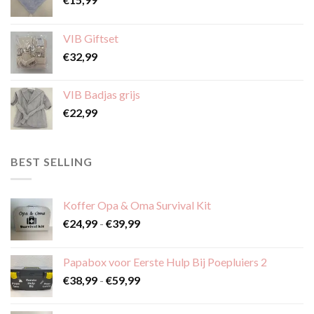
op
de
productpagina
VIB Giftset
€
32,99
VIB Badjas grijs
€
22,99
BEST SELLING
Koffer Opa & Oma Survival Kit
Prijsklasse:
€
24,99
-
€
39,99
€24,99
tot
Papabox voor Eerste Hulp Bij Poepluiers 2
€39,99
Prijsklasse:
€
38,99
-
€
59,99
€38,99
tot