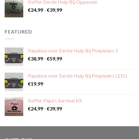
Koffer Eerste Hulp Bij Oppassen
€59,99
Prijsklasse:
€
24,99
-
€
39,99
€24,99
tot
€39,99
FEATURED
Papabox voor Eerste Hulp Bij Poepluiers 2
Prijsklasse:
€
38,99
-
€
59,99
€38,99
tot
Papabox voor Eerste Hulp Bij Poepluiers LEEG
€59,99
€
19,99
Koffer Papa's Survival Kit
Prijsklasse:
€
24,99
-
€
39,99
€24,99
tot
€39,99