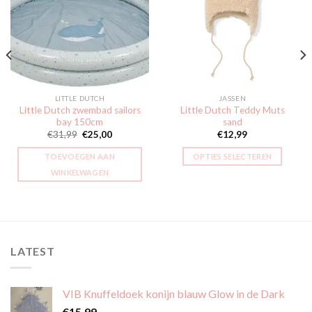
Toevoegen
Toevoegen
aan
aan
verlanglijst
verlanglijst
LITTLE DUTCH
JASSEN
Little Dutch zwembad sailors
Little Dutch Teddy Muts
bay 150cm
sand
Oorspronkelijke
Huidige
€
31,99
€
25,00
€
12,99
prijs
prijs
was:
is:
TOEVOEGEN AAN
OPTIES SELECTEREN
€31,99.
€25,00.
Dit
WINKELWAGEN
product
heeft
meerdere
variaties.
Deze
LATEST
optie
kan
gekozen
VIB Knuffeldoek konijn blauw Glow in de Dark
worden
€
15,99