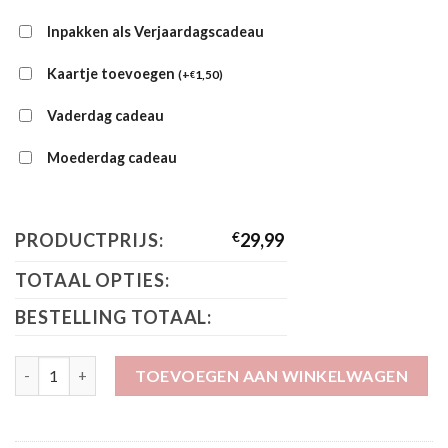
Inpakken als Verjaardagscadeau
Kaartje toevoegen
(
+
1,50
)
€
Vaderdag cadeau
Moederdag cadeau
PRODUCTPRIJS:
€
29,99
TOTAAL OPTIES:
BESTELLING TOTAAL:
Little Dutch Jurk mouwloos Meadow Flowers CL26025000 aanta
TOEVOEGEN AAN WINKELWAGEN