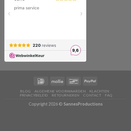
BLOG
ALGEMENE VOORWAARDEN
KLACHTEN
PRIVACYBELEID
RETOURNEREN
CONTACT
FAQ
Copyright 2026 ©
SannesProductions