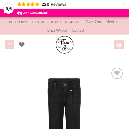
×
220
Reviews
9,6
Ga
Over Ons
Merken
WELKOM BIJ FLORA'S BABY'S EN GIFTS !
naar
Onze Winkel
Contact
inhoud
Toevoegen
aan
verlanglijst