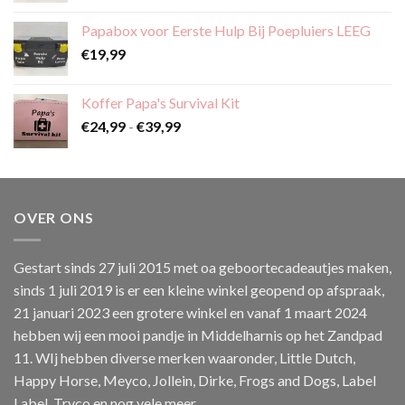
tot
Papabox voor Eerste Hulp Bij Poepluiers LEEG
€59,99
€
19,99
Koffer Papa's Survival Kit
Prijsklasse:
€
24,99
-
€
39,99
€24,99
tot
€39,99
OVER ONS
Gestart sinds 27 juli 2015 met oa geboortecadeautjes maken,
sinds 1 juli 2019 is er een kleine winkel geopend op afspraak,
21 januari 2023 een grotere winkel en vanaf 1 maart 2024
hebben wij een mooi pandje in Middelharnis op het Zandpad
11. WIj hebben diverse merken waaronder, Little Dutch,
Happy Horse, Meyco, Jollein, Dirke, Frogs and Dogs, Label
Label, Tryco en nog vele meer