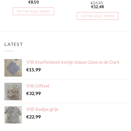
€
8,50
€
24,95
€
12,48
OPTIES SELECTEREN
OPTIES SELECTEREN
Dit
Dit
product
product
heeft
heeft
meerdere
meerdere
variaties.
LATEST
variaties.
Deze
Deze
optie
optie
kan
VIB Knuffeldoek konijn blauw Glow in de Dark
kan
gekozen
€
15,99
gekozen
worden
worden
op
op
VIB Giftset
de
de
productpagina
€
32,99
productpagina
VIB Badjas grijs
€
22,99