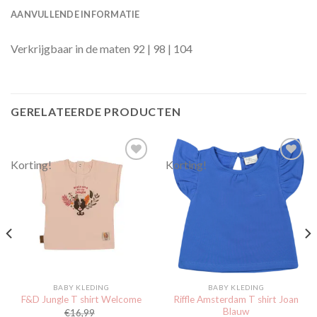
AANVULLENDE INFORMATIE
Verkrijgbaar in de maten 92 | 98 | 104
GERELATEERDE PRODUCTEN
Korting!
Korting!
Toevoegen
Toevoegen
aan
aan
verlanglijst
verlanglijst
BABY KLEDING
BABY KLEDING
Riffle Amsterdam T shirt Joan
F&D Jungle T shirt Welcome
Blauw
€
16,99