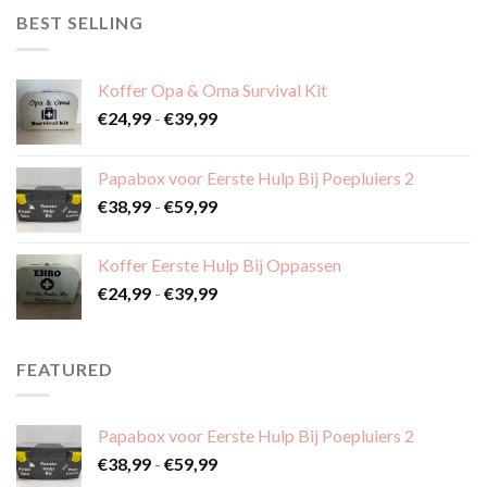
BEST SELLING
Koffer Opa & Oma Survival Kit
Prijsklasse:
€
24,99
-
€
39,99
€24,99
tot
Papabox voor Eerste Hulp Bij Poepluiers 2
€39,99
Prijsklasse:
€
38,99
-
€
59,99
€38,99
tot
Koffer Eerste Hulp Bij Oppassen
€59,99
Prijsklasse:
€
24,99
-
€
39,99
€24,99
tot
€39,99
FEATURED
Papabox voor Eerste Hulp Bij Poepluiers 2
Prijsklasse:
€
38,99
-
€
59,99
€38,99