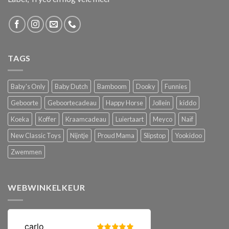
TAGS
Baby's Only
Baby Dutch
Bamboom
Dooky
Funnies
Geboorte
Geboortecadeau
Happy Horse
Jollein
kiddo
Koeka
Koffer
Kraamcadeau
Luiertaart
Meyco
Naïf
New Classic Toys
Nijntje
Proud Mama
Slipstop
Yookidoo
Zwemmen
WEBWINKELKEUR