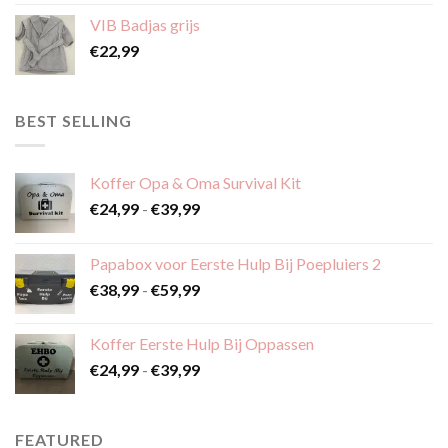
VIB Badjas grijs
€
22,99
BEST SELLING
Koffer Opa & Oma Survival Kit
Prijsklasse:
€
24,99
-
€
39,99
€24,99
tot
Papabox voor Eerste Hulp Bij Poepluiers 2
€39,99
Prijsklasse:
€
38,99
-
€
59,99
€38,99
tot
Koffer Eerste Hulp Bij Oppassen
€59,99
Prijsklasse:
€
24,99
-
€
39,99
€24,99
tot
€39,99
FEATURED