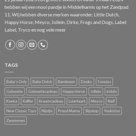
hebben wij een mooi pandje in Middelharnis op het Zandpad
11. WIj hebben diverse merken waaronder, Little Dutch,
Happy Horse, Meyco, Jollein, Dirke, Frogs and Dogs, Label
Label, Tryco en nog vele meer
TAGS
Baby's Only
Baby Dutch
Bamboom
Dooky
Funnies
Geboorte
Geboortecadeau
Happy Horse
Jollein
kiddo
Koeka
Koffer
Kraamcadeau
Luiertaart
Meyco
Naïf
New Classic Toys
Nijntje
Proud Mama
Slipstop
Yookidoo
Zwemmen