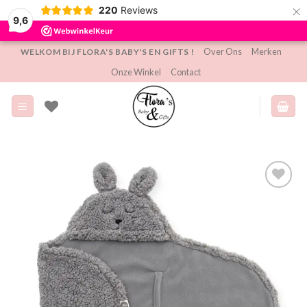
×
220
Reviews
9,6
Ga
Over Ons
Merken
WELKOM BIJ FLORA'S BABY'S EN GIFTS !
naar
Onze Winkel
Contact
inhoud
Toevoegen
aan
verlanglijst